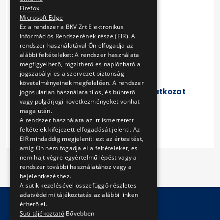
Nyilatkozat adózásról
Firefox
Referencia nyilatkozat
Microsoft Edge
Referencia igazolás
Ez a rendszer a BKV Zrt Elektronikus
Információs Rendszerének része (EIR). A
Egyéb nyilatkozat
rendszer használatával Ön elfogadja az
Kiegészítő tájékoztatás 1. –
alábbi feltételeket: A rendszer használata
Kérdések/Válaszok
megfigyelhető, rögzithető es naplózható a
JAVÍTOTT Ajánlati felhívás
jogszabályi es a szervezet biztonsági
JAVÍTOTT Műszaki leírás
követelményeinek megfelelően. A rendszer
JAVÍTOTT Ajánlattételi nyilatkozat
jogosulatlan használata tilos, és büntető
JAVÍTOTT Vállalkozási
vagy polgárjogi következményeket vonhat
maga után.
keretszerződés tervezete
A rendszer használata az itt ismertetett
feltételek kifejezett elfogadását jelenti. Az
EIR mindaddig megjeleníti ezt az értesitést,
amig Ön nem fogadja el a feltételeket, es
nem hajt végre egyértelmű lépést vagy a
rendszer további használatához vagy a
bejelentkezéshez.
A sütik kezelésével összefüggő részletes
adatvédelmi tájékoztatás az alábbi linken
érhető el.
Süti tájékoztató
Bővebben
© Copyright 2026 BKV Zrt.