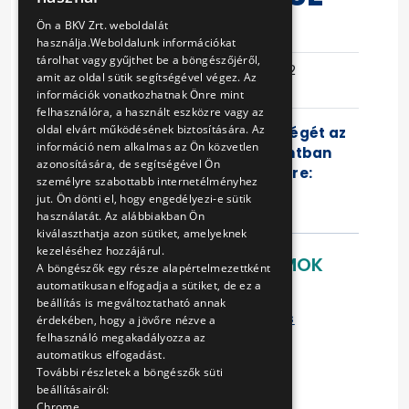
ENGLISH
Ön a BKV Zrt. weboldalát
Eljárás száma
V-465/14
használja.Weboldalunk információkat
tárolhat vagy gyűjthet be a böngészőjéről,
Ajánlattételi
2015-03-12
amit az oldal sütik segítségével végez. Az
határidő
13:43:54
információk vonatkozhatnak Önre mint
felhasználóra, a használt eszközre vagy az
oldal elvárt működésének biztosítására. Az
A kért helyszíni bejárás lehetőségét az
információ nem alkalmas az Ön közvetlen
érintett divízió az alábbi időpontban
azonosítására, de segítségével Ön
biztosítja az Ajánlattevők részére:
személyre szabottabb internetélményhez
jut. Ön dönti el, hogy engedélyezi-e sütik
Időpont:
használatát. Az alábbiakban Ön
kiválaszthatja azon sütiket, amelyeknek
kezeléséhez hozzájárul.
LETÖLTHETŐ DOKUMENTUMOK
A böngészők egy része alapértelmezettként
automatikusan elfogadja a sütiket, de ez a
Ajánlati felhívás
beállítás is megváltoztatható annak
Vállalkozási keretszerződés
érdekében, hogy a jövőre nézve a
Ajánlattételi nyilatkozat
felhasználó megakadályozza az
automatikus elfogadást.
Műszaki leírás
További részletek a böngészők süti
Nyilatkozat alvállalkozóról
beállításairól:
Ajánlattevői nyilatkozat
Chrome