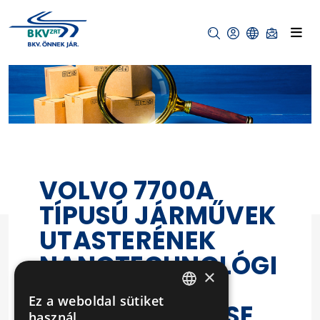
VOLVO 7700A
TÍPUSÚ JÁRMŰVEK
UTASTERÉNEK
NANOTECHNOLÓGI
×
ÁS
Ez a weboldal sütiket
FELÜLETKEZELÉSE
HUNGARIAN
használ