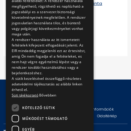
alábbi feltételeket: A rendszer használata
Vállalkozási keretszerződés minta
megfigyelhető, rögzithető es naplózható a
1. sz. melléklet
jogszabályi es a szervezet biztonsági
2. sz. melléklet
követelményeinek megfelelően. A rendszer
3. sz. melléklet
jogosulatlan használata tilos, és büntető
4. sz. melléklet
vagy polgárjogi következményeket vonhat
maga után.
5. sz. melléklet
A rendszer használata az itt ismertetett
feltételek kifejezett elfogadását jelenti. Az
EIR mindaddig megjeleníti ezt az értesitést,
amig Ön nem fogadja el a feltételeket, es
nem hajt végre egyértelmű lépést vagy a
rendszer további használatához vagy a
bejelentkezéshez.
A sütik kezelésével összefüggő részletes
adatvédelmi tájékoztatás az alábbi linken
érhető el.
Süti tájékoztató
Bővebben
© Copyright 2026 BKV Zrt.
KÖTELEZŐ SÜTIK
Impresszum
Jogi nyilatkozat
Technikai információk
Adatvédelmi politika és tájékoztatások
ÁSZF
Oldaltérkép
MŰKÖDÉST TÁMOGATÓ
EGYÉB