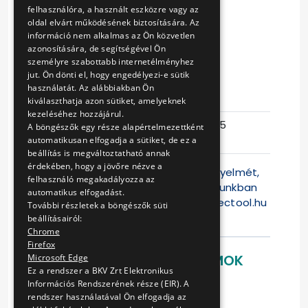
BÚTORZATTAL
felhasználóra, a használt eszközre vagy az
oldal elvárt működésének biztosítására. Az
TÖRTÉNŐ
információ nem alkalmas az Ön közvetlen
azonosítására, de segítségével Ön
BERENDEZÉSE
személyre szabottabb internetélményhez
jut. Ön dönti el, hogy engedélyezi-e sütik
használatát. Az alábbiakban Ön
Eljárás száma
V-318/14.
kiválaszthatja azon sütiket, amelyeknek
kezeléséhez hozzájárul.
Ajánlattételi
2014-09-25
A böngészők egy része alapértelmezettként
határidő
08:11:47
automatikusan elfogadja a sütiket, de ez a
beállítás is megváltoztatható annak
érdekében, hogy a jövőre nézve a
Felhívjuk a Tisztelt Ajánlattevők figyelmét,
felhasználó megakadályozza az
hogy jelen versenyeztetési eljárásunkban
automatikus elfogadást.
az ajánlattétel kizárólag a
www.electool.hu
További részletek a böngészők süti
weblapon lehets
beállításairól:
Chrome
Firefox
LETÖLTHETŐ DOKUMENTUMOK
Microsoft Edge
Ez a rendszer a BKV Zrt Elektronikus
Információs Rendszerének része (EIR). A
Ajánlati felhívás
rendszer használatával Ön elfogadja az
Egységár táblázat