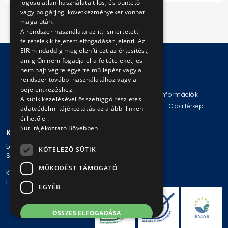
jogosulatlan használata tilos, és büntető
vagy polgárjogi következményeket vonhat
maga után.
A rendszer használata az itt ismertetett
feltételek kifejezett elfogadását jelenti. Az
EIR mindaddig megjeleníti ezt az értesitést,
amig Ön nem fogadja el a feltételeket, es
nem hajt végre egyértelmű lépést vagy a
© Copyright 2026 BKV Zrt.
rendszer további használatához vagy a
bejelentkezéshez.
Impresszum
Jogi nyilatkozat
Technikai információk
A sütik kezelésével összefüggő részletes
Adatvédelmi politika és tájékoztatások
ÁSZF
Oldaltérkép
adatvédelmi tájékoztatás az alábbi linken
érhető el.
Süti tájékoztató
Bővebben
KAPCSOLAT
Levelezési cím: 1980 Budapest, Pf. 11.
KÖTELEZŐ SÜTIK
Székhely: 1980 Budapest, Akácfa u. 15.
MŰKÖDÉST TÁMOGATÓ
Központi telefonszám: + 36 1 461-65-00
E-mail cím: bkv@bkv.hu
EGYÉB
ÖSSZES ELFOGADÁSA