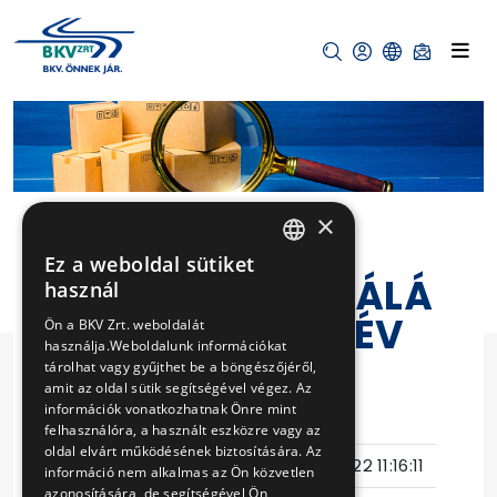
×
Ez a weboldal sütiket
HUNGARIAN
ÁGYAZATROSTÁLÁ
használ
ENGLISH
SI MUNKÁK A HÉV
Ön a BKV Zrt. weboldalát
használja.Weboldalunk információkat
VONALAKON
tárolhat vagy gyűjthet be a böngészőjéről,
amit az oldal sütik segítségével végez. Az
információk vonatkozhatnak Önre mint
Eljárás száma
V-297/14
felhasználóra, a használt eszközre vagy az
oldal elvárt működésének biztosítására. Az
Ajánlattételi határidő
2014-08-22 11:16:11
információ nem alkalmas az Ön közvetlen
azonosítására, de segítségével Ön