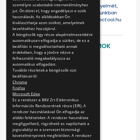
személyre szabottabb internetélményhez
Felhívjuk a Tisztelt Ajánlattevők figyelmét,
jut. Ön dönti el, hogy engedélyezi-e sütik
hogy jelen versenyeztetési eljárásunkban
használatát. Az alábbiakban Ön
az ajánlattétel kizárólag a
www.electool.hu
kiválaszthatja azon sütiket, amelyeknek
weblapon lehets
kezeléséhez hozzájárul.
A böngészők egy része alapértelmezettként
automatikusan elfogadja a sütiket, de ez a
LETÖLTHETŐ DOKUMENTUMOK
beállítás is megváltoztatható annak
érdekében, hogy a jövőre nézve a
Ajánlati felhívás
felhasználó megakadályozza az
Keretszerződés tervezet
automatikus elfogadást.
További részletek a böngészők süti
Ajánlati árak táblázata
beállításairól:
Ajánlattételi nyilatkozat
Chrome
Alkalmassági körben előírt
Firefox
dokumentumok
Microsoft Edge
Kizáró okok nyilatkozata
Ez a rendszer a BKV Zrt Elektronikus
Műszaki követelmények
Információs Rendszerének része (EIR). A
Nyilatkozat alvállalkozóról
rendszer használatával Ön elfogadja az
alábbi feltételeket: A rendszer használata
Referencia igazolás
megfigyelhető, rögzithető es naplózható a
jogszabályi es a szervezet biztonsági
követelményeinek megfelelően. A rendszer