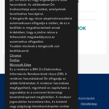
Ajánlattételi
2016-05-09
használatát. Az alábbiakban Ön
határidő
08:35:35
kiválaszthatja azon sütiket, amelyeknek
kezeléséhez hozzájárul.
A böngészők egy része alapértelmezettként
automatikusan elfogadja a sütiket, de ez a
LETÖLTHETŐ DOKUMENTUMOK
beállítás is megváltoztatható annak
érdekében, hogy a jövőre nézve a
Ajánlati felhívás
felhasználó megakadályozza az
automatikus elfogadást.
További részletek a böngészők süti
beállításairól:
Chrome
Firefox
Microsoft Edge
Ez a rendszer a BKV Zrt Elektronikus
Információs Rendszerének része (EIR). A
rendszer használatával Ön elfogadja az
alábbi feltételeket: A rendszer használata
megfigyelhető, rögzithető es naplózható a
© Copyright 2026 BKV Zrt.
jogszabályi es a szervezet biztonsági
követelményeinek megfelelően. A rendszer
Impresszum
Jogi nyilatkozat
Technikai információk
jogosulatlan használata tilos, és büntető
Adatvédelmi politika és tájékoztatások
ÁSZF
Oldaltérkép
vagy polgárjogi következményeket vonhat