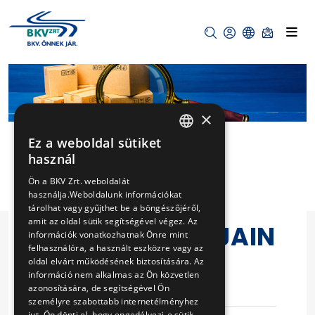
×
Ez a weboldal sütiket
HUNGARIAN
használ
ENGLISH
GUMIKEREKES
Ön a BKV Zrt. weboldalát
használja.Weboldalunk információkat
JÁRMŰVEK
tárolhat vagy gyűjthet be a böngészőjéről,
amit az oldal sütik segítségével végez. Az
INDÍTÓMOTORJAIN
információk vonatkozhatnak Önre mint
felhasználóra, a használt eszközre vagy az
AK FELÚJÍTÁSA
oldal elvárt működésének biztosítására. Az
információ nem alkalmas az Ön közvetlen
azonosítására, de segítségével Ön
Eljárás száma
V-22/16
személyre szabottabb internetélményhez
jut. Ön dönti el, hogy engedélyezi-e sütik