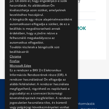
jut. Ön dönti el, hogy engedélyezi-e sütik
Ajánlattételi
2016-07-27
használatát. Az alábbiakban Ön
határidő
11:41:52
kiválaszthatja azon sütiket, amelyeknek
kezeléséhez hozzájárul.
A böngészők egy része alapértelmezettként
automatikusan elfogadja a sütiket, de ez a
LETÖLTHETŐ DOKUMENTUMOK
beállítás is megváltoztatható annak
érdekében, hogy a jövőre nézve a
Ajánlati felhívás
felhasználó megakadályozza az
2. sz. melléklet
automatikus elfogadást.
További részletek a böngészők süti
beállításairól:
Chrome
Firefox
Microsoft Edge
Ez a rendszer a BKV Zrt Elektronikus
Információs Rendszerének része (EIR). A
rendszer használatával Ön elfogadja az
alábbi feltételeket: A rendszer használata
megfigyelhető, rögzithető es naplózható a
jogszabályi es a szervezet biztonsági
© Copyright 2026 BKV Zrt.
követelményeinek megfelelően. A rendszer
jogosulatlan használata tilos, és büntető
Impresszum
Jogi nyilatkozat
Technikai információk
vagy polgárjogi következményeket vonhat