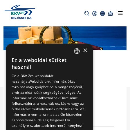
×
Ez a weboldal sütiket
HUNGARIAN
használ
ENGLISH
TROLIBUSZ
Ön a BKV Zrt. weboldalát
használja.Weboldalunk információkat
SEGÉDÜZEMŰ
tárolhat vagy gyűjthet be a böngészőjéről,
amit az oldal sütik segítségével végez. Az
MOTOROK
információk vonatkozhatnak Önre mint
JAVÍTÁSA
felhasználóra, a használt eszközre vagy az
oldal elvárt működésének biztosítására. Az
információ nem alkalmas az Ön közvetlen
Eljárás száma
V-228/16
azonosítására, de segítségével Ön
személyre szabottabb internetélményhez