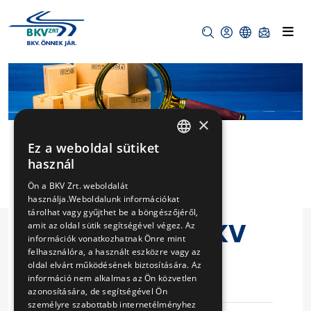
×
Ez a weboldal sütiket
HUNGARIAN
használ
NYOMDAIPARI
ENGLISH
Ön a BKV Zrt. weboldalát
TEVÉKENYSÉG
használja.Weboldalunk információkat
tárolhat vagy gyűjthet be a böngészőjéről,
BESZEZÉSE A BKV
amit az oldal sütik segítségével végez. Az
információk vonatkozhatnak Önre mint
ZRT. RÉSZÉRE
felhasználóra, a használt eszközre vagy az
oldal elvárt működésének biztosítására. Az
információ nem alkalmas az Ön közvetlen
Eljárás száma
V-138/15
azonosítására, de segítségével Ön
személyre szabottabb internetélményhez