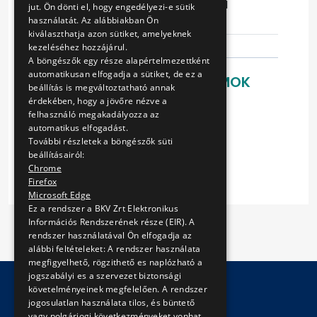
Ajánlattételi
2015-09-11
jut. Ön dönti el, hogy engedélyezi-e sütik
határidő
10:58:36
használatát. Az alábbiakban Ön
kiválaszthatja azon sütiket, amelyeknek
kezeléséhez hozzájárul.
A böngészők egy része alapértelmezettként
automatikusan elfogadja a sütiket, de ez a
LETÖLTHETŐ DOKUMENTUMOK
beállítás is megváltoztatható annak
érdekében, hogy a jövőre nézve a
Vállalkozási keretszerződés
felhasználó megakadályozza az
Ajánlati Felhívás
automatikus elfogadást.
Árajánlat
További részletek a böngészők süti
Mellékletek
beállításairól:
Chrome
Firefox
Microsoft Edge
Ez a rendszer a BKV Zrt Elektronikus
Információs Rendszerének része (EIR). A
rendszer használatával Ön elfogadja az
alábbi feltételeket: A rendszer használata
megfigyelhető, rögzithető es naplózható a
jogszabályi es a szervezet biztonsági
követelményeinek megfelelően. A rendszer
jogosulatlan használata tilos, és büntető
© Copyright 2026 BKV Zrt.
vagy polgárjogi következményeket vonhat