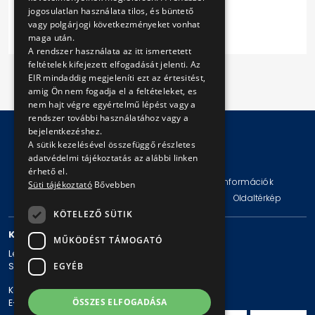
Műszaki Specifikáció
jogosulatlan használata tilos, és büntető
vagy polgárjogi következményeket vonhat
maga után.
A rendszer használata az itt ismertetett
feltételek kifejezett elfogadását jelenti. Az
EIR mindaddig megjeleníti ezt az értesitést,
amig Ön nem fogadja el a feltételeket, es
nem hajt végre egyértelmű lépést vagy a
rendszer további használatához vagy a
bejelentkezéshez.
A sütik kezelésével összefüggő részletes
adatvédelmi tájékoztatás az alábbi linken
© Copyright 2026 BKV Zrt.
érhető el.
Impresszum
Jogi nyilatkozat
Technikai információk
Süti tájékoztató
Bővebben
Adatvédelmi politika és tájékoztatások
ÁSZF
Oldaltérkép
KÖTELEZŐ SÜTIK
KAPCSOLAT
MŰKÖDÉST TÁMOGATÓ
Levelezési cím: 1980 Budapest, Pf. 11.
Székhely: 1980 Budapest, Akácfa u. 15.
EGYÉB
Központi telefonszám: + 36 1 461-65-00
ÖSSZES ELFOGADÁSA
E-mail cím: bkv@bkv.hu