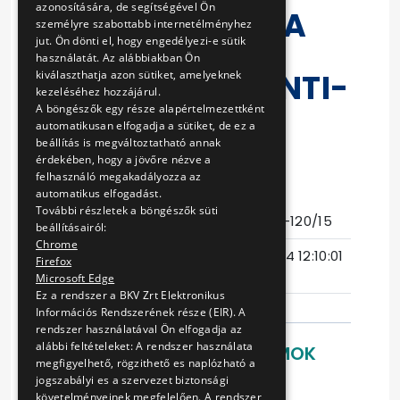
azonosítására, de segítségével Ön
ALKALMAZÁSRA
személyre szabottabb internetélményhez
jut. Ön dönti el, hogy engedélyezi-e sütik
KIFEJLESZTETT
használatát. Az alábbiakban Ön
ÖNTAPADÓS ANTI-
kiválaszthatja azon sütiket, amelyeknek
kezeléséhez hozzájárul.
GRAFFITI ÉS
A böngészők egy része alapértelmezettként
automatikusan elfogadja a sütiket, de ez a
KARCVÉDŐ
beállítás is megváltoztatható annak
érdekében, hogy a jövőre nézve a
FÓLIÁVAL.
felhasználó megakadályozza az
automatikus elfogadást.
További részletek a böngészők süti
Eljárás száma
BKV Zrt. V-120/15
beállításairól:
Chrome
Ajánlattételi
2015-05-14 12:10:01
Firefox
határidő
Microsoft Edge
Ez a rendszer a BKV Zrt Elektronikus
Információs Rendszerének része (EIR). A
rendszer használatával Ön elfogadja az
alábbi feltételeket: A rendszer használata
LETÖLTHETŐ DOKUMENTUMOK
megfigyelhető, rögzithető es naplózható a
jogszabályi es a szervezet biztonsági
Ajánlati felhívás
követelményeinek megfelelően. A rendszer