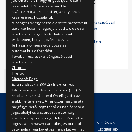
jut. Ön dönti el, hogy engedélyezi-e sütik
Ajánlattételi
2019-03-13
használatát. Az alábbiakban Ön
határidő
09:30:13
kiválaszthatja azon sütiket, amelyeknek
kezeléséhez hozzájárul.
A BKV Zrt. az eljárást az EKR alkalmazásával
A böngészők egy része alapértelmezettként
folytatja le. Az eljárás közbeszerzési
automatikusan elfogadja a sütiket, de ez a
beállítás is megváltoztatható annak
dokumentumai az EKR-ben
érdekében, hogy a jövőre nézve a
(
https://ekr.gov.hu
) történő előzetes
felhasználó megakadályozza az
regiszt
automatikus elfogadást.
További részletek a böngészők süti
beállításairól:
Chrome
Firefox
Microsoft Edge
Ez a rendszer a BKV Zrt Elektronikus
Információs Rendszerének része (EIR). A
rendszer használatával Ön elfogadja az
alábbi feltételeket: A rendszer használata
megfigyelhető, rögzithető es naplózható a
jogszabályi es a szervezet biztonsági
© Copyright 2026 BKV Zrt.
követelményeinek megfelelően. A rendszer
Impresszum
Jogi nyilatkozat
Technikai információk
jogosulatlan használata tilos, és büntető
Adatvédelmi politika és tájékoztatások
ÁSZF
Oldaltérkép
vagy polgárjogi következményeket vonhat