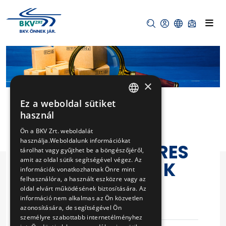
×
Ez a weboldal sütiket
HUNGARIAN
használ
ENGLISH
MFAV BS 4/7
Ön a BKV Zrt. weboldalát
használja.Weboldalunk információkat
CSAVARKOMPRES
tárolhat vagy gyűjthet be a böngészőjéről,
amit az oldal sütik segítségével végez. Az
SZOR ALKATR.-K
információk vonatkozhatnak Önre mint
felhasználóra, a használt eszközre vagy az
BESZ.-E
oldal elvárt működésének biztosítására. Az
információ nem alkalmas az Ön közvetlen
azonosítására, de segítségével Ön
Eljárás száma
T-165/18
személyre szabottabb internetélményhez