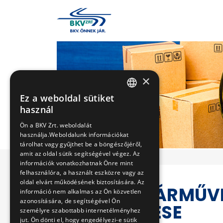
×
Ez a weboldal sütiket
HUNGARIAN
használ
ENGLISH
Ön a BKV Zrt. weboldalát
használja.Weboldalunk információkat
tárolhat vagy gyűjthet be a böngészőjéről,
amit az oldal sütik segítségével végez. Az
információk vonatkozhatnak Önre mint
felhasználóra, a használt eszközre vagy az
oldal elvárt működésének biztosítására. Az
METRÓ JÁRMŰV
információ nem alkalmas az Ön közvetlen
azonosítására, de segítségével Ön
BESZERZÉSE
személyre szabottabb internetélményhez
jut. Ön dönti el, hogy engedélyezi-e sütik