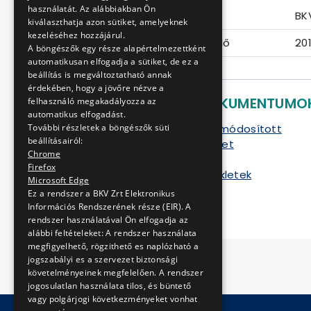
használatát. Az alábbiakban Ön
Eljárás száma
BKV
kiválaszthatja azon sütiket, amelyeknek
kezeléséhez hozzájárul.
Ajánlattételi határidő
20
A böngészők egy része alapértelmezettként
automatikusan elfogadja a sütiket, de ez a
beállítás is megváltoztatható annak
érdekében, hogy a jövőre nézve a
LETÖLTHETŐ DOKUMENTUMO
felhasználó megakadályozza az
automatikus elfogadást.
Ajánlati felhívás módosított
További részletek a böngészők süti
beállításairól:
Szerződéstervezet
Chrome
Ártáblázat
Firefox
Kitöltendő mellékletek
Microsoft Edge
Rajzok
Ez a rendszer a BKV Zrt Elektronikus
Információs Rendszerének része (EIR). A
rendszer használatával Ön elfogadja az
alábbi feltételeket: A rendszer használata
megfigyelhető, rögzithető es naplózható a
jogszabályi es a szervezet biztonsági
követelményeinek megfelelően. A rendszer
jogosulatlan használata tilos, és büntető
vagy polgárjogi következményeket vonhat