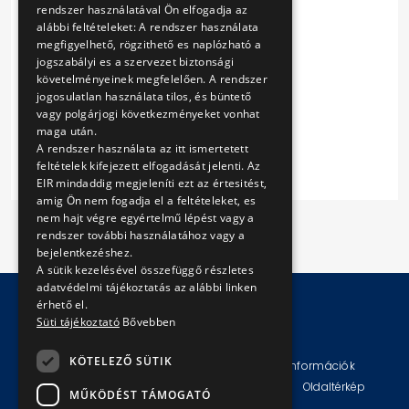
rendszer használatával Ön elfogadja az
Szerződés D
alábbi feltételeket: A rendszer használata
Szerződés E
megfigyelhető, rögzithető es naplózható a
Szerződés F
jogszabályi es a szervezet biztonsági
Szerződés G
követelményeinek megfelelően. A rendszer
Szerződés H
jogosulatlan használata tilos, és büntető
Szerződés I
vagy polgárjogi következményeket vonhat
maga után.
Szerződés J
A rendszer használata az itt ismertetett
feltételek kifejezett elfogadását jelenti. Az
EIR mindaddig megjeleníti ezt az értesitést,
amig Ön nem fogadja el a feltételeket, es
nem hajt végre egyértelmű lépést vagy a
rendszer további használatához vagy a
bejelentkezéshez.
A sütik kezelésével összefüggő részletes
adatvédelmi tájékoztatás az alábbi linken
érhető el.
Süti tájékoztató
Bővebben
© Copyright 2026 BKV Zrt.
KÖTELEZŐ SÜTIK
Impresszum
Jogi nyilatkozat
Technikai információk
Adatvédelmi politika és tájékoztatások
ÁSZF
Oldaltérkép
MŰKÖDÉST TÁMOGATÓ