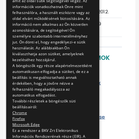
amit az oldal sütik segítségével végez. Az
információk vonatkozhatnak Önre mint
Eljárás száma
15/TB-151/2012.
felhasználóra, a használt eszközre vagy az
oldal elvárt működésének biztosítására. Az
Ajánlattételi
2014-05-09
információ nem alkalmas az Ön közvetlen
határidő
13:05:55
azonosítására, de segítségével Ön
személyre szabottabb internetélményhez
jut. Ön dönti el, hogy engedélyezi-e sütik
használatát. Az alábbiakban Ön
kiválaszthatja azon sütiket, amelyeknek
LETÖLTHETŐ DOKUMENTUMOK
kezeléséhez hozzájárul.
A böngészők egy része alapértelmezettként
Eljárást megindító felhívás
automatikusan elfogadja a sütiket, de ez a
Kiegészítő iratok
beállítás is megváltoztatható annak
Szerkeszthető dokumentumok
érdekében, hogy a jövőre nézve a
Kiegészítő tájékoztatás 1
felhasználó megakadályozza az
automatikus elfogadást.
Kiegészítő tájékoztatás 2
További részletek a böngészők süti
Kiegészítő tájékoztatás 3
beállításairól:
Hiánypótlási felhívás
Chrome
Részvételi szakasz összegezése
Firefox
Szerződés A
Microsoft Edge
Szerződés B
Ez a rendszer a BKV Zrt Elektronikus
Információs Rendszerének része (EIR). A
Szerződés C