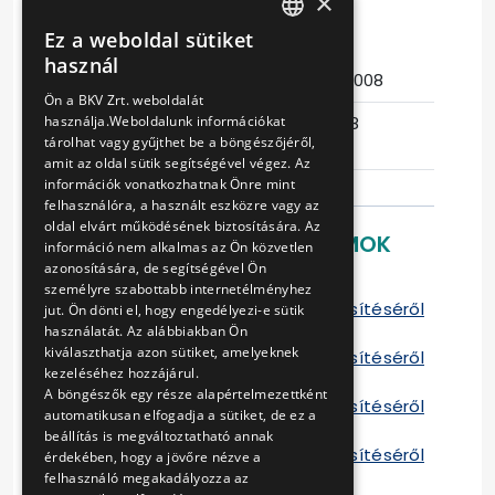
×
RÉSZÉRE
Ez a weboldal sütiket
HUNGARIAN
használ
Eljárás száma
14/t-196/2008
ENGLISH
Ön a BKV Zrt. weboldalát
Ajánlattételi
2017-05-18
használja.Weboldalunk információkat
tárolhat vagy gyűjthet be a böngészőjéről,
határidő
10:09:09
amit az oldal sütik segítségével végez. Az
információk vonatkozhatnak Önre mint
felhasználóra, a használt eszközre vagy az
oldal elvárt működésének biztosítására. Az
LETÖLTHETŐ DOKUMENTUMOK
információ nem alkalmas az Ön közvetlen
azonosítására, de segítségével Ön
Szerződés
személyre szabottabb internetélményhez
tájékoztató a szerződés teljesítéséről
jut. Ön dönti el, hogy engedélyezi-e sütik
2009
használatát. Az alábbiakban Ön
kiválaszthatja azon sütiket, amelyeknek
tájékoztató a szerződés teljesítéséről
kezeléséhez hozzájárul.
2010
A böngészők egy része alapértelmezettként
tájékoztató a szerződés teljesítéséről
automatikusan elfogadja a sütiket, de ez a
2011
beállítás is megváltoztatható annak
tájékoztató a szerződés teljesítéséről
érdekében, hogy a jövőre nézve a
2012
felhasználó megakadályozza az