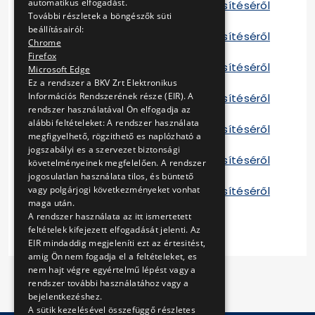
automatikus elfogadást.
tájékoztató a szerződés teljesítéséről
További részletek a böngészők süti
2013
beállításairól:
tájékoztató a szerződés teljesítéséről
Chrome
2014
Firefox
tájékoztató a szerződés teljesítéséről
Microsoft Edge
2015
Ez a rendszer a BKV Zrt Elektronikus
Információs Rendszerének része (EIR). A
tájékoztató a szerződés teljesítéséről
rendszer használatával Ön elfogadja az
2016
alábbi feltételeket: A rendszer használata
tájékoztató a szerződés teljesítéséről
megfigyelhető, rögzithető es naplózható a
2017
jogszabályi es a szervezet biztonsági
tájékoztató a szerződés teljesítéséről
követelményeinek megfelelően. A rendszer
2018
jogosulatlan használata tilos, és büntető
tájékoztató a szerződés teljesítéséről
vagy polgárjogi következményeket vonhat
maga után.
2019
A rendszer használata az itt ismertetett
feltételek kifejezett elfogadását jelenti. Az
EIR mindaddig megjeleníti ezt az értesitést,
amig Ön nem fogadja el a feltételeket, es
nem hajt végre egyértelmű lépést vagy a
rendszer további használatához vagy a
bejelentkezéshez.
A sütik kezelésével összefüggő részletes