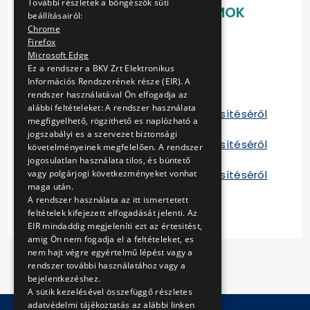
További részletek a böngészők süti
LETÖLTHETŐ DOKUMENTUMOK
beállításairól:
Chrome
Részvételi felhívás
Firefox
Részvételi dokumentáció
Microsoft Edge
Részvételi felhívás mellékletei
Ez a rendszer a BKV Zrt Elektronikus
Információs Rendszerének része (EIR). A
Visszaigazoló adatlap
rendszer használatával Ön elfogadja az
Szerződés
alábbi feltételeket: A rendszer használata
Tájékoztató a szerződés teljesítéséről
megfigyelhető, rögzithető es naplózható a
2012
jogszabályi es a szervezet biztonsági
Tájékoztató a szerződés teljesítéséről
követelményeinek megfelelően. A rendszer
2013
jogosulatlan használata tilos, és büntető
Tájékoztató a szerződés teljesítéséről
vagy polgárjogi következményeket vonhat
maga után.
B 2014
A rendszer használata az itt ismertetett
feltételek kifejezett elfogadását jelenti. Az
EIR mindaddig megjeleníti ezt az értesitést,
amig Ön nem fogadja el a feltételeket, es
nem hajt végre egyértelmű lépést vagy a
rendszer további használatához vagy a
bejelentkezéshez.
A sütik kezelésével összefüggő részletes
adatvédelmi tájékoztatás az alábbi linken