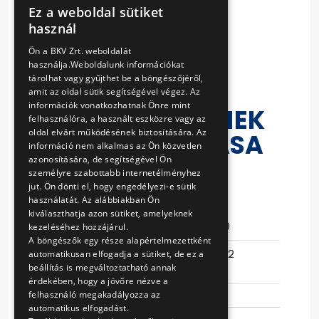
TÁVVEZÉRLŐ
Ez a weboldal sütiket
HUNGARIAN
használ
RENDSZEREK,
ENGLISH
Ön a BKV Zrt. weboldalát
ÁLLOMÁSI ÉS
használja.Weboldalunk információkat
tárolhat vagy gyűjthet be a böngészőjéről,
KÖZPONTI
amit az oldal sütik segítségével végez. Az
információk vonatkozhatnak Önre mint
BERENDEZÉSEINEK
felhasználóra, a használt eszközre vagy az
oldal elvárt működésének biztosítására. Az
KARBANTARTÁSA
információ nem alkalmas az Ön közvetlen
ÉS ESETI
azonosítására, de segítségével Ön
személyre szabottabb internetélményhez
HIBAJAVÍTÁSA
jut. Ön dönti el, hogy engedélyezi-e sütik
használatát. Az alábbiakban Ön
kiválaszthatja azon sütiket, amelyeknek
Eljárás száma
14/T-65/10
kezeléséhez hozzájárul.
A böngészők egy része alapértelmezettként
Ajánlattételi
2017-05-22
automatikusan elfogadja a sütiket, de ez a
beállítás is megváltoztatható annak
határidő
10:17:26
érdekében, hogy a jövőre nézve a
felhasználó megakadályozza az
automatikus elfogadást.