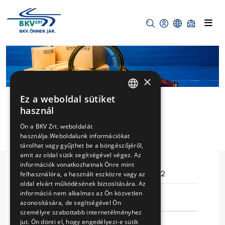
×
Ez a weboldal sütiket
HUNGARIAN
használ
ENGLISH
FÁJLFELTÖLTÉS
Ön a BKV Zrt. weboldalát
használja.Weboldalunk információkat
TESZT
tárolhat vagy gyűjthet be a böngészőjéről,
amit az oldal sütik segítségével végez. Az
információk vonatkozhatnak Önre mint
Eljárás száma
12/ab/2
felhasználóra, a használt eszközre vagy az
oldal elvárt működésének biztosítására. Az
információ nem alkalmas az Ön közvetlen
teszt
azonosítására, de segítségével Ön
személyre szabottabb internetélményhez
jut. Ön dönti el, hogy engedélyezi-e sütik