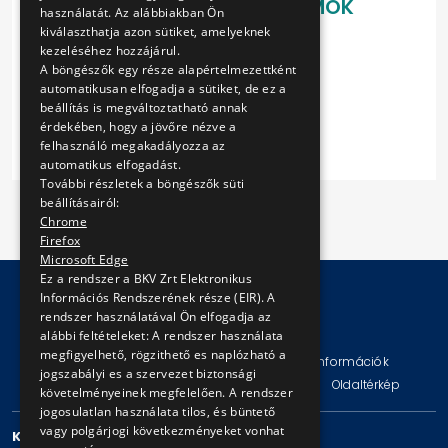
LETÖLTHETŐ DOKUMENTUMOK
használatát. Az alábbiakban Ön
kiválaszthatja azon sütiket, amelyeknek
a2
kezeléséhez hozzájárul.
b2
A böngészők egy része alapértelmezettként
c2
automatikusan elfogadja a sütiket, de ez a
d2
beállítás is megváltoztatható annak
érdekében, hogy a jövőre nézve a
felhasználó megakadályozza az
automatikus elfogadást.
További részletek a böngészők süti
beállításairól:
Chrome
Firefox
Microsoft Edge
Ez a rendszer a BKV Zrt Elektronikus
Információs Rendszerének része (EIR). A
rendszer használatával Ön elfogadja az
© Copyright 2026 BKV Zrt.
alábbi feltételeket: A rendszer használata
megfigyelhető, rögzithető es naplózható a
Impresszum
Jogi nyilatkozat
Technikai információk
jogszabályi es a szervezet biztonsági
Adatvédelmi politika és tájékoztatások
ÁSZF
Oldaltérkép
követelményeinek megfelelően. A rendszer
jogosulatlan használata tilos, és büntető
vagy polgárjogi következményeket vonhat
KAPCSOLAT