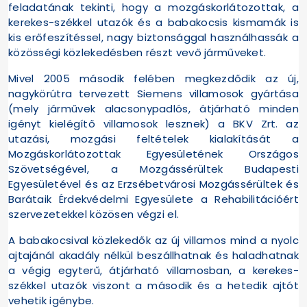
feladatának tekinti, hogy a mozgáskorlátozottak, a
kerekes-székkel utazók és a babakocsis kismamák is
kis erőfeszítéssel, nagy biztonsággal használhassák a
közösségi közlekedésben részt vevő járműveket.
Mivel 2005 második felében megkezdődik az új,
nagykörútra tervezett Siemens villamosok gyártása
(mely járművek alacsonypadlós, átjárható minden
igényt kielégítő villamosok lesznek) a BKV Zrt. az
utazási, mozgási feltételek kialakítását a
Mozgáskorlátozottak Egyesületének Országos
Szövetségével, a Mozgássérültek Budapesti
Egyesületével és az Erzsébetvárosi Mozgássérültek és
Barátaik Érdekvédelmi Egyesülete a Rehabilitációért
szervezetekkel közösen végzi el.
A babakocsival közlekedők az új villamos mind a nyolc
ajtajánál akadály nélkül beszállhatnak és haladhatnak
a végig egyterű, átjárható villamosban, a kerekes-
székkel utazók viszont a második és a hetedik ajtót
vehetik igénybe.