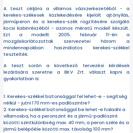
A teszt céljára a villamos vázszerkezetéből - a
kerekes-székesek közlekedésére kijelölt ajtónyílás,
járműperon és a kerekes-szék rögzítésére szolgáló
kocsi kabinrészéből - azonos méretű modell készült.
Ezt a modellt 2005. február 11-én a
mozgáskorlátozottak szervezetei három a
mindennapokban használatos kerekes-székkel
tesztelték.
A teszt során a következő tervezési kérdések
lezárására szeretne a BKV Zrt. választ kapni a
gyakorlatban is:
1. Kerekes-székkel biztonsággal fel lehet-e - segítség
nélkül - jutni 170 mm-es padlószintre?
2. Kerekes-székkel biztonsággal be lehet-e haladni a
villamosba, ha a peronszint és a jármű-padlószint
közötti szintkülönbség max. 40 mm, a peron széle és a
jármű belépőéle közötti max. távolság 100 mm?