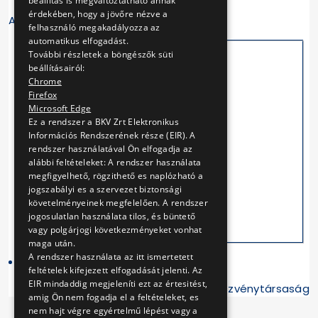
beállítás is megváltoztatható annak
érdekében, hogy a jövőre nézve a
Az új nagykörúti villamos látványterve
felhasználó megakadályozza az
automatikus elfogadást.
További részletek a böngészők süti
beállításairól:
Chrome
Firefox
Microsoft Edge
Ez a rendszer a BKV Zrt Elektronikus
Információs Rendszerének része (EIR). A
rendszer használatával Ön elfogadja az
alábbi feltételeket: A rendszer használata
megfigyelhető, rögzithető es naplózható a
jogszabályi es a szervezet biztonsági
követelményeinek megfelelően. A rendszer
jogosulatlan használata tilos, és büntető
vagy polgárjogi következményeket vonhat
maga után.
A rendszer használata az itt ismertetett
feltételek kifejezett elfogadását jelenti. Az
EIR mindaddig megjeleníti ezt az értesitést,
Budapesti Közlekedési Részvénytársaság
amig Ön nem fogadja el a feltételeket, es
nem hajt végre egyértelmű lépést vagy a