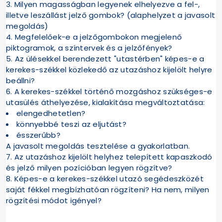
3. Milyen magasságban legyenek elhelyezve a fel-,
illetve leszállást jelző gombok? (alaphelyzet a javasolt
megoldás)
4. Megfelelőek-e a jelzőgombokon megjelenő
piktogramok, a színtervek és a jelzőfények?
5. Az ülésekkel berendezett "utastérben" képes-e a
kerekes-székkel közlekedő az utazáshoz kijelölt helyre
beállni?
6. A kerekes-székkel történő mozgáshoz szükséges-e
utasülés áthelyezése, kialakítása megváltoztatása:
elengedhetetlen?
könnyebbé teszi az eljutást?
ésszerűbb?
A javasolt megoldás tesztelése a gyakorlatban.
7. Az utazáshoz kijelölt helyhez telepített kapaszkodó
és jelző milyen pozícióban legyen rögzítve?
8. Képes-e a kerekes-székkel utazó segédeszközét
saját fékkel megbízhatóan rögzíteni? Ha nem, milyen
rögzítési módot igényel?