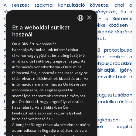
A tesztet szakmai konzultáció követte, ahol a
résztvevők számba vették az eredményeket, és a
×
kérdésekre kapott válaszok alapján - a Siemens
képviseletében résztvevő járműtervezőkkel közösen -
Ez a weboldal sütiket
HUNGARIAN
alakítják majd ki a kerekes-székkel közlekedők részére
használ
a lehetséges legkedvezőbb megoldásokat.
ENGLISH
Ön a BKV Zrt. weboldalát
A szerződésnek megfelelően a jármű prototípusa
használja.Weboldalunk információkat
tárolhat vagy gyűjthet be a böngészőjéről,
2006 márciusában érkezik a fővárosba, amikor a
amit az oldal sütik segítségével végez. Az
kerekes-székkel közlekedők - a prototípuspróbákkal
információk vonatkozhatnak Önre mint
egyidőben - a valóságban is kipróbálhatják, igény
felhasználóra, a használt eszközre vagy az
esetén csoportokba szerveződve felkészülhetnek a
oldal elvárt működésének biztosítására. Az
valódi az utazásokra.
információ nem alkalmas az Ön közvetlen
azonosítására, de segítségével Ön
Az új járművek első darabjait 2006 augusztusában
személyre szabottabb internetélményhez
tervezzük az utazóközönség rendelkezésére
jut. Ön dönti el, hogy engedélyezi-e sütik
használatát. Az alábbiakban Ön
bocsátani.
kiválaszthatja azon sütiket, amelyeknek
kezeléséhez hozzájárul.
A BKV Zrt. ezúton is megköszöni a
A böngészők egy része alapértelmezettként
mozgáskorlátozottak szervezeteinek segítő
automatikusan elfogadja a sütiket, de ez a
együttműködését.