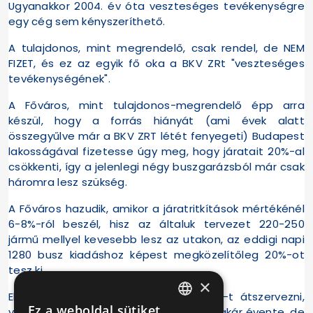
Ugyanakkor 2004. év óta veszteséges tevékenységre
egy cég sem kényszeríthető.
A tulajdonos, mint megrendelő, csak rendel, de NEM
FIZET, és ez az egyik fő oka a BKV ZRt "veszteséges
tevékenységének".
A Főváros, mint tulajdonos-megrendelő épp arra
készül, hogy a forrás hiányát (ami évek alatt
összegyűlve már a BKV ZRT létét fenyegeti) Budapest
lakosságával fizetesse úgy meg, hogy járatait 20%-al
csökkenti, így a jelenlegi négy buszgarázsból már csak
háromra lesz szükség.
A Főváros hazudik, amikor a járatritkítások mértékénél
6-8%-ról beszél, hisz az általuk tervezet 220-250
jármű mellyel kevesebb lesz az utakon, az eddigi napi
1280 busz kiadáshoz képest megközelítőleg 20%-ot
tesz ki.
×
Ebben a helyzetben lehet a BKV ZRt-t átszervezni,
Ez a weboldal sütiket
vagy épp a menedzsment-et cserélni akár évente, de