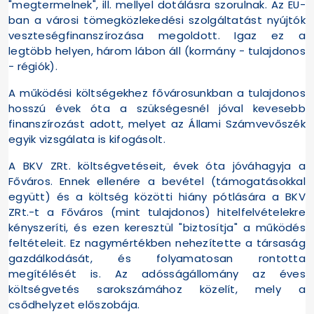
"megtermelnek", ill. mellyel dotálásra szorulnak. Az EU-
ban a városi tömegközlekedési szolgáltatást nyújtók
veszteségfinanszírozása megoldott. Igaz ez a
legtöbb helyen, három lábon áll (kormány - tulajdonos
- régiók).
A működési költségekhez fővárosunkban a tulajdonos
hosszú évek óta a szükségesnél jóval kevesebb
finanszírozást adott, melyet az Állami Számvevőszék
egyik vizsgálata is kifogásolt.
A BKV ZRt. költségvetéseit, évek óta jóváhagyja a
Főváros. Ennek ellenére a bevétel (támogatásokkal
együtt) és a költség közötti hiány pótlására a BKV
ZRt.-t a Főváros (mint tulajdonos) hitelfelvételekre
kényszeríti, és ezen keresztül "biztosítja" a működés
feltételeit. Ez nagymértékben nehezítette a társaság
gazdálkodását, és folyamatosan rontotta
megítélését is. Az adósságállomány az éves
költségvetés sarokszámához közelít, mely a
csődhelyzet előszobája.