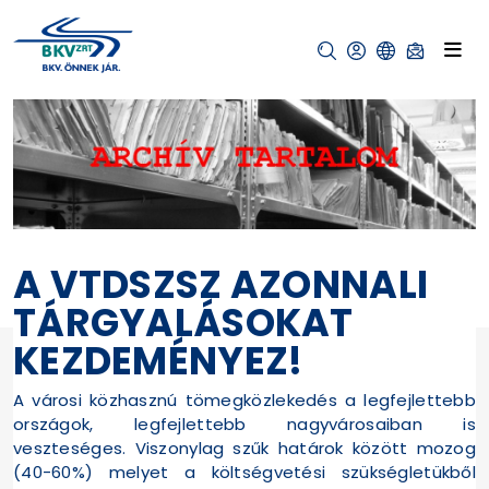
A VTDSZSZ AZONNALI
TÁRGYALÁSOKAT
KEZDEMÉNYEZ!
A városi közhasznú tömegközlekedés a legfejlettebb
országok, legfejlettebb nagyvárosaiban is
veszteséges. Viszonylag szűk határok között mozog
(40-60%) melyet a költségvetési szükségletükből