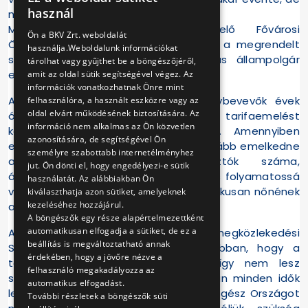
HUNGARIAN
használ
nem ez fogja a megoldást hozni.
ENGLISH
Megoldás a tulajdonos-megrendelő Fővárosi
Ön a BKV Zrt. weboldalát
Önkormányzat kezében van. Fizessen a megrendelt
használja.Weboldalunk információkat
szolgáltatás után, mint minden más állampolgár
tárolhat vagy gyűjthet be a böngészőjéről,
ebben az országban.
amit az oldal sütik segítségével végez. Az
információk vonatkozhatnak Önre mint
A budapesti tömegközlekedést igénybevevők évek
felhasználóra, a használt eszközre vagy az
oldal elvárt működésének biztosítására. Az
óta az infláció mértékénél nagyobb tarifaemelést
információ nem alkalmas az Ön közvetlen
kénytelenek elviselni és megfizetni. Amennyiben
azonosítására, de segítségével Ön
elfogadnák ezt a tervezetet, akkor tovább emelkedne
személyre szabottabb internetélményhez
az egyéni közlekedést választók száma,
jut. Ön dönti el, hogy engedélyezi-e sütik
állandósulnának a közlekedési dugók, s folyamatossá
használatát. Az alábbiakban Ön
válna a szmogveszély, valamint drasztikusan nőnének
kiválaszthatja azon sütiket, amelyeknek
kezeléséhez hozzájárul.
a várakozásai idők.
A böngészők egy része alapértelmezettként
automatikusan elfogadja a sütiket, de ez a
A BKV ZRt.-nél működő Városi Tömegközlekedési
beállítás is megváltoztatható annak
Szakszervezetek Szövetsége bízik abban, hogy a
érdekében, hogy a jövőre nézve a
tárgyalások eredményre vezetnek, így nem lesz
felhasználó megakadályozza az
szükség a hazai viszonyok között talán minden idők
automatikus elfogadást.
legnagyobb a Fővárost, vagy akár az egész Országot
További részletek a böngészők süti