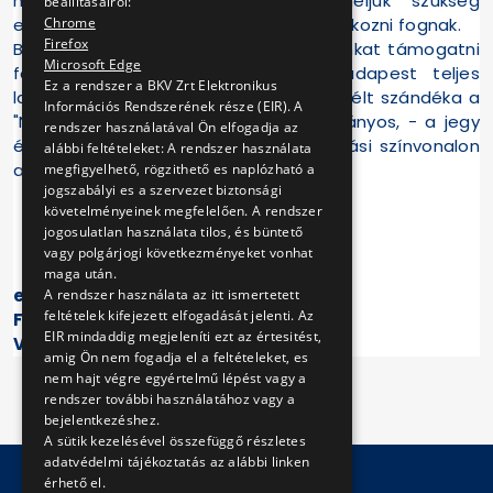
megbénító sztrájkra, melyhez reméljük szükség
beállításairól:
Chrome
esetén a társ szakszervezetek is csatlakozni fognak.
Firefox
Bízunk benne, hogy esetleges sztrájkunkat támogatni
Microsoft Edge
fogja az utazó közönségünk és Budapest teljes
Ez a rendszer a BKV Zrt Elektronikus
lakossága, hisz szakszervezeteink eltökélt szándéka a
Információs Rendszerének része (EIR). A
"Nagybudapestiek" számára egy méltányos, - a jegy
rendszer használatával Ön elfogadja az
és bérletárakhoz igazodó - szolgáltatási színvonalon
alábbi feltételeket: A rendszer használata
alapuló tömegközlekedés biztosítása.
megfigyelhető, rögzithető es naplózható a
jogszabályi es a szervezet biztonsági
követelményeinek megfelelően. A rendszer
jogosulatlan használata tilos, és büntető
V T D S Z S Z
vagy polgárjogi következményeket vonhat
maga után.
ez ügyben nyilatkozó:
A rendszer használata az itt ismertetett
feltételek kifejezett elfogadását jelenti. Az
Földényi György
EIR mindaddig megjeleníti ezt az értesitést,
VTDSZSZ elnök.h
amig Ön nem fogadja el a feltételeket, es
nem hajt végre egyértelmű lépést vagy a
rendszer további használatához vagy a
bejelentkezéshez.
A sütik kezelésével összefüggő részletes
adatvédelmi tájékoztatás az alábbi linken
érhető el.