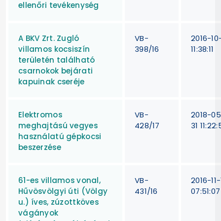
ellenőri tevékenység
A BKV Zrt. Zugló
VB-
2016-10
villamos kocsiszín
398/16
11:38:11
területén található
csarnokok bejárati
kapuinak cseréje
Elektromos
VB-
2018-05
meghajtású vegyes
428/17
31 11:22:
használatú gépkocsi
beszerzése
61-es villamos vonal,
VB-
2016-11-
Hűvösvölgyi úti (Völgy
431/16
07:51:07
u.) íves, zúzottköves
vágányok