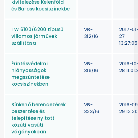
kivitelezése Kelenföld
és Baross kocsiszínekbe
TW 6100/6200 típusú
VB-
2017-01
villamos járművek
312/16
27
szállítása
13:27:05
Érintésvédelmi
VB-
2016-10
hiányosságok
316/16
28 11:01:
megszüntetése
kocsiszínekben
Sínkenő berendezések
VB-
2016-09
beszerzése és
323/16
29 12:21:
telepítése nyitott
közúti vasúti
vágányokban