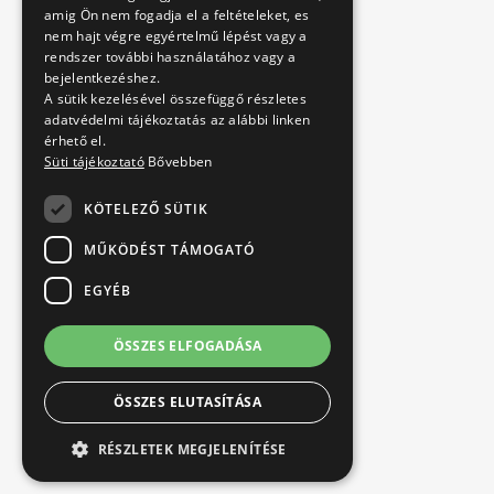
amig Ön nem fogadja el a feltételeket, es
nem hajt végre egyértelmű lépést vagy a
rendszer további használatához vagy a
bejelentkezéshez.
A sütik kezelésével összefüggő részletes
adatvédelmi tájékoztatás az alábbi linken
érhető el.
Süti tájékoztató
Bővebben
KÖTELEZŐ SÜTIK
MŰKÖDÉST TÁMOGATÓ
EGYÉB
ÖSSZES ELFOGADÁSA
ÖSSZES ELUTASÍTÁSA
RÉSZLETEK MEGJELENÍTÉSE