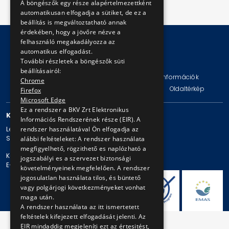
A böngészők egy része alapértelmezettként
automatikusan elfogadja a sütiket, de ez a
beállítás is megváltoztatható annak
érdekében, hogy a jövőre nézve a
felhasználó megakadályozza az
automatikus elfogadást.
© Copyright 2026 BKV Zrt.
További részletek a böngészők süti
beállításairól:
Impresszum
Jogi nyilatkozat
Technikai információk
Chrome
Adatvédelmi politika és tájékoztatások
ÁSZF
Oldaltérkép
Firefox
Microsoft Edge
Ez a rendszer a BKV Zrt Elektronikus
KAPCSOLAT
Információs Rendszerének része (EIR). A
rendszer használatával Ön elfogadja az
Levelezési cím: 1980 Budapest, Pf. 11.
Székhely: 1980 Budapest, Akácfa u. 15.
alábbi feltételeket: A rendszer használata
megfigyelhető, rögzithető es naplózható a
Központi telefonszám: + 36 1 461-65-00
jogszabályi es a szervezet biztonsági
E-mail cím: bkv@bkv.hu
követelményeinek megfelelően. A rendszer
jogosulatlan használata tilos, és büntető
vagy polgárjogi következményeket vonhat
maga után.
A rendszer használata az itt ismertetett
feltételek kifejezett elfogadását jelenti. Az
EIR mindaddig megjeleníti ezt az értesitést,