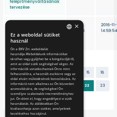
felépítményváltásának
tervezése
×
4 db használt,
VB-
2016-11-
alacsonypadlós, diesel
440/16
14:59:5
Ez a weboldal sütiket
üzemű csuklós
HUNGARIAN
használ
autóbusz beszerzése
ENGLISH
Ön a BKV Zrt. weboldalát
használja.Weboldalunk információkat
tárolhat vagy gyűjthet be a böngészőjéről,
amit az oldal sütik segítségével végez. Az
információk vonatkozhatnak Önre mint
Előző
1
2
...
14
15
16
felhasználóra, a használt eszközre vagy az
oldal elvárt működésének biztosítására. Az
információ nem alkalmas az Ön közvetlen
17
18
19
20
21
22
23
azonosítására, de segítségével Ön
személyre szabottabb internetélményhez
Következő
jut. Ön dönti el, hogy engedélyezi-e sütik
használatát. Az alábbiakban Ön
kiválaszthatja azon sütiket, amelyeknek
kezeléséhez hozzájárul.