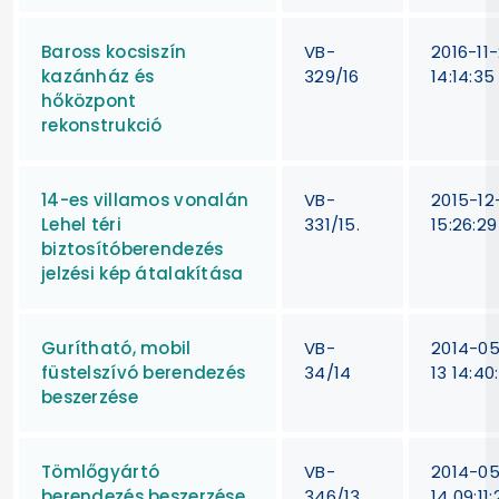
Baross kocsiszín
VB-
2016-11
kazánház és
329/16
14:14:35
hőközpont
rekonstrukció
14-es villamos vonalán
VB-
2015-12-
Lehel téri
331/15.
15:26:29
biztosítóberendezés
jelzési kép átalakítása
Gurítható, mobil
VB-
2014-0
füstelszívó berendezés
34/14
13 14:40
beszerzése
Tömlőgyártó
VB-
2014-0
berendezés beszerzése
346/13
14 09:11: