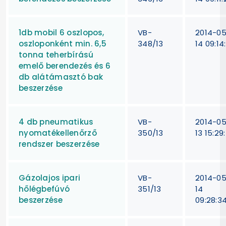
1db mobil 6 oszlopos,
VB-
2014-0
oszloponként min. 6,5
348/13
14 09:14
tonna teherbírású
emelő berendezés és 6
db alátámasztó bak
beszerzése
4 db pneumatikus
VB-
2014-0
nyomatékellenőrző
350/13
13 15:29
rendszer beszerzése
Gázolajos ipari
VB-
2014-0
hőlégbefúvó
351/13
14
beszerzése
09:28:3