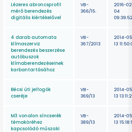
Lézeres abroncsprofil
VB-
2016-02
mérő berendezés
366/15.
04
digitális kiértékelővel
09:39:5
4 darab automata
VB-
2014-0
klímaszerviz
367/2013
13 11:50:
berendezés beszerzése
autóbuszok
klímaberendezéseinek
karbantartásához
Bécsi úti jelfogók
VB-
2014-0
cseréje
369/13
13 13:11:
M3 vonalon síncserék
VB-
2014-0
témaköréhez
389/13
13 15:18
kapcsolódó műszaki