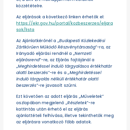
közzétételre.
Az eljárások a következő linken érhetők el:
https://ekr.gov.hu/portal/kozbeszerzes/eljara
sok/lista
Az Ajánlatkérőnél a „
Budapesti Közlekedési
Zártkörűen Működő Részvénytársaság
”-ra, az
Irányadó eljárási rendnél a „N
emzeti
eljárásrend
”-re, az Eljárás fajtájánál a
„
Meghirdetéssel induló tárgyalásos értékhatár
alatti beszerzés
”-re és a „
Meghirdetéssel
induló tárgyalás nélküli értékhatár alatti
beszerzés
”-re javasolt szűrni.
Ezt követően az adott eljárás „
Műveletek
”
oszlopában megjelenő „
Részletek
”-re
kattintás után érhető el az eljárás
ajánlattételi felhívása, illetve tekinthetők meg
az eljárásra vonatkozó főbb adatok.