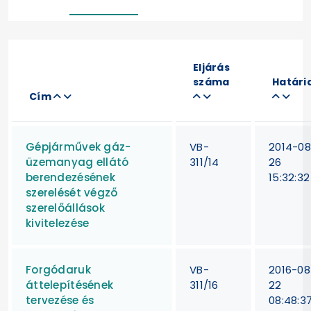
Eljárás
száma
Határi
Cím
Gépjárművek gáz-
VB-
2014-08
üzemanyag ellátó
311/14
26
berendezésének
15:32:32
szerelését végző
szerelőállások
kivitelezése
Forgódaruk
VB-
2016-08
áttelepítésének
311/16
22
tervezése és
08:48:3