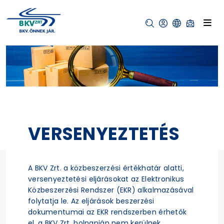
VERSENYEZTETÉS
A BKV Zrt. a közbeszerzési értékhatár alatti,
versenyeztetési eljárásokat az Elektronikus
Közbeszerzési Rendszer (EKR) alkalmazásával
folytatja le. Az eljárások beszerzési
dokumentumai az EKR rendszerben érhetők
el, a BKV Zrt. holnapján nem kerülnek