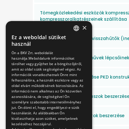
Tömegközlekedési eszközök kompressz
kompresszoralkatrészeinek szállítása
×
Ez a weboldal sütiket
Turbófeltöltők, levegő visszahűtők (in
HUNGARIAN
használ
ENGLISH
Ön a BKV Zrt. weboldalát
TW 6000 villamos járművek lépcsőinek
használja.Weboldalunk információkat
tárolhat vagy gyűjthet be a böngészőjéről,
amit az oldal sütik segítségével végez. Az
információk vonatkozhatnak Önre mint
Új autóbuszok beszerzése PKD konstru
felhasználóra, a használt eszközre vagy az
oldal elvárt működésének biztosítására. Az
információ nem alkalmas az Ön közvetlen
Új dízel csuklós autóbuszok beszerzés
azonosítására, de segítségével Ön
személyre szabottabb internetélményhez
jut. Ön dönti el, hogy engedélyezi-e sütik
használatát. Az alábbiakban Ön
Új dízel szóló autóbuszok beszerzése
kiválaszthatja azon sütiket, amelyeknek
kezeléséhez hozzájárul.