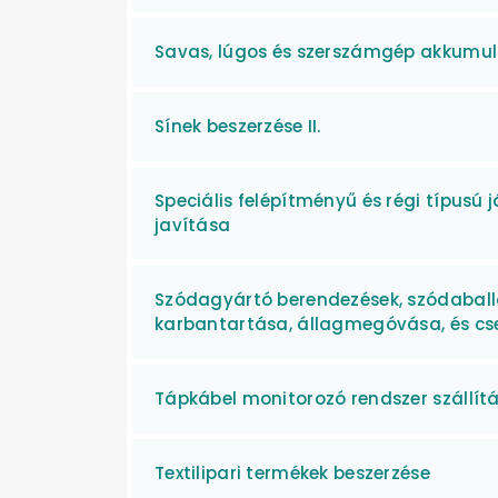
Savas, lúgos és szerszámgép akkumul
Sínek beszerzése II.
Speciális felépítményű és régi típusú 
javítása
Szódagyártó berendezések, szódaball
karbantartása, állagmegóvása, és cse
Tápkábel monitorozó rendszer szállítá
Textilipari termékek beszerzése