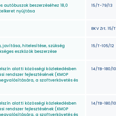
ós autóbuszok beszerzéséhez 18,0
15/T-79/13
telkeret nyújtása
BKV Zrt. 15/
avítása, hitelesítése, szükség
15/T-105/12
ükséges eszközök beszerzése
felszín alatti közösségi közlekedésben
14/TB-180/1
si rendszer fejlesztésének (KMOP
egvalósítására, a szoftverkövetés és
felszín alatti közösségi közlekedésben
14/TB-180/1
si rendszer fejlesztésének (KMOP
egvalósítására, a szoftverkövetés és