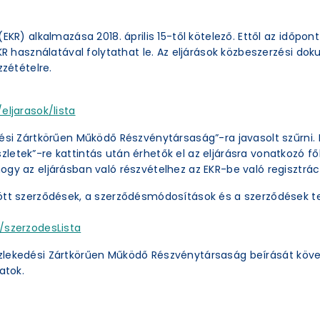
EKR) alkalmazása 2018. április 15-től kötelező. Ettől az időpon
EKR használatával folytathat le. Az eljárások közbeszerzési 
zzétételre.
eljarasok/lista
ési Zártkörűen Működő Részvénytársaság”-ra javasolt szűrni. 
etek”-re kattintás után érhetők el az eljárásra vonatkozó főb
ogy az eljárásban való részvételhez az EKR-be való regisztrác
ött szerződések, a szerződésmódosítások és a szerződések te
/szerzodesLista
zlekedési Zártkörűen Működő Részvénytársaság beírását köve
atok.