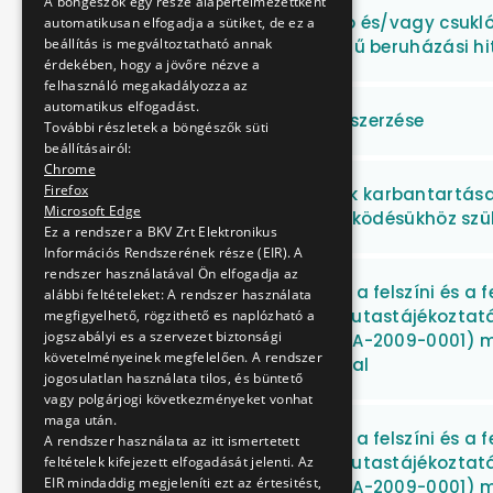
A böngészők egy része alapértelmezettként
Új vagy használt, szóló és/vagy csukl
automatikusan elfogadja a sütiket, de ez a
beállítás is megváltoztatható annak
milliárd Ft keretösszegű beruházási hi
érdekében, hogy a jövőre nézve a
felhasználó megakadályozza az
automatikus elfogadást.
Üvegipari termékek beszerzése
További részletek a böngészők süti
beállításairól:
Chrome
Firefox
Üzemanyagtöltő kutak karbantartása, j
Microsoft Edge
szerinti fejlesztése, működésükhöz sz
Ez a rendszer a BKV Zrt Elektronikus
Információs Rendszerének része (EIR). A
rendszer használatával Ön elfogadja az
Vállalkozási szerződés a felszíni és a 
alábbi feltételeket: A rendszer használata
forgalomirányítási és utastájékoztatá
megfigyelhető, rögzithető es naplózható a
jogszabályi es a szervezet biztonsági
azonosító: KMOP-2.3.1/A-2009-0001) m
követelményeinek megfelelően. A rendszer
fejlesztés biztosításával
jogosulatlan használata tilos, és büntető
vagy polgárjogi következményeket vonhat
maga után.
Vállalkozási szerződés a felszíni és a 
A rendszer használata az itt ismertetett
forgalomirányítási és utastájékoztatá
feltételek kifejezett elfogadását jelenti. Az
EIR mindaddig megjeleníti ezt az értesitést,
azonosító: KMOP-2.3.1/A-2009-0001) m