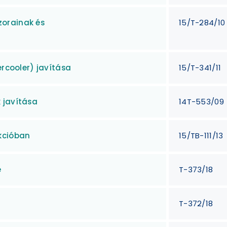
orainak és
15/T-284/10
ercooler) javítása
15/T-341/11
 javítása
14T-553/09
kcióban
15/TB-111/13
e
T-373/18
T-372/18