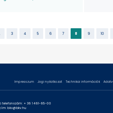
2
3
4
5
6
7
8
9
10
Impresszum
Jogi nyilatkozat
Technikai információk
Adatv
i telefonszám: + 36 1 461-65-00
cím: bkv@bkv.hu