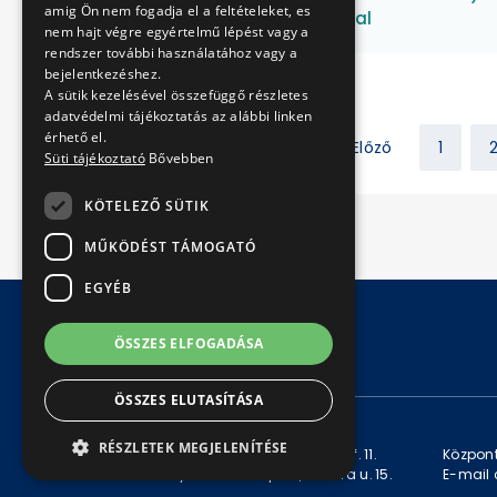
amig Ön nem fogadja el a feltételeket, es
fejlesztés biztosításával
nem hajt végre egyértelmű lépést vagy a
rendszer további használatához vagy a
bejelentkezéshez.
A sütik kezelésével összefüggő részletes
adatvédelmi tájékoztatás az alábbi linken
érhető el.
Előző
1
Süti tájékoztató
Bővebben
KÖTELEZŐ SÜTIK
MŰKÖDÉST TÁMOGATÓ
EGYÉB
ÖSSZES ELFOGADÁSA
© Copyright 2026 BKV Zrt.
ÖSSZES ELUTASÍTÁSA
KAPCSOLAT
RÉSZLETEK MEGJELENÍTÉSE
Levelezési cím: 1980 Budapest, Pf. 11.
Központ
Székhely: 1980 Budapest, Akácfa u. 15.
E-mail 