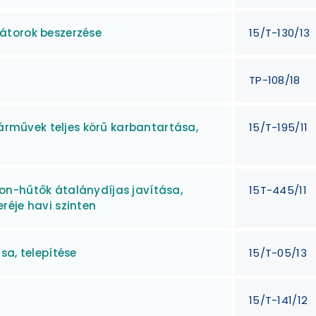
átorok beszerzése
15/T-130/13
TP-108/18
járművek teljes körű karbantartása,
15/T-195/11
on-hűtők átalánydíjas javítása,
15T-445/11
réje havi szinten
sa, telepítése
15/T-05/13
15/T-141/12