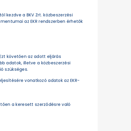
ttól kezdve a BKV Zrt. közbeszerzési
dokumentumai az EKR rendszerben érhetők
Ezt követően az adott eljárás
b adatok, illetve a közbeszerzési
ió szükséges.
ljesítésére vonatkozó adatok az EKR-
tően a keresett szerződésre való