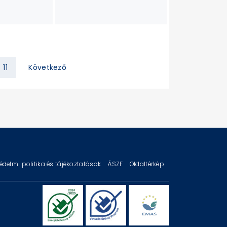
11
Következő
édelmi politika és tájékoztatások
ÁSZF
Oldaltérkép