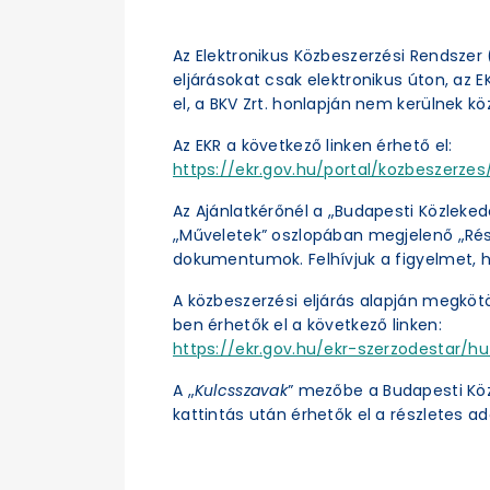
Az Elektronikus Közbeszerzési Rendszer (
eljárásokat csak elektronikus úton, az 
el, a BKV Zrt. honlapján nem kerülnek kö
Az EKR a következő linken érhető el:
https://ekr.gov.hu/portal/kozbeszerzes/
Az Ajánlatkérőnél a „Budapesti Közleked
„Műveletek” oszlopában megjelenő „Részl
dokumentumok. Felhívjuk a figyelmet, h
A közbeszerzési eljárás alapján megköt
ben érhetők el a következő linken:
https://ekr.gov.hu/ekr-szerzodestar/hu
A „
Kulcsszavak
” mezőbe a Budapesti Kö
kattintás után érhetők el a részletes ad