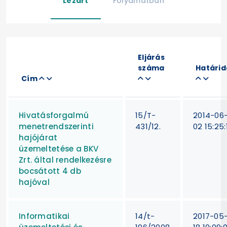
Lezárt
Folyamatban
Eljárás
száma
Határid
Cím
Hivatásforgalmú
15/T-
2014-06
menetrendszerinti
431/12.
02 15:25:
hajójárat
üzemeltetése a BKV
Zrt. által rendelkezésre
bocsátott 4 db
hajóval
Informatikai
14/t-
2017-05