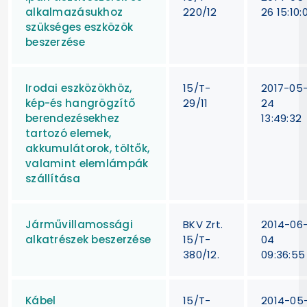
alkalmazásukhoz
220/12
26 15:10:
szükséges eszközök
beszerzése
Irodai eszközökhöz,
15/T-
2017-05
kép-és hangrögzítő
29/11
24
berendezésekhez
13:49:32
tartozó elemek,
akkumulátorok, töltők,
valamint elemlámpák
szállítása
Járművillamossági
BKV Zrt.
2014-06
alkatrészek beszerzése
15/T-
04
380/12.
09:36:55
Kábel
15/T-
2014-05