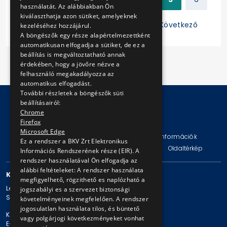
használatát. Az alábbiakban Ön
kiválaszthatja azon sütiket, amelyeknek
7
8
9
10
11
Következő
kezeléséhez hozzájárul.
A böngészők egy része alapértelmezettként
automatikusan elfogadja a sütiket, de ez a
beállítás is megváltoztatható annak
érdekében, hogy a jövőre nézve a
felhasználó megakadályozza az
automatikus elfogadást.
További részletek a böngészők süti
beállításairól:
Chrome
© Copyright 2026 BKV Zrt.
Firefox
Microsoft Edge
Impresszum
Jogi nyilatkozat
Technikai információk
Ez a rendszer a BKV Zrt Elektronikus
Adatvédelmi politika és tájékoztatások
ÁSZF
Oldaltérkép
Információs Rendszerének része (EIR). A
rendszer használatával Ön elfogadja az
alábbi feltételeket: A rendszer használata
KAPCSOLAT
megfigyelhető, rögzithető es naplózható a
Levelezési cím: 1980 Budapest, Pf. 11.
jogszabályi es a szervezet biztonsági
Székhely: 1980 Budapest, Akácfa u. 15.
követelményeinek megfelelően. A rendszer
jogosulatlan használata tilos, és büntető
Központi telefonszám: + 36 1 461-65-00
vagy polgárjogi következményeket vonhat
E-mail cím: bkv@bkv.hu