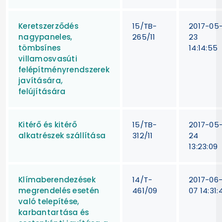
Keretszerződés
15/TB-
2017-05
nagypaneles,
265/11
23
tömbsínes
14:14:55
villamosvasúti
felépítményrendszerek
javítására,
felújítására
Kitérő és kitérő
15/TB-
2017-05
alkatrészek szállítása
312/11
24
13:23:09
Klímaberendezések
14/T-
2017-06
megrendelés esetén
461/09
07 14:31:
való telepítése,
karbantartása és