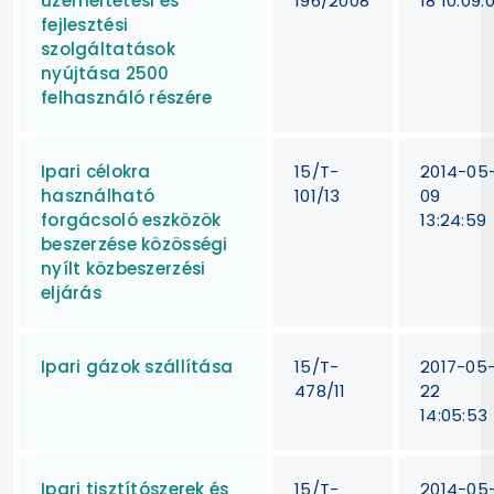
üzemeltetési és
196/2008
18 10:09:
fejlesztési
szolgáltatások
nyújtása 2500
felhasználó részére
Ipari célokra
15/T-
2014-05
használható
101/13
09
forgácsoló eszközök
13:24:59
beszerzése közösségi
nyílt közbeszerzési
eljárás
Ipari gázok szállítása
15/T-
2017-05
478/11
22
14:05:53
Ipari tisztítószerek és
15/T-
2014-05