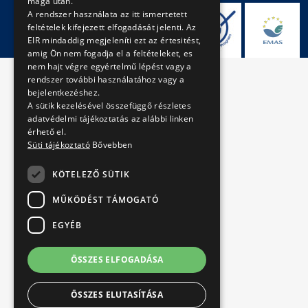
maga után.
A rendszer használata az itt ismertetett
feltételek kifejezett elfogadását jelenti. Az
EIR mindaddig megjeleníti ezt az értesitést,
amig Ön nem fogadja el a feltételeket, es
nem hajt végre egyértelmű lépést vagy a
rendszer további használatához vagy a
bejelentkezéshez.
A sütik kezelésével összefüggő részletes
adatvédelmi tájékoztatás az alábbi linken
érhető el.
Süti tájékoztató
Bővebben
KÖTELEZŐ SÜTIK
MŰKÖDÉST TÁMOGATÓ
EGYÉB
ÖSSZES ELFOGADÁSA
ÖSSZES ELUTASÍTÁSA