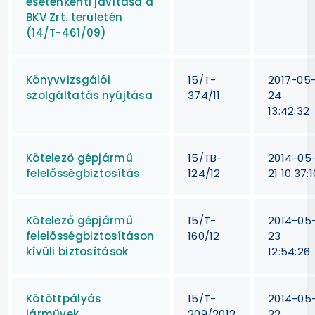
esetenkénti javítása a
BKV Zrt. területén
(14/T-461/09)
Könyvvizsgálói
15/T-
2017-05
szolgáltatás nyújtása
374/11
24
13:42:32
Kötelező gépjármű
15/TB-
2014-05
felelősségbiztosítás
124/12
21 10:37:1
Kötelező gépjármű
15/T-
2014-05
felelősségbiztosításon
160/12
23
kívüli biztosítások
12:54:26
Kötöttpályás
15/T-
2014-05
járművek
209/2012
22