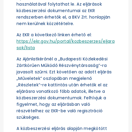
használatával folytathat le. Az eljárások
közbeszerzési dokumentumai az EKR
rendszerben érhetők el, a BKV Zrt. honlapján
nem kerülnek közzétételre.
Az EKR a következő linken érhető el:
https://ekr.gov.hu/portal/kozbeszerzes/eljara
sok/lista
Az Ajánlatkérőnél a „Budapesti Közlekedési
Zártkörűen Működő Részvénytársaság”-ra
javasolt szűrni. Ezt követően az adott eljárás
„Műveletek” oszlopában megjelenő
„Részletek”-re kattintás után érhetők el az
eljárásra vonatkozó főbb adatok, illetve a
közbeszerzési dokumentumok. Felhívjuk a
figyelmet, hogy az eljárásban való
részvételhez az EKR-be való regisztráció
szükséges.
A közbeszerzési eljárás alapján megkötött