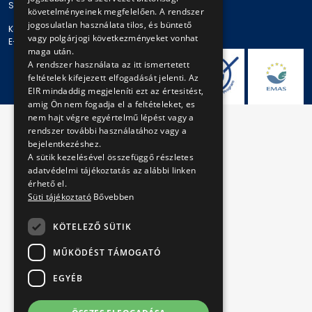
Székhely: 1980 Budapest, Akácfa u. 15.
követelményeinek megfelelően. A rendszer
jogosulatlan használata tilos, és büntető
Központi telefonszám: + 36 1 461-65-00
vagy polgárjogi következményeket vonhat
E-mail cím: bkv@bkv.hu
maga után.
A rendszer használata az itt ismertetett
feltételek kifejezett elfogadását jelenti. Az
EIR mindaddig megjeleníti ezt az értesitést,
amig Ön nem fogadja el a feltételeket, es
nem hajt végre egyértelmű lépést vagy a
rendszer további használatához vagy a
bejelentkezéshez.
A sütik kezelésével összefüggő részletes
adatvédelmi tájékoztatás az alábbi linken
érhető el.
Süti tájékoztató
Bővebben
KÖTELEZŐ SÜTIK
MŰKÖDÉST TÁMOGATÓ
EGYÉB