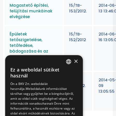
Magastető építési,
15/TB-
2014-06
felújítási munkáinak
153/2012.
13 13:46:
elvégzése
Épületek
15/TB-
2014-06
tetőszigetelése,
152/2012
16 13:05:
tetőfedése,
bádogozása és az
ehhez kapcsolódó
×
munkák elvégzése
Ez a weboldal sütiket
HUNGARIAN
használ
Építőmesteri,
15/TB-
2014-05
ENGLISH
Ön a BKV Zrt. weboldalát
szakipari,
151/2012.
09
használja.Weboldalunk információkat
épületgépész és
13:05:55
tárolhat vagy gyűjthet be a böngészőjéről,
épületvillamossági
amit az oldal sütik segítségével végez. Az
munkák elvégzése
információk vonatkozhatnak Önre mint
felhasználóra, a használt eszközre vagy az
oldal elvárt működésének biztosítására. Az