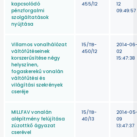
kapcsolódó
455/12
12
pénzforgalmi
09:49:57
szolgáltatások
nyújtása
Villamos vonalhálózat
15/TB-
2014-06
váltófűtéseinek
450/12
02
korszerűsítése négy
15:47:38
helyszínen,
fogaskerekű vonalán
váltófűtési és
világítási szekrények
cseréje
MILLFAV vonalán
15/TB-
2014-05
alépítmény felújítása
40/13
09
zúzottkő ágyazat
13:47:37
cserével