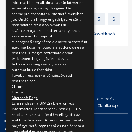
információ nem alkalmas az Ön közvetlen
azonosítására, de segítségével Ön
személyre szabottabb internetélményhez
Előző
1
2
3
4
5
6
jut. Ön dönti el, hogy engedélyezi-e sütik
használatát. Az alábbiakban Ön
kiválaszthatja azon sütiket, amelyeknek
7
8
9
10
11
Következő
kezeléséhez hozzájárul.
A böngészők egy része alapértelmezettként
automatikusan elfogadja a sütiket, de ez a
beállítás is megváltoztatható annak
érdekében, hogy a jövőre nézve a
felhasználó megakadályozza az
automatikus elfogadást.
További részletek a böngészők süti
beállításairól:
Chrome
© Copyright 2026 BKV Zrt.
Firefox
Microsoft Edge
Impresszum
Jogi nyilatkozat
Technikai információk
Ez a rendszer a BKV Zrt Elektronikus
Adatvédelmi politika és tájékoztatások
ÁSZF
Oldaltérkép
Információs Rendszerének része (EIR). A
rendszer használatával Ön elfogadja az
alábbi feltételeket: A rendszer használata
KAPCSOLAT
megfigyelhető, rögzithető es naplózható a
Levelezési cím: 1980 Budapest, Pf. 11.
jogszabályi es a szervezet biztonsági