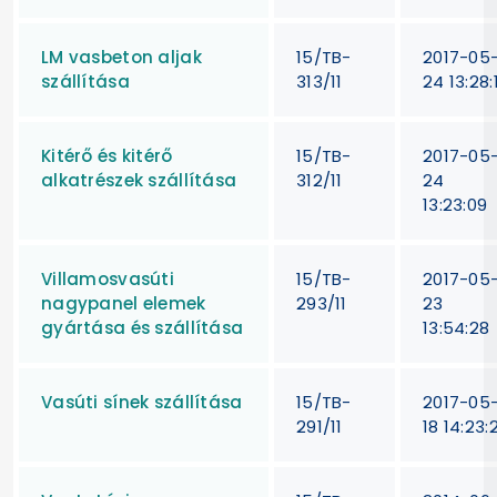
LM vasbeton aljak
15/TB-
2017-05
szállítása
313/11
24 13:28:
Kitérő és kitérő
15/TB-
2017-05
alkatrészek szállítása
312/11
24
13:23:09
Villamosvasúti
15/TB-
2017-05
nagypanel elemek
293/11
23
gyártása és szállítása
13:54:28
Vasúti sínek szállítása
15/TB-
2017-05
291/11
18 14:23: