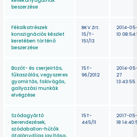
kellékanyagainak
beszerzése
Fékalkatrészek
BKV Zrt.
2014-05
konszignációs készlet
15/T-
10 08:54:
keretében történő
151/13
beszerzése
Bozót- és cserjeirtás,
15T-
2014-05
fűkaszálás, vegyszeres
96/2012
27
gyomirtás, fakivágás,
13:43:55
gallyazási munkák
elvégzése
Szódagyártó
15T-
2017-05
berendezések,
445/11
18 14:40:
szódaballon-hűtők
átalánydíjas javítása,