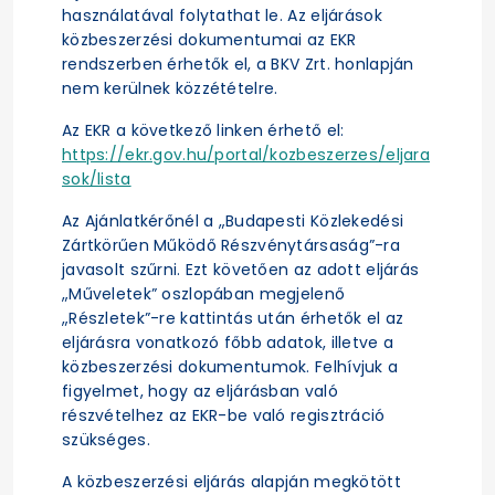
használatával folytathat le. Az eljárások
közbeszerzési dokumentumai az EKR
rendszerben érhetők el, a BKV Zrt. honlapján
nem kerülnek közzétételre.
Az EKR a következő linken érhető el:
https://ekr.gov.hu/portal/kozbeszerzes/eljara
sok/lista
Az Ajánlatkérőnél a „Budapesti Közlekedési
Zártkörűen Működő Részvénytársaság”-ra
javasolt szűrni. Ezt követően az adott eljárás
„Műveletek” oszlopában megjelenő
„Részletek”-re kattintás után érhetők el az
eljárásra vonatkozó főbb adatok, illetve a
közbeszerzési dokumentumok. Felhívjuk a
figyelmet, hogy az eljárásban való
részvételhez az EKR-be való regisztráció
szükséges.
A közbeszerzési eljárás alapján megkötött