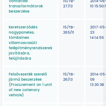
Vontatási
15/TB-
2014-06
transzformátorok
27/13
10 15:50:1
beszerzése
Keretszerződés
15/TB-
2017-05
nagypaneles,
265/11
23
tömbsínes
14:14:55
villamosvasúti
felépítményrendszerek
javítására,
felújítására
Felsővezeték szerelő
15/TB-
2014-05
jármű beszerzése
26/13
09
(Procurement on 1 unit
13:30:38
of new catenary
vehicle)