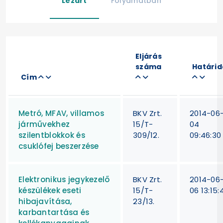
Lezárt
Folyamatban
Eljárás
száma
Határid
Cím
Metró, MFAV, villamos
BKV Zrt.
2014-06
járművekhez
15/T-
04
szilentblokkok és
309/12.
09:46:30
csuklófej beszerzése
Elektronikus jegykezelő
BKV Zrt.
2014-06
készülékek eseti
15/T-
06 13:15:
hibajavítása,
23/13.
karbantartása és