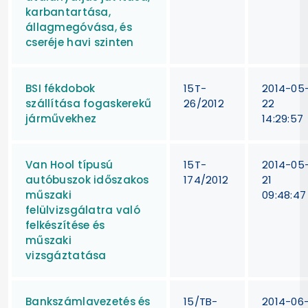
karbantartása,
állagmegóvása, és
cseréje havi szinten
BSI fékdobok
15T-
2014-05
szállítása fogaskerekű
26/2012
22
járművekhez
14:29:57
Van Hool típusú
15T-
2014-05
autóbuszok időszakos
174/2012
21
műszaki
09:48:47
felülvizsgálatra való
felkészítése és
műszaki
vizsgáztatása
Bankszámlavezetés és
15/TB-
2014-06