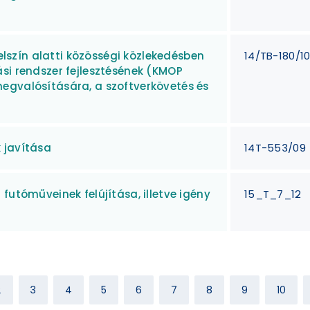
felszín alatti közösségi közlekedésben
14/TB-180/1
si rendszer fejlesztésének (KMOP
egvalósítására, a szoftverkövetés és
 javítása
14T-553/09
futóműveinek felújítása, illetve igény
15_T_7_12
2
3
4
5
6
7
8
9
10