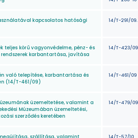
használatával kapcsolatos hatósági
14/T-291/09.
ek teljes körű vagyonvédelme, pénz- és
14/T-423/0
i rendszerek karbantartása, javítása
 való telepítése, karbantartása és
14/T-461/09
tén (14/T-461/09)
i Múzeumának üzemeltetése, valamint a
14/T-479/0
lekedési Múzeumában üzemeltetési,
kozási szerződés keretében
egújítása, szállítása, valamint
14/T-57/10