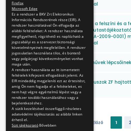
Firefox
fejlesztés biztosításával
Microsoft Edge
Ez a rendszer a BKV Zrt Elektronikus
Információs Rendszerének része (EIR). A
Vállalkozási szerződés a felszíni és a 
rendszer használatával Ön elfogadja az
forgalomirányítási és utastájékoztatá
alábbi feltételeket: A rendszer használata
azonosító: KMOP-2.3.1/A-2009-0001) m
megfigyelhető, rögzithető es naplózható a
jogszabályi es a szervezet biztonsági
fejlesztés biztosításával
követelményeinek megfelelően. A rendszer
jogosulatlan használata tilos, és büntető
vagy polgárjogi következményeket vonhat
TW 6000 villamos járművek lépcsőinek
maga után.
A rendszer használata az itt ismertetett
feltételek kifejezett elfogadását jelenti. Az
EIR mindaddig megjeleníti ezt az értesitést,
Van Hool típusú autóbuszok ZF hajtott 
amig Ön nem fogadja el a feltételeket, es
szerinti javítása
nem hajt végre egyértelmű lépést vagy a
rendszer további használatához vagy a
bejelentkezéshez.
A sütik kezelésével összefüggő részletes
adatvédelmi tájékoztatás az alábbi linken
érhető el.
Előző
1
Süti tájékoztató
Bővebben