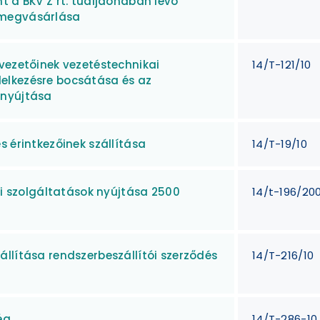
t a BKV Z rt. tualjdonában lévő
 megvásárlása
vezetőinek vezetéstechnikai
14/T-121/10
elkezésre bocsátása és az
 nyújtása
s érintkezőinek szállítása
14/T-19/10
si szolgáltatások nyújtása 2500
14/t-196/20
llítása rendszerbeszállítói szerződés
14/T-216/10
ég
14/T-286-10