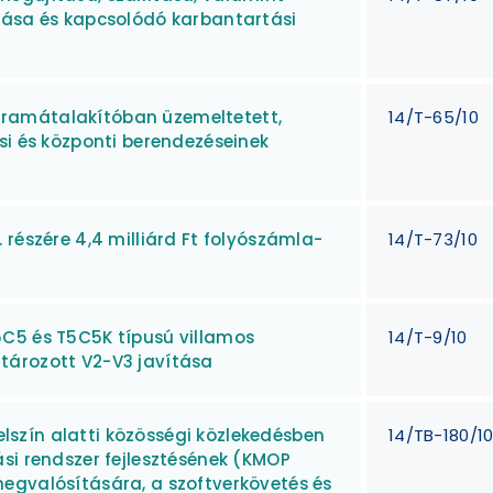
tása és kapcsolódó karbantartási
V áramátalakítóban üzemeltetett,
14/T-65/10
si és központi berendezéseinek
 részére 4,4 milliárd Ft folyószámla-
14/T-73/10
C5 és T5C5K típusú villamos
14/T-9/10
tározott V2-V3 javítása
felszín alatti közösségi közlekedésben
14/TB-180/1
si rendszer fejlesztésének (KMOP
egvalósítására, a szoftverkövetés és