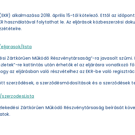
EKR) alkalmazása 2018. április 15-től kötelező. Ettől az időpon
EKR használatával folytathat le. Az eljárások közbeszerzési 
zzétételre.
eljarasok/lista
ési Zártkörűen Működő Részvénytársaság”-ra javasolt szűrni. 
etek”-re kattintás után érhetők el az eljárásra vonatkozó főb
ogy az eljárásban való részvételhez az EKR-be való regisztrác
ött szerződések, a szerződésmódosítások és a szerződések te
/szerzodesLista
zlekedési Zártkörűen Működő Részvénytársaság beírását köve
atok.