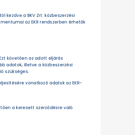
ttól kezdve a BKV Zrt. közbeszerzési
dokumentumai az EKR rendszerben érhetők
Ezt követően az adott eljárás
b adatok, illetve a közbeszerzési
ió szükséges.
ljesítésére vonatkozó adatok az EKR-
tően a keresett szerződésre való