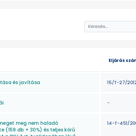
Eljárás sz
tása és javítása
15/T-27/201
ái
-
ztömeget meg nem haladó
14-T-451/20
e (159 db + 30%) és teljes körű