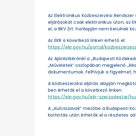
Az Elektronikus Közbeszerzési Rendszer (
eljárásokat csak elektronikus úton, az 
el, a BKV Zrt. honlapján nem kerülnek kö
Az EKR a következő linken érhető el:
https://ekr.gov.hu/portal/kozbeszerzes/
Az Ajánlatkérőnél a „Budapesti Közleked
„Műveletek” oszlopában megjelenő „Részl
dokumentumok. Felhívjuk a figyelmet, h
A közbeszerzési eljárás alapján megköt
ben érhetők el a következő linken:
https://ekr.gov.hu/ekr-szerzodestar/hu
A „
Kulcsszavak
” mezőbe a Budapesti Kö
kattintás után érhetők el a részletes ad