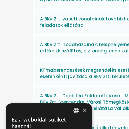
A BKV Zrt. vasúti vonalainak tovább 
feladatok ellátása
A BKV Zrt. irodaházainak, telephelyein
értékcikk szállítás, biztonságtechnika
Klímaberendezések megrendelés esetén
esetenkénti javítása a BKV Zrt. terüle
A BKV Zrt. Deák téri Földalatti Vasút
BKV Zrt. Szentendrei Városi Tömegköz
×
gondnoki tevékenység ellátása vállal
Ez a weboldal sütiket
HUNGARIAN
használ
O&K típusú mozgólépcső alkatrészek m