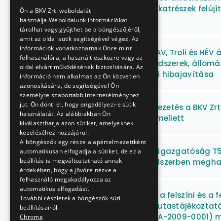
ENGLISH
egyéb mozgólépcső alkatrészek felújí
Ön a BKV Zrt. weboldalát
feladatok
használja.Weboldalunk információkat
tárolhat vagy gyűjthet be a böngészőjéről,
amit az oldal sütik segítségével végez. Az
információk vonatkozhatnak Önre mint
A BKV Zrt. Villamos, MFAV, Troli és HÉ
felhasználóra, a használt eszközre vagy az
energia távvezérlő rendszerek, állomá
oldal elvárt működésének biztosítására. Az
karbantartása és eseti hibajavítása
információ nem alkalmas az Ön közvetlen
azonosítására, de segítségével Ön
személyre szabottabb internetélményhez
jut. Ön dönti el, hogy engedélyezi-e sütik
Pénzforgalmi számlavezetés a BKV Zrt.
használatát. Az alábbiakban Ön
hitelkeret biztosítása mellett
kiválaszthatja azon sütiket, amelyeknek
kezeléséhez hozzájárul.
A böngészők egy része alapértelmezettként
BKV Zrt. Villamos Üzemigazgatóság T5
automatikusan elfogadja a sütiket, de ez a
beállítás is megváltoztatható annak
járműveinek ciklusrendszerben megha
érdekében, hogy a jövőre nézve a
felhasználó megakadályozza az
automatikus elfogadást.
Vállalkozási szerződés a felszíni és a 
További részletek a böngészők süti
forgalomirányítási és utastájékoztatá
beállításairól:
azonosító: KMOP-2.3.1/A-2009-0001) m
Chrome