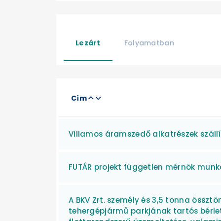
Lezárt
Folyamatban
Cím
Villamos áramszedő alkatrészek szállí
FUTÁR projekt független mérnök munk
A BKV Zrt. személy és 3,5 tonna öss
tehergépjármű parkjának tartós bérlet