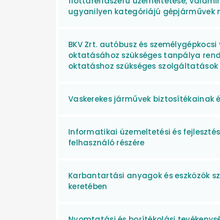
flottarendszerű üzemeltetése, valamin
ugyanilyen kategóriájú gépjárművek
BKV Zrt. autóbusz és személygépkocsi 
oktatásához szükséges tanpálya rend
oktatáshoz szükséges szolgáltatások
Vaskerekes járművek biztosítékainak é
Informatikai üzemeltetési és fejleszté
felhasználó részére
Karbantartási anyagok és eszközök szá
keretében
Nyomtatási és borítékolási tevékenys