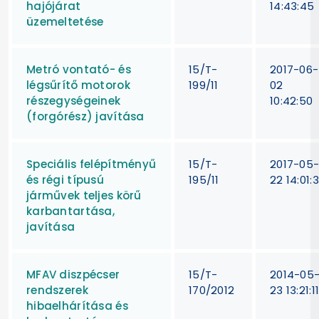
hajójárat
14:43:45
üzemeltetése
Metró vontató- és
15/T-
2017-06-
légsűrítő motorok
199/11
02
részegységeinek
10:42:50
(forgórész) javítása
Speciális felépítményű
15/T-
2017-05
és régi típusú
195/11
22 14:01:
járművek teljes körű
karbantartása,
javítása
MFAV diszpécser
15/T-
2014-05
rendszerek
170/2012
23 13:21:1
hibaelhárítása és