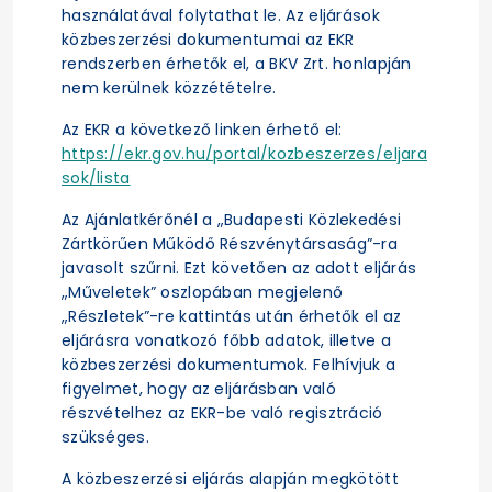
használatával folytathat le. Az eljárások
közbeszerzési dokumentumai az EKR
rendszerben érhetők el, a BKV Zrt. honlapján
nem kerülnek közzétételre.
Az EKR a következő linken érhető el:
https://ekr.gov.hu/portal/kozbeszerzes/eljara
sok/lista
Az Ajánlatkérőnél a „Budapesti Közlekedési
Zártkörűen Működő Részvénytársaság”-ra
javasolt szűrni. Ezt követően az adott eljárás
„Műveletek” oszlopában megjelenő
„Részletek”-re kattintás után érhetők el az
eljárásra vonatkozó főbb adatok, illetve a
közbeszerzési dokumentumok. Felhívjuk a
figyelmet, hogy az eljárásban való
részvételhez az EKR-be való regisztráció
szükséges.
A közbeszerzési eljárás alapján megkötött