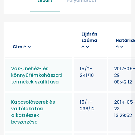
Lezárt
Folyamatban
Eljárás
száma
Határid
Cím
Vas-, nehéz- és
15/T-
2017-05
könnyűfémkohászati
241/10
29
termékek szállítása
08:42:12
Kapcsolószerek és
15/T-
2014-05
váltólakatosi
238/12
23
alkatrészek
13:29:52
beszerzése