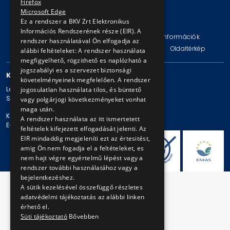
Firefox
Microsoft Edge
© Copyright 2026 BKV Zrt.
Ez a rendszer a BKV Zrt Elektronikus
Információs Rendszerének része (EIR). A
Impresszum
Jogi nyilatkozat
Technikai információk
rendszer használatával Ön elfogadja az
Adatvédelmi politika és tájékoztatások
ÁSZF
Oldaltérkép
alábbi feltételeket: A rendszer használata
megfigyelhető, rögzithető es naplózható a
jogszabályi es a szervezet biztonsági
KAPCSOLAT
követelményeinek megfelelően. A rendszer
Levelezési cím: 1980 Budapest, Pf. 11.
jogosulatlan használata tilos, és büntető
Székhely: 1980 Budapest, Akácfa u. 15.
vagy polgárjogi következményeket vonhat
maga után.
Központi telefonszám: + 36 1 461-65-00
A rendszer használata az itt ismertetett
E-mail cím: bkv@bkv.hu
feltételek kifejezett elfogadását jelenti. Az
EIR mindaddig megjeleníti ezt az értesitést,
amig Ön nem fogadja el a feltételeket, es
nem hajt végre egyértelmű lépést vagy a
rendszer további használatához vagy a
bejelentkezéshez.
A sütik kezelésével összefüggő részletes
adatvédelmi tájékoztatás az alábbi linken
érhető el.
Süti tájékoztató
Bővebben