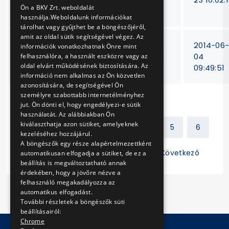
ENGLISH
Ön a BKV Zrt. weboldalát
szivattyúinak javítása
használja.Weboldalunk információkat
tárolhat vagy gyűjthet be a böngészőjéről,
amit az oldal sütik segítségével végez. Az
Különféle jármű tükrök
15/T-
2014-06
információk vonatkozhatnak Önre mint
és alkatrészeinek
15/2013
04
felhasználóra, a használt eszközre vagy az
oldal elvárt működésének biztosítására. Az
beszerzése
09:49:51
információ nem alkalmas az Ön közvetlen
azonosítására, de segítségével Ön
személyre szabottabb internetélményhez
jut. Ön dönti el, hogy engedélyezi-e sütik
használatát. Az alábbiakban Ön
kiválaszthatja azon sütiket, amelyeknek
Előző
1
2
3
4
5
6
kezeléséhez hozzájárul.
A böngészők egy része alapértelmezettként
7
8
9
10
11
Következő
automatikusan elfogadja a sütiket, de ez a
beállítás is megváltoztatható annak
érdekében, hogy a jövőre nézve a
felhasználó megakadályozza az
automatikus elfogadást.
További részletek a böngészők süti
beállításairól:
Chrome