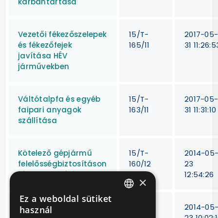
karbantartása
Vezetői fékezőszelepek
15/T-
2017-05
és fékezőfejek
165/11
31 11:26:5
javítása HÉV
járművekben
Váltótalpfa és egyéb
15/T-
2017-05
faipari anyagok
163/11
31 11:31:10
szállítása
Kötelező gépjármű
15/T-
2014-05
felelősségbiztosításon
160/12
23
kívüli biztosítások
12:54:26
×
Ez a weboldal sütiket
HUNGARIAN
Autóbuszok szervo-és
15/T-
2014-05
használ
motorolaj-
156/12
23 10:02: