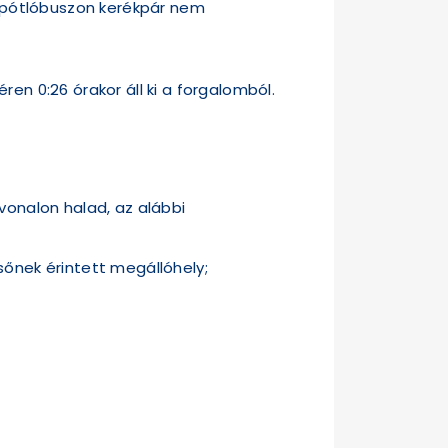
os pótlóbuszon kerékpár nem
en 0:26 órakor áll ki a forgalomból.
onalon halad, az alábbi
sőnek érintett megállóhely;