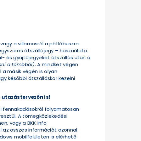
vagy a villamosról a pótlóbuszra
 egyszeres átszállójegy – használata
al- és gyűjtőjegyeket átszállás után a
épni a tömbből)
. A mindkét végén
l a másik végén is olyan
gy későbbi átszálláskor kezelni
 utazástervezőn is!
úti fennakadásokról folyamatosan
eresztül. A tömegközlekedési
en, vagy a BKK Info
ól az összes információt azonnal
dows mobilfelületen is elérhető