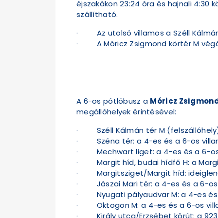
éjszakákon 23:24 óra és hajnali 4:30 
szállítható.
· Az utolsó villamos a Széll Kálmán 
· A Móricz Zsigmond körtér M végállom
A 6-os pótlóbusz a
Móricz Zsigmond 
megállóhelyek érintésével:
· Széll Kálmán tér M (felszállóhely)
· Széna tér: a 4-es és a 6-os villa
· Mechwart liget: a 4-es és a 6-os 
· Margit híd, budai hídfő H: a Margit
· Margitsziget/Margit híd: ideiglene
· Jászai Mari tér: a 4-es és a 6-os 
· Nyugati pályaudvar M: a 4-es és a
· Oktogon M: a 4-es és a 6-os vill
· Király utca/Erzsébet körút: a 923