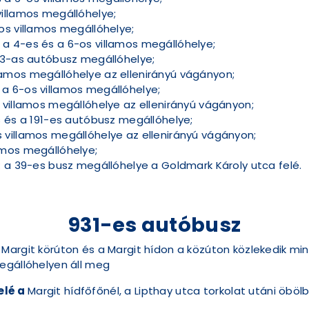
illamos megállóhelye;
os villamos megállóhelye;
 4-es és a 6-os villamos megállóhelye;
23-as autóbusz megállóhelye;
mos megállóhelye az ellenirányú vágányon;
 6-os villamos megállóhelye;
villamos megállóhelye az ellenirányú vágányon;
 és a 191-es autóbusz megállóhelye;
villamos megállóhelye az ellenirányú vágányon;
mos megállóhelye;
 a 39-es busz megállóhelye a Goldmark Károly utca felé.
931-es autóbusz
argit körúton és a Margit hídon a közúton közlekedik mind
egállóhelyen áll meg
elé a
Margit hídfőfőnél, a Lipthay utca torkolat utáni öböl