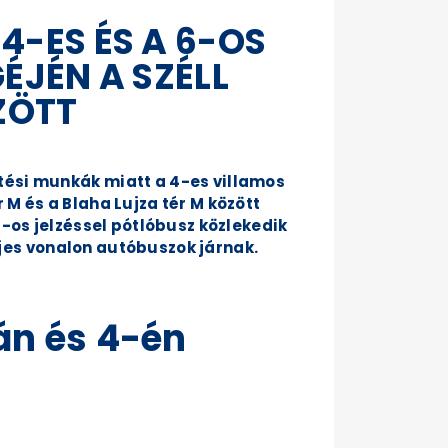
-ES ÉS A 6-OS
ÉJÉN A SZÉLL
ZÖTT
tési munkák miatt a 4-es villamos
M és a Blaha Lujza tér M között
6-os jelzéssel pótlóbusz közlekedik
eljes vonalon autóbuszok járnak.
án és 4-én