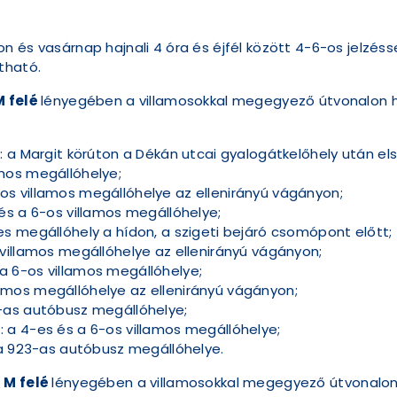
 és vasárnap hajnali 4 óra és éjfél között 4-6-os jelzésse
tható.
M felé
lényegében a villamosokkal megegyező útvonalon h
 a Margit körúton a Dékán utcai gyalogátkelőhely után els
mos megállóhelye;
s villamos megállóhelye az ellenirányú vágányon;
és a 6-os villamos megállóhelye;
s megállóhely a hídon, a szigeti bejáró csomópont előtt;
villamos megállóhelye az ellenirányú vágányon;
 6-os villamos megállóhelye;
mos megállóhelye az ellenirányú vágányon;
-as autóbusz megállóhelye;
 a 4-es és a 6-os villamos megállóhelye;
 a 923-as autóbusz megállóhelye.
 M felé
lényegében a villamosokkal megegyező útvonalon 