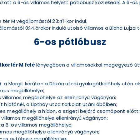
között a 6-os villamos helyett pótlóbusz közlekedik. A 6-
tér M végállomástól 23:41-kor indul.
ástól 0:14 órakor induló utolsó villamos a Blaha Lujza tér
6-os pótlóbusz
körtér M felé
lényegében a villamosokkal megegyező útv
: a Margit körúton a Dékán utcai gyalogátkelőhely után el
mos megállóhelye;
villamos megállóhelye az ellenirányú vágányon;
 hídfőnél, a Lipthay utca torkolat utáni öbölben;
s megállóhely a hídon, a szigeti bejáró csomópont előtt;
villamos megállóhelye ellenirányú vágányon;
 6-os villamos megállóhelye;
amos megállóhelye ellenirányú vágányon;
-as autóbusz megállóhelye;