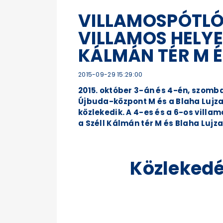
VILLAMOSPÓTLÓ 
VILLAMOS HELYE
KÁLMÁN TÉR M É
2015-09-29 15:29:00
2015. október 3-án és 4-én, szomb
Újbuda-központ M és a Blaha Lujza 
közlekedik. A 4-es és a 6-os villa
a Széll Kálmán tér M és Blaha Lujza
Közlekedé