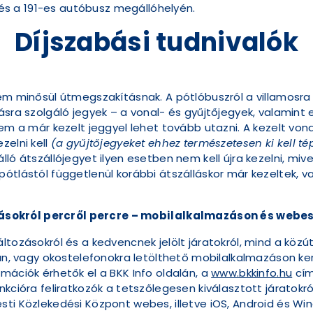
és a 191-es autóbusz megállóhelyén.
Díjszabási tudnivalók
em minősül útmegszakításnak. A pótlóbuszról a villamosra 
ásra szolgáló jegyek – a vonal- és gyűjtőjegyek, valamint
nem a már kezelt jeggyel lehet tovább utazni. A kezelt von
zelni kell
(a gyűjtőjegyeket ehhez természetesen ki kell t
ló átszállójegyet ilyen esetben nem kell újra kezelni, mive
ótlástól függetlenül korábbi átszálláskor már kezeltek, va
ásokról percről percre – mobilalkalmazáson és webes
ltozásokról és a kedvencnek jelölt járatokról, mind a köz
pján, vagy okostelefonokra letölthető mobilalkalmazáson k
mációk érhetők el a BKK Info oldalán, a
www.bkkinfo.hu
cím
nkcióra feliratkozók a tetszőlegesen kiválasztott járatokr
ti Közlekedési Központ webes, illetve iOS, Android és Win