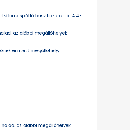
l villamospótló busz közlekedik. A 4-
alad, az alábbi megállóhelyek
őnek érintett megállóhely;
halad, az alábbi megállóhelyek