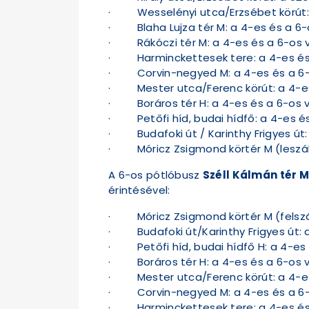
· Wesselényi utca/Erzsébet körút: a
· Blaha Lujza tér M: a 4-es és a 6-
· Rákóczi tér M: a 4-es és a 6-os v
· Harminckettesek tere: a 4-es és 
· Corvin-negyed M: a 4-es és a 6-o
· Mester utca/Ferenc körút: a 4-es 
· Boráros tér H: a 4-es és a 6-os v
· Petőfi híd, budai hídfő: a 4-es és
· Budafoki út / Karinthy Frigyes út:
· Móricz Zsigmond körtér M (leszálló
A 6-os pótlóbusz
Széll Kálmán tér M
érintésével:
· Móricz Zsigmond körtér M (felszáll
· Budafoki út/Karinthy Frigyes út: 
· Petőfi híd, budai hídfő H: a 4-es 
· Boráros tér H: a 4-es és a 6-os v
· Mester utca/Ferenc körút: a 4-es 
· Corvin-negyed M: a 4-es és a 6-o
· Harminckettesek tere: a 4-es és 