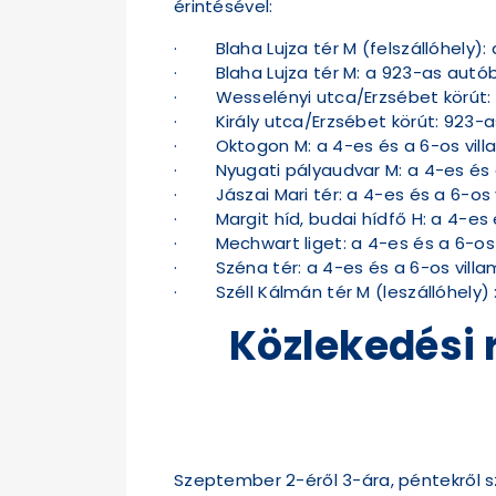
érintésével:
· Blaha Lujza tér M (felszállóhely): 
· Blaha Lujza tér M: a 923-as autób
· Wesselényi utca/Erzsébet körút: a
· Király utca/Erzsébet körút: 923-a
· Oktogon M: a 4-es és a 6-os villa
· Nyugati pályaudvar M: a 4-es és a
· Jászai Mari tér: a 4-es és a 6-os 
· Margit híd, budai hídfő H: a 4-es 
· Mechwart liget: a 4-es és a 6-os 
· Széna tér: a 4-es és a 6-os villa
· Széll Kálmán tér M (leszállóhely) 
Közlekedési 
Szeptember 2-éről 3-ára, péntekről s