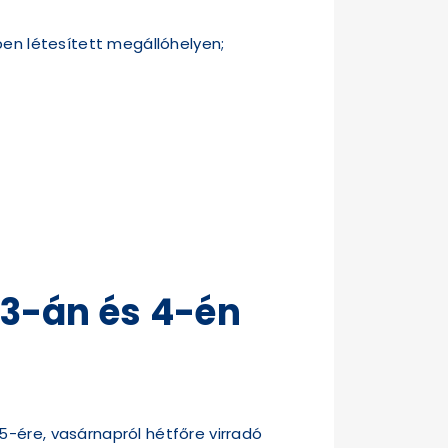
ben létesített megállóhelyen;
 3-án és 4-én
5-ére, vasárnapról hétfőre virradó