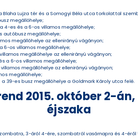
a Blaha Lujza tér és a Somogyi Béla utca torkolattal szem
usz megállóhelye;
 4-es és a 6-os villamos megállóhelye;
s autóbusz megállóhelye;
mos megállóhelye az ellenirányú vágányon;
 6-os villamos megállóhelye;
villamos megállóhelye az ellenirányú vágányon;
és a 6-os villamos megállóhelye;
villamos megállóhelye az ellenirányú vágányon;
mos megállóhelye;
: a 39-es busz megállóhelye a Goldmark Károly utca felé.
rend
2015. október 2-án,
éjszaka
zombatra, 3-áról 4-ére, szombatról vasárnapra és 4-éről 