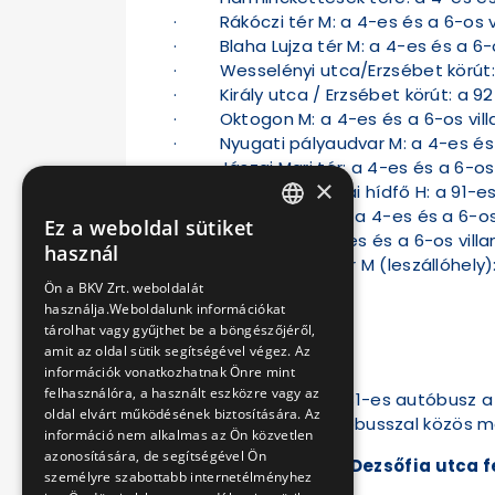
· Rákóczi tér M: a 4-es és a 6-os v
· Blaha Lujza tér M: a 4-es és a 6-
· Wesselényi utca/Erzsébet körút: a
· Király utca / Erzsébet körút: a 9
· Oktogon M: a 4-es és a 6-os villa
· Nyugati pályaudvar M: a 4-es és a
· Jászai Mari tér: a 4-es és a 6-os 
×
· Margit híd, budai hídfő H: a 91-es
· Mechwart liget: a 4-es és a 6-os 
Ez a weboldal sütiket
HUNGARIAN
· Széna tér: a 4-es és a 6-os villa
használ
· Széll Kálmán tér M (leszállóhely):
ENGLISH
Ön a BKV Zrt. weboldalát
használja.Weboldalunk információkat
tárolhat vagy gyűjthet be a böngészőjéről,
amit az oldal sütik segítségével végez. Az
információk vonatkozhatnak Önre mint
felhasználóra, a használt eszközre vagy az
A három éjszaka a 931-es autóbusz a M
oldal elvárt működésének biztosítására. Az
hídfőnél a 6-os pótlóbusszal közös m
információ nem alkalmas az Ön közvetlen
azonosítására, de segítségével Ön
·
az Árpádföld, Dezsőfia utca f
személyre szabottabb internetélményhez