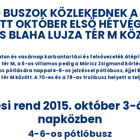
BUSZOK KÖZLEKEDNEK A 4
TT OKTÓBER ELSŐ HÉTVÉG
S BLAHA LUJZA TÉR M KÖ
aton és vasárnap karbantartási és felsővezeték átépí
tér M, a 6-os villamos pedig a Móricz Zsigmond körtér 
mos pótlására nappal4-6-os jelzéssel pótlóbusz, éjjel 
 tér M között. A 70-es és a 78-as trolibusz helyett a t
si rend 2015. október 3-
napközben
4-6-os pótlóbusz