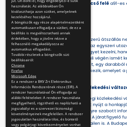
jut. Ön dönti el, hogy engedélyezi-e sütik
·
a
Vereckei lépcső felé
a91-es 
használatát. Az alábbiakban Ön
kiválaszthatja azon sütiket, amelyeknek
kezeléséhez hozzájárul.
A böngészők egy része alapértelmezettként
automatikusan elfogadja a sütiket, de ez a
beállítás is megváltoztatható annak
érdekében, hogy a jövőre nézve a
A pótlás miatti kényszerű átszállás n
felhasználó megakadályozza az
történő átszállásnál az egyszeri utaz
automatikus elfogadást.
esetén nem kell új jegyet kezelni, ha
További részletek a böngészők süti
jegy számkocka nélküli végén ismét ke
beállításairól:
számkockával ellátott, egy darabból ál
Chrome
számkockával rendelkezik, amelyet a p
Firefox
Microsoft Edge
fognak.
Ez a rendszer a BKV Zrt Elektronikus
Információs Rendszerének része (EIR). A
Közlekedési változ
rendszer használatával Ön elfogadja az
alábbi feltételeket: A rendszer használata
A BKK mind a közösségi közlekedési vá
megfigyelhető, rögzithető es naplózható a
frissülő információkat nyújt a honla
jogszabályi es a szervezet biztonsági
változásokról személyre szabott infor
követelményeinek megfelelően. A rendszer
mobilalkalmazásban. A járatfigyelő fu
jogosulatlan használata tilos, és büntető
megkapják akár e-mailen is. A Budapes
vagy polgárjogi következményeket vonhat