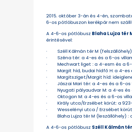
2015. október 3-án és 4-én, szombaton
6-os pótlóbuszon kerékpár nem szállí
A 4-6-os pótlóbusz
Blaha Lujza tér 
érintésével:
· Széll Kálmán tér M (felszállóhely):
· Széna tér: a 4-es és a 6-os villa
· Mechwart liget : a 4-esm és a 6-o
· Margit híd, budai hídfő H: a 4-es 
· Margitsziget/Margit híd: ideiglene
· Jászai Mari tér: a 4-es és a 6-os 
· Nyugati pályaudvar M: a 4-es és a
· Oktogon M: a 4-es és a 6-os villa
· Király utca/Erzsébet körút: a 923
· Wesselényi utca / Erzsébet körút:
· Blaha Lujza tér M (leszállóhely) :
A 4-6-os pótlóbusz
Széll Kálmán tér