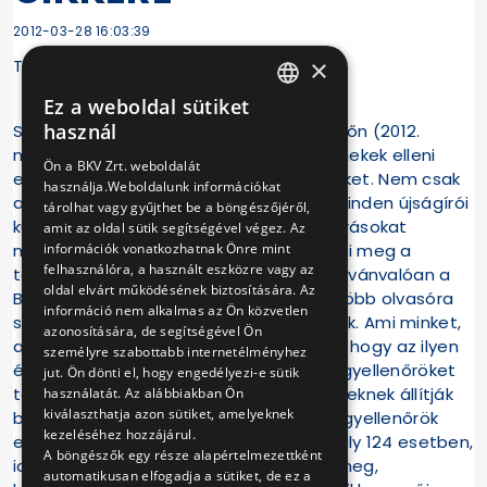
2012-03-28 16:03:39
×
Tisztelt Főszerkesztő Asszony!
Ez a weboldal sütiket
HUNGARIAN
használ
Sajnálattal olvastuk a Harmoneten hétfőn (2012.
ENGLISH
március 26.) megjelent, "A nők és gyermekek elleni
Ön a BKV Zrt. weboldalát
erőszak úttörői: BKV ellenőrök!" című cikket. Nem csak
használja.Weboldalunk információkat
azért keseredtünk el, mert a cikk írója minden újságírói
tárolhat vagy gyűjthet be a böngészőjéről,
kutatómunkát nélkülözve, homályos forrásokat
amit az oldal sütik segítségével végez. Az
megjelölve, hatásvadász módon közelíti meg a
információk vonatkozhatnak Önre mint
felhasználóra, a használt eszközre vagy az
témát; még csak nem is azért, mert nyilvánvalóan a
oldal elvárt működésének biztosítására. Az
BKV nevének kiemelésével igyekeznek több olvasóra
információ nem alkalmas az Ön közvetlen
szert tenni - ezt a jelenséget jól ismerjük. Ami minket,
azonosítására, de segítségével Ön
a BKV Zrt. dolgozóit igazán zavar, az az, hogy az ilyen
személyre szabottabb internetélményhez
és hasonló megjelenések, amelyek a jegyellenőröket
jut. Ön dönti el, hogy engedélyezi-e sütik
törvényt nem tisztelő, erőszakos egyéneknek állítják
használatát. Az alábbiakban Ön
kiválaszthatja azon sütiket, amelyeknek
be, sajnos jelentősen megnövelték a jegyellenőrök
kezeléséhez hozzájárul.
ellen elkövetett bántalmazásokat: tavaly 124 esetben,
A böngészők egy része alapértelmezettként
idén ez idáig 21 alkalommal támadtak meg,
automatikusan elfogadja a sütiket, de ez a