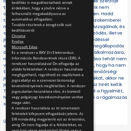
bántalmaztak fizikailag jegyellenőrt. A cikk szerzője
beállítás is megváltoztatható annak
tapasztalatként állítja, hogy Társaságunk nem
érdekében, hogy a jövőre nézve a
alkalmaz retorziót a dolgozókkal szemben. Hadd
felhasználó megakadályozza az
automatikus elfogadást.
tájékoztassuk, hogy a BKV Zrt. illetékes szakemberei
További részletek a böngészők süti
minden egyes panaszt és bejelentést kivizsgálnak, és
beállításairól:
a Munka Törvénykönyve, a Kollektív Szerződés, illetve
Chrome
jelenleg az úgynevezett Kollektív Szerződéssel
Firefox
egyenértékű átmeneti foglalkoztatási megállapodás
Microsoft Edge
által meghatározott szankciók kerülnek alkalmazásra,
Ez a rendszer a BKV Zrt Elektronikus
minden indokolt esetben. Kollégája állítása tehát nem
Információs Rendszerének része (EIR). A
rendszer használatával Ön elfogadja az
valós. Nyomatékosan megkérjük Önöket, hogy ha nem
alábbi feltételeket: A rendszer használata
tudják konkrét tényekkel, tanúkkal vagy rendőrségi
megfigyelhető, rögzithető es naplózható a
jegyzőkönyvekkel alátámasztani állításaikat, akkor ne
jogszabályi es a szervezet biztonsági
jelentessék meg azokat, mert ezzel rossz hírét keltik
követelményeinek megfelelően. A rendszer
Társaságunk dolgozóinak. Hadd hívjuk fel a figyelmét,
jogosulatlan használata tilos, és büntető
hogy a szólás szabadsága nem egyenlő a rágalmazás
vagy polgárjogi következményeket vonhat
maga után.
szabadságával.
A rendszer használata az itt ismertetett
feltételek kifejezett elfogadását jelenti. Az
EIR mindaddig megjeleníti ezt az értesitést,
Üdvözlettel:BKV Zrt.
amig Ön nem fogadja el a feltételeket, es
nem hajt végre egyértelmű lépést vagy a