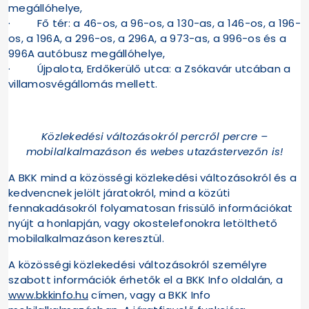
megállóhelye,
· Fő tér: a 46-os, a 96-os, a 130-as, a 146-os, a 196-
os, a 196A, a 296-os, a 296A, a 973-as, a 996-os és a
996A autóbusz megállóhelye,
· Újpalota, Erdőkerülő utca: a Zsókavár utcában a
villamosvégállomás mellett.
Közlekedési változásokról percről percre –
mobilalkalmazáson és webes utazástervezőn is!
A BKK mind a közösségi közlekedési változásokról és a
kedvencnek jelölt járatokról, mind a közúti
fennakadásokról folyamatosan frissülő információkat
nyújt a honlapján, vagy okostelefonokra letölthető
mobilalkalmazáson keresztül.
A közösségi közlekedési változásokról személyre
szabott információk érhetők el a BKK Info oldalán, a
www.bkkinfo.hu
címen, vagy a BKK Info