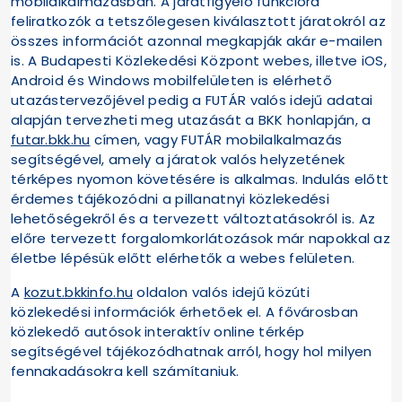
mobilalkalmazásban. A járatfigyelő funkcióra
feliratkozók a tetszőlegesen kiválasztott járatokról az
összes információt azonnal megkapják akár e-mailen
is. A Budapesti Közlekedési Központ webes, illetve iOS,
Android és Windows mobilfelületen is elérhető
utazástervezőjével pedig a FUTÁR valós idejű adatai
alapján tervezheti meg utazását a BKK honlapján, a
futar.bkk.hu
címen, vagy FUTÁR mobilalkalmazás
segítségével, amely a járatok valós helyzetének
térképes nyomon követésére is alkalmas. Indulás előtt
érdemes tájékozódni a pillanatnyi közlekedési
lehetőségekről és a tervezett változtatásokról is. Az
előre tervezett forgalomkorlátozások már napokkal az
életbe lépésük előtt elérhetők a webes felületen.
A
kozut.bkkinfo.hu
oldalon valós idejű közúti
közlekedési információk érhetőek el. A fővárosban
közlekedő autósok interaktív online térkép
segítségével tájékozódhatnak arról, hogy hol milyen
fennakadásokra kell számítaniuk.