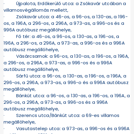
· Újpalota, Erdőkerülő utca: a Zsókavár utcában a
villamosvégállomás mellett,
· Zsókavár utca: a 46-os, a 96-os, a 130-as, a 196-
os, a 196A, a 296-os, a 296A, a 973-as, a 996-os és a
996A autóbusz megállóhelye,
· Fő tér: a 46-os, a 96-os, a 130-as, a 196-os, a
196A, a 296-os, a 296A, a 973-as, a 996-os és a 996A
autóbusz megállóhelye,
· Vásárcsarnok: a 96-os, a 130-as, a 196-os, a 196A,
a 296-os, a 296A, a 973-as, a 996-os és a 996A
autóbusz megállóhelye,
· Sárfű utca: a 96-os, a 130-as, a 196-os, a 196A, a
296-os, a 296A, a 973-as, a 996-o és a 996A autóbusz
megállóhelye,
· Bánkút utca: a 96-os, a 130-as, a 196-os, a 196A, a
296-os, a 296A, a 973-as, a 996-os és a 996A
autóbusz megállóhelye,
· Szerencs utca/Bánkút utca: a 69-es villamos
megállóhelye,
· Vasutastelep utca: a 973-as, a 996-os és a 996A