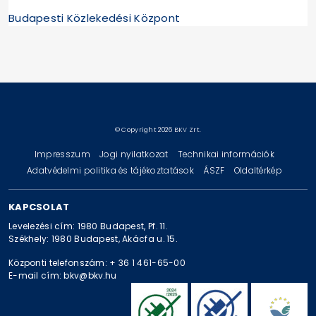
Budapesti Közlekedési Központ
© Copyright 2026 BKV Zrt.
Impresszum
Jogi nyilatkozat
Technikai információk
Adatvédelmi politika és tájékoztatások
ÁSZF
Oldaltérkép
KAPCSOLAT
Levelezési cím: 1980 Budapest, Pf. 11.
Székhely: 1980 Budapest, Akácfa u. 15.
Központi telefonszám: + 36 1 461-65-00
E-mail cím: bkv@bkv.hu