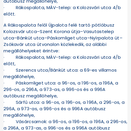
autóbusz megállóhelye,
· Rákospalota, MÁV-telep: a Kolozsvári utca 4/b
előtt.
A Rákospalota felől Újpalota felé tartó pótlóbusz
Kolozsvár utca–Szent Korona útja–Vasutastelep
utca–Bánkút utca–Páskomliget utca–Nyírpalota út–
Zsókavár utca útvonalon közlekedik, az alábbi
megállóhelyeket érintve:
· Rákospalota, MÁV-telep: a Kolozsvári utca 4/b
előtt,
· Szerencs utca/Bánkút utca: a 69-es villamos
megállóhelye,
· Páskomliget utca: a 96-os, a 196-os, a 196A, a
296-os, a 296A, a 973-as, a 996-os és a 996A
autóbusz megállóhelye,
· Sárfű utca: a 96-os, a 196-os, a 196A, a 296-os, a
296A, a 973-as, a 996-os és a 996A autóbusz
megállóhelye,
· Vásárcsarnok: a 96-os, a 196-os, a 196A, a 296-os,
a 296A, a 973-as, a 996-os és a 996A autóbusz