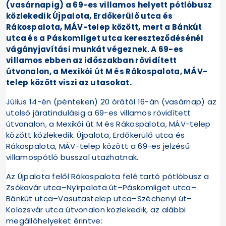
(vasárnapig) a 69-es villamos helyett pótlóbusz
közlekedik Újpalota, Erdőkerülő utca és
Rákospalota, MÁV-telep között, mert a Bánkút
utca és a Páskomliget utca kereszteződésénél
vágányjavítási munkát végeznek. A 69-es
villamos ebben az időszakban rövidített
útvonalon, a Mexikói út M és Rákospalota, MÁV-
telep között viszi az utasokat.
Július 14-én (pénteken) 20 órától 16-án (vasárnap) az
utolsó járatindulásig a 69-es villamos rövidített
útvonalon, a Mexikói út M és Rákospalota, MÁV-telep
között közlekedik. Újpalota, Erdőkerülő utca és
Rákospalota, MÁV-telep között a 69-es jelzésű
villamospótló busszal utazhatnak.
Az Újpalota felől Rákospalota felé tartó pótlóbusz a
Zsókavár utca–Nyírpalota út–Páskomliget utca–
Bánkút utca–Vasutastelep utca–Széchenyi út–
Kolozsvár utca útvonalon közlekedik, az alábbi
megállóhelyeket érintve: