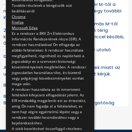
· 240E busz: a Móricz Zsigmond körtér M-től a
További részletek a böngészők süti
menetrendben feltüntetetthez képest egy további
beállításairól:
Chrome
indulást biztosítunk, 23:54-kor,
Firefox
· 250-es busz: a Kelenföld vasútállomás M-től
Microsoft Edge
23:58-kor induló (és csak a Savoyai Jenő térig
Ez a rendszer a BKV Zrt Elektronikus
közlekedő) busz ezen a két napon 10 perccel később,
Információs Rendszerének része (EIR). A
0:08-kor indul,
rendszer használatával Ön elfogadja az
· 272-es busz: a Móricz Zsigmond az utolsó
alábbi feltételeket: A rendszer használata
buszjárat 23:53 helyett 23:55-kor indul.
megfigyelhető, rögzithető es naplózható a
jogszabályi es a szervezet biztonsági
A metrópótlás okozta kényelmetlenségek miatt az
követelményeinek megfelelően. A rendszer
jogosulatlan használata tilos, és büntető
utazóközönség megértését és türelmét kérjük.
vagy polgárjogi következményeket vonhat
maga után.
Budapest, 2015. március 24.
A rendszer használata az itt ismertetett
feltételek kifejezett elfogadását jelenti. Az
Budapesti Közlekedési Központ
EIR mindaddig megjeleníti ezt az értesitést,
BKV Zrt. / BKV Zrt. DBR Metró Projekt Igazgatóság
amig Ön nem fogadja el a feltételeket, es
nem hajt végre egyértelmű lépést vagy a
rendszer további használatához vagy a
bejelentkezéshez.
A sütik kezelésével összefüggő részletes