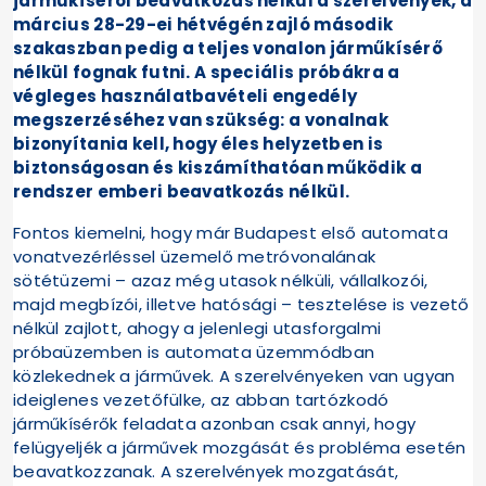
járműkísérői beavatkozás nélkül a szerelvények, a
március 28-29-ei hétvégén zajló második
szakaszban pedig a teljes vonalon járműkísérő
nélkül fognak futni. A speciális próbákra a
végleges használatbavételi engedély
megszerzéséhez van szükség: a vonalnak
bizonyítania kell, hogy éles helyzetben is
biztonságosan és kiszámíthatóan működik a
rendszer emberi beavatkozás nélkül.
Fontos kiemelni, hogy már Budapest első automata
vonatvezérléssel üzemelő metróvonalának
sötétüzemi – azaz még utasok nélküli, vállalkozói,
majd megbízói, illetve hatósági – tesztelése is vezető
nélkül zajlott, ahogy a jelenlegi utasforgalmi
próbaüzemben is automata üzemmódban
közlekednek a járművek. A szerelvényeken van ugyan
ideiglenes vezetőfülke, az abban tartózkodó
járműkísérők feladata azonban csak annyi, hogy
felügyeljék a járművek mozgását és probléma esetén
beavatkozzanak. A szerelvények mozgatását,