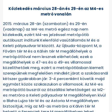
Közlekedés március 28-án és 29-én az M4-es
metró vonalán
2015. március 28-án (szombaton) és 29-én
(vasárnap) az M4-es metró egész nap nem
közlekedik, ezért M4-es jelzéssel metrópótló
autóbuszt indítunk Kelenföld vasútállomás M és a
Keleti pályaudvar M között. Az Újbuda-központ M, a
Fővám tér M és a Kálvin tér M megállóhelyek a
metrópótlóval nem lesznek elérhetőek; ezek a
megállóhelyek a 47-es és a 49-es villamossal
közelíthetőek meg, ezért a metrópótlásban kiemelt
szerepüknek megfelelően mindkét járat a szokásosnál
kétszer gyakrabban jár: 3-4 percenként követik majd
egymást közös szakaszukon a villamosok. Az M4-es
metrópótló buszról az átszállási lehetőséget az M2-
es metróra a Keleti pályaudvar M megállóhelyen kívül
a Blaha Lujza tér M és az Astoria M megállóhelyen
biztosítjuk, míg az M3-as metróra a Kálvin tér M
helyett a Ferenciek tere M megállóhelyen lehet