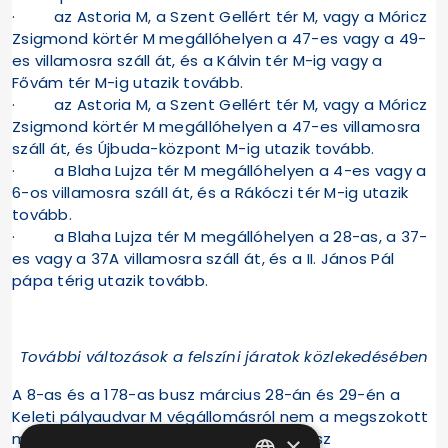
· az Astoria M, a Szent Gellért tér M, vagy a Móricz
Zsigmond körtér M megállóhelyen a 47-es vagy a 49-
es villamosra száll át, és a Kálvin tér M-ig vagy a
Fővám tér M-ig utazik tovább.
· az Astoria M, a Szent Gellért tér M, vagy a Móricz
Zsigmond körtér M megállóhelyen a 47-es villamosra
száll át, és Újbuda-központ M-ig utazik tovább.
· a Blaha Lujza tér M megállóhelyen a 4-es vagy a
6-os villamosra száll át, és a Rákóczi tér M-ig utazik
tovább.
· a Blaha Lujza tér M megállóhelyen a 28-as, a 37-
es vagy a 37A villamosra száll át, és a II. János Pál
pápa térig utazik tovább.
További változások a felszíni járatok közlekedésében
A 8-as és a 178-as busz március 28-án és 29-én a
Keleti pályaudvar M végállomásról nem a megszokott
megállóhelyéről, hanem a 79-es trolibusz
×