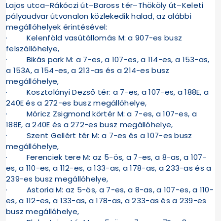
Lajos utca–Rákóczi út–Baross tér–Thököly út–Keleti
pályaudvar útvonalon közlekedik halad, az alábbi
megállóhelyek érintésével:
· Kelenföld vasútállomás M: a 907-es busz
felszállóhelye,
· Bikás park M: a 7-es, a 107-es, a 114-es, a 153-as,
a 153A, a 154-es, a 213-as és a 214-es busz
megállóhelye,
· Kosztolányi Dezső tér: a 7-es, a 107-es, a 188E, a
240E és a 272-es busz megállóhelye,
· Móricz Zsigmond körtér M: a 7-es, a 107-es, a
188E, a 240E és a 272-es busz megállóhelye,
· Szent Gellért tér M: a 7-es és a 107-es busz
megállóhelye,
· Ferenciek tere M: az 5-ös, a 7-es, a 8-as, a 107-
es, a 110-es, a 112-es, a 133-as, a 178-as, a 233-as és a
239-es busz megállóhelye,
· Astoria M: az 5-ös, a 7-es, a 8-as, a 107-es, a 110-
es, a 112-es, a 133-as, a 178-as, a 233-as és a 239-es
busz megállóhelye,