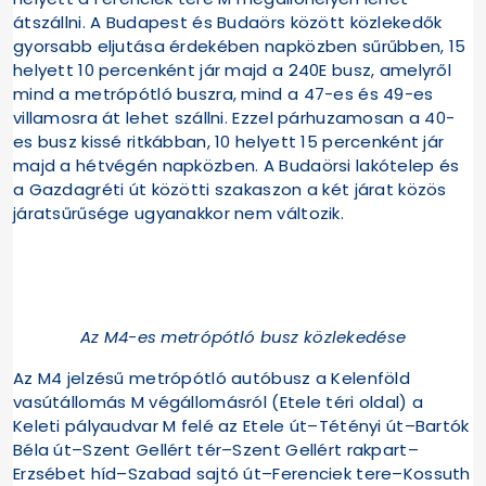
átszállni. A Budapest és Budaörs között közlekedők
gyorsabb eljutása érdekében napközben sűrűbben, 15
helyett 10 percenként jár majd a 240E busz, amelyről
mind a metrópótló buszra, mind a 47-es és 49-es
villamosra át lehet szállni. Ezzel párhuzamosan a 40-
es busz kissé ritkábban, 10 helyett 15 percenként jár
majd a hétvégén napközben. A Budaörsi lakótelep és
a Gazdagréti út közötti szakaszon a két járat közös
járatsűrűsége ugyanakkor nem változik.
Az M4-es metrópótló busz közlekedése
Az M4 jelzésű metrópótló autóbusz a Kelenföld
vasútállomás M végállomásról (Etele téri oldal) a
Keleti pályaudvar M felé az Etele út–Tétényi út–Bartók
Béla út–Szent Gellért tér–Szent Gellért rakpart–
Erzsébet híd–Szabad sajtó út–Ferenciek tere–Kossuth