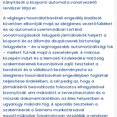
irányítását a központi automata vonatvezérlő
rendszer látja el.
A végleges használatbavételi engedély kiadását
követően elbontják majd az ideiglenes vezetőfülkéket
és az automata üzemmódban történő
vonatmozgásokat felügyelő járműkísérők helyett a
központi és az állomási diszpécserek biztonsági
felügyelete – és a legmagasabb automatizáltsági fok
– mellett futnak majd a szerelvények. A március
közepén indult és a Nemzeti Közlekedési Hatóság
szakembereinek bevonásával zajló teszteket a
beruházó és a vállalkozó kezdeményezte az
ideiglenes használatbavételi engedélyben foglaltak
teljesítése érdekében, a cél pedig az, hogy a
járműkísérői beavatkozás fokozatos elhagyásával
bizonyítsák: ami működött a tervezőasztalon és a
műszaki dokumentációkban, az éles helyzetben is
ugyanúgy működni fog. A speciális teszteken a
szakemberek a Siemens munkatársaival
együttműködve folyamatosan vizsgálják a rendszer