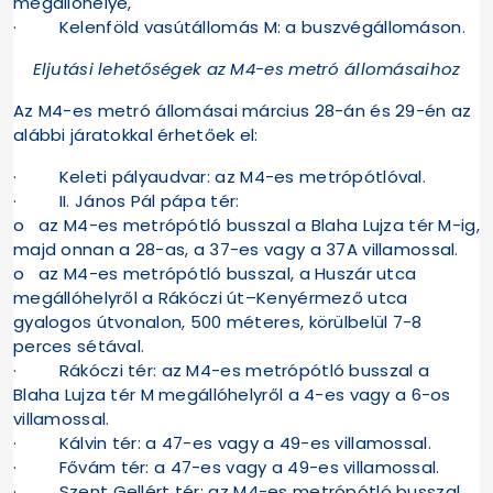
megállóhelye,
· Kelenföld vasútállomás M: a buszvégállomáson.
Eljutási lehetőségek az M4-es metró állomásaihoz
Az M4-es metró állomásai március 28-án és 29-én az
alábbi járatokkal érhetőek el:
· Keleti pályaudvar: az M4-es metrópótlóval.
· II. János Pál pápa tér:
o az M4-es metrópótló busszal a Blaha Lujza tér M-ig,
majd onnan a 28-as, a 37-es vagy a 37A villamossal.
o az M4-es metrópótló busszal, a Huszár utca
megállóhelyről a Rákóczi út–Kenyérmező utca
gyalogos útvonalon, 500 méteres, körülbelül 7-8
perces sétával.
· Rákóczi tér: az M4-es metrópótló busszal a
Blaha Lujza tér M megállóhelyről a 4-es vagy a 6-os
villamossal.
· Kálvin tér: a 47-es vagy a 49-es villamossal.
· Fővám tér: a 47-es vagy a 49-es villamossal.
· Szent Gellért tér: az M4-es metrópótló busszal,