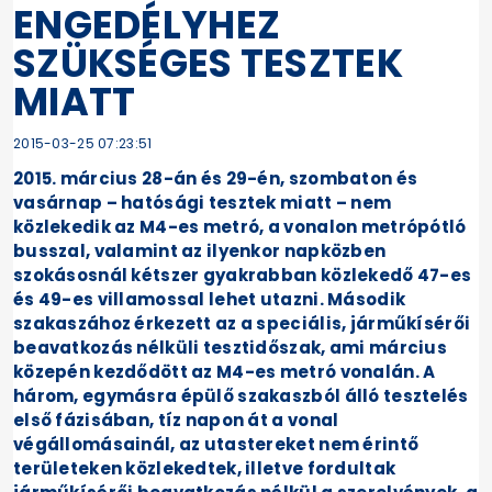
ENGEDÉLYHEZ
SZÜKSÉGES TESZTEK
MIATT
2015-03-25 07:23:51
2015. március 28-án és 29-én, szombaton és
vasárnap – hatósági tesztek miatt – nem
közlekedik az M4-es metró, a vonalon metrópótló
busszal, valamint az ilyenkor napközben
szokásosnál kétszer gyakrabban közlekedő 47-es
és 49-es villamossal lehet utazni. Második
szakaszához érkezett az a speciális, járműkísérői
beavatkozás nélküli tesztidőszak, ami március
közepén kezdődött az M4-es metró vonalán. A
három, egymásra épülő szakaszból álló tesztelés
első fázisában, tíz napon át a vonal
végállomásainál, az utastereket nem érintő
területeken közlekedtek, illetve fordultak