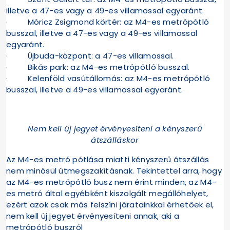
illetve a 47-es vagy a 49-es villamossal egyaránt.
· Móricz Zsigmond körtér: az M4-es metrópótló
busszal, illetve a 47-es vagy a 49-es villamossal
egyaránt.
· Újbuda-központ: a 47-es villamossal.
· Bikás park: az M4-es metrópótló busszal.
· Kelenföld vasútállomás: az M4-es metrópótló
busszal, illetve a 49-es villamossal egyaránt.
Nem kell új jegyet érvényesíteni a kényszerű
átszálláskor
Az M4-es metró pótlása miatti kényszerű átszállás
nem minősül útmegszakításnak. Tekintettel arra, hogy
az M4-es metrópótló busz nem érint minden, az M4-
es metró által egyébként kiszolgált megállóhelyet,
ezért azok csak más felszíni járatainkkal érhetőek el,
nem kell új jegyet érvényesíteni annak, aki a
metrópótló buszról