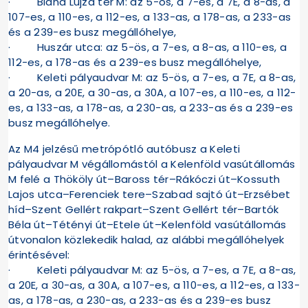
· Blaha Lujza tér M: az 5-ös, a 7-es, a 7E, a 8-as, a
107-es, a 110-es, a 112-es, a 133-as, a 178-as, a 233-as
és a 239-es busz megállóhelye,
· Huszár utca: az 5-ös, a 7-es, a 8-as, a 110-es, a
112-es, a 178-as és a 239-es busz megállóhelye,
· Keleti pályaudvar M: az 5-ös, a 7-es, a 7E, a 8-as,
a 20-as, a 20E, a 30-as, a 30A, a 107-es, a 110-es, a 112-
es, a 133-as, a 178-as, a 230-as, a 233-as és a 239-es
busz megállóhelye.
Az M4 jelzésű metrópótló autóbusz a Keleti
pályaudvar M végállomástól a Kelenföld vasútállomás
M felé a Thököly út–Baross tér–Rákóczi út–Kossuth
Lajos utca–Ferenciek tere–Szabad sajtó út–Erzsébet
híd–Szent Gellért rakpart–Szent Gellért tér–Bartók
Béla út–Tétényi út–Etele út–Kelenföld vasútállomás
útvonalon közlekedik halad, az alábbi megállóhelyek
érintésével:
· Keleti pályaudvar M: az 5-ös, a 7-es, a 7E, a 8-as,
a 20E, a 30-as, a 30A, a 107-es, a 110-es, a 112-es, a 133-
as, a 178-as, a 230-as, a 233-as és a 239-es busz