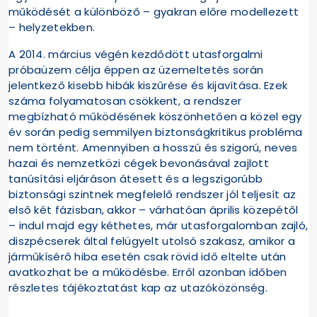
működését a különböző – gyakran előre modellezett
– helyzetekben.
A 2014. március végén kezdődött utasforgalmi
próbaüzem célja éppen az üzemeltetés során
jelentkező kisebb hibák kiszűrése és kijavítása. Ezek
száma folyamatosan csökkent, a rendszer
megbízható működésének köszönhetően a közel egy
év során pedig semmilyen biztonságkritikus probléma
nem történt. Amennyiben a hosszú és szigorú, neves
hazai és nemzetközi cégek bevonásával zajlott
tanúsítási eljáráson átesett és a legszigorúbb
biztonsági szintnek megfelelő rendszer jól teljesít az
első két fázisban, akkor – várhatóan április közepétől
– indul majd egy kéthetes, már utasforgalomban zajló,
diszpécserek által felügyelt utolsó szakasz, amikor a
járműkísérő hiba esetén csak rövid idő eltelte után
avatkozhat be a működésbe. Erről azonban időben
részletes tájékoztatást kap az utazóközönség.