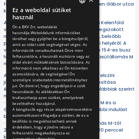
felszállóhelyéről (a Thököly úton a Bethlen Gábor utca
Ez a weboldal sütiket
kereszteződése előtt) indul.
HUNGARIAN
használ
A 103-as busz március 28-án és 29-én a Kelenföld
ENGLISH
Ön a BKV Zrt. weboldalát
vasútállomás M végállomásról nem a megszokott
használja.Weboldalunk információkat
megállóhelyéről, hanem a mellette lévő, belsőbb
tárolhat vagy gyűjthet be a böngészőjéről,
peronról, a vonatpótló autóbusz indulási helyéről. A
amit az oldal sütik segítségével végez. Az
vonatpótló busz ebben az időszakban a 154-es busz
információk vonatkozhatnak Önre mint
Neumann János utca irányú Kelenföld vasútállomás M
felhasználóra, a használt eszközre vagy az
oldal elvárt működésének biztosítására. Az
megállóhelyéről indul.
információ nem alkalmas az Ön közvetlen
azonosítására, de segítségével Ön
Az utolsó M4-es metróhoz kapcsolódó felszíni
személyre szabottabb internetélményhez
járataink menetrendje az átszállás biztosítása
jut. Ön dönti el, hogy engedélyezi-e sütik
érdekében március 28-án és 29-én az alábbiak szerint
használatát. Az alábbiakban Ön
módosul:
kiválaszthatja azon sütiket, amelyeknek
· 8-as busz: Kelenföld vasútállomás M és a
kezeléséhez hozzájárul.
Gazdagréti tér között 0:08-kor egy további indulást
A böngészők egy része alapértelmezettként
automatikusan elfogadja a sütiket, de ez a
biztosítunk,
beállítás is megváltoztatható annak
· 40-es busz: A Kelenföld vasútállomás M-től
érdekében, hogy a jövőre nézve a
23:58-kor induló busz ezen a két napon 10 perccel
felhasználó megakadályozza az
később, 0:08-kor indul,
automatikus elfogadást.