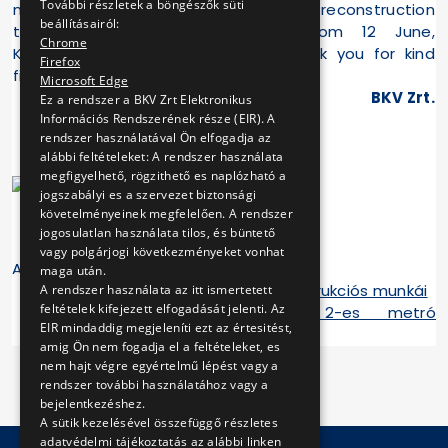
További részletek a böngészők süti
meg külön
during the reconstruction
beállításairól:
tájékoztatónkat.
(applies from 12 June,
Chrome
Köszönjük szíves
2006). Thank you for kind
Firefox
figyelmüket.
attention.
Microsoft Edge
BKV Zrt.
BKV Zrt.
Ez a rendszer a BKV Zrt Elektronikus
Információs Rendszerének része (EIR). A
rendszer használatával Ön elfogadja az
alábbi feltételeket: A rendszer használata
megfigyelhető, rögzithető es naplózható a
jogszabályi es a szervezet biztonsági
követelményeinek megfelelően. A rendszer
jogosulatlan használata tilos, és büntető
vagy polgárjogi következményeket vonhat
A 2-es metró felújításának hírei:
maga után.
Folytatódnak a 2-es metró rekonstrukciós munkái
A rendszer használata az itt ismertetett
feltételek kifejezett elfogadását jelenti. Az
Ősszel is folytatódnak a 2-es metró
EIR mindaddig megjeleníti ezt az értesitést,
rekonstrukciós munkái
amig Ön nem fogadja el a feltételeket, es
nem hajt végre egyértelmű lépést vagy a
rendszer további használatához vagy a
bejelentkezéshez.
A sütik kezelésével összefüggő részletes
adatvédelmi tájékoztatás az alábbi linken