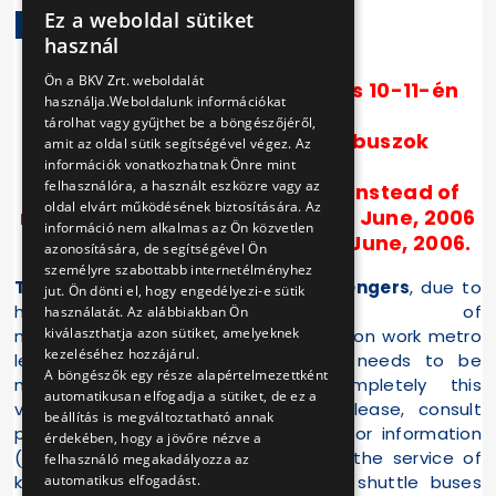
KÖZLEKEDNEK
Ez a weboldal sütiket
HUNGARIAN
használ
METRÓPÓTLÁS
ENGLISH
Ön a BKV Zrt. weboldalát
2006. június 9-én 19.30 után és 10-11-én
használja.Weboldalunk információkat
egésznap
tárolhat vagy gyűjthet be a böngészőjéről,
a 2-es metró helyett pótlóbuszok
amit az oldal sütik segítségével végez. Az
közlekednek
információk vonatkozhatnak Önre mint
felhasználóra, a használt eszközre vagy az
Shuttle buses will be running instead of
oldal elvárt működésének biztosítására. Az
metro No. 2 after 7.30 p.m. on 9 June, 2006
információ nem alkalmas az Ön közvetlen
and on the whole day on 10-11 June, 2006.
azonosítására, de segítségével Ön
személyre szabottabb internetélményhez
Tisztelt Utasaink!
Ezen a
Dear Passengers
, due to
jut. Ön dönti el, hogy engedélyezi-e sütik
hétvégén a 2-es
preparation of
használatát. Az alábbiakban Ön
kiválaszthatja azon sütiket, amelyeknek
metróvonal teljes
reconstruction work metro
kezeléséhez hozzájárul.
lezárására a felújítási
line No. 2 needs to be
A böngészők egy része alapértelmezettként
munkák előkészítése miatt
closed completely this
automatikusan elfogadja a sütiket, de ez a
van szükség. A metró és
weekend. Please, consult
beállítás is megváltoztatható annak
pótlóbuszok felújítás alatti
this sheet for information
érdekében, hogy a jövőre nézve a
(június 12-től érvényes)
concerning the service of
felhasználó megakadályozza az
automatikus elfogadást.
közlekedéséről tekintsék
metro and shuttle buses