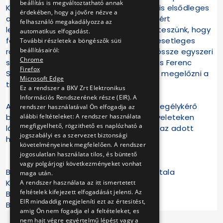
beállítás is megváltoztatható annak
Közlekedési Központ és a BKV számára is elsődleges
érdekében, hogy a jövőre nézve a
az utasok biztonsága és egészsége, ezért
felhasználó megakadályozza az
lehetőségeinkhez képest mindent megteszünk, hogy
automatikus elfogadást.
felkészüljünk a metróban bekövetkező esetleges
További részletek a böngészők süti
beállításairól:
rosszullétekre. Szerencsére eddig mindössze egyszeri
Chrome
szükséghelyzet előforduláskor - a Puskás Ferenc
Firefox
Stadion állomáson - kellett és sikerült is megelőzni a
Microsoft Edge
tragédiát.
Ez a rendszer a BKV Zrt Elektronikus
Információs Rendszerének része (EIR). A
Az állomások utasterében elhelyezett segélykérő
rendszer használatával Ön elfogadja az
alábbi feltételeket: A rendszer használata
berendezések mellett és a forgalmi ügyeleteken
megfigyelhető, rögzithető es naplózható a
látható az a matrica, amelyik jelzi, hogy az adott
jogszabályi es a szervezet biztonsági
helyen újraélesztő készülék található.
követelményeinek megfelelően. A rendszer
jogosulatlan használata tilos, és büntető
vagy polgárjogi következményeket vonhat
Budapest Főváros Főpolgármesteri Hivatala
maga után.
Kommunikációs Igazgatóság
A rendszer használata az itt ismertetett
feltételek kifejezett elfogadását jelenti. Az
Budapesti Közlekedési Központ
EIR mindaddig megjeleníti ezt az értesitést,
BKV Zrt.
amig Ön nem fogadja el a feltételeket, es
nem hajt végre egyértelmű lépést vagy a