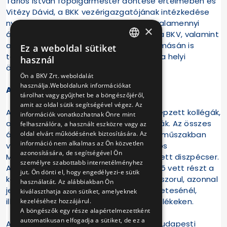
Tarlós István főpolgármester döntése értelmében és
Vitézy Dávid, a BKK vezérigazgatójának intézkedése
nyomán az M2-es és az M3-as metró valamennyi
×
állomására defibrillátorokat telepített a BKV, valamint
azóta a H5-ös szentendrei hév végállomásán is
Ez a weboldal sütiket
HUNGARIAN
található életmentő készülék, amelyet a helyi
használ
önkormányzat biztosított.
ENGLISH
Ön a BKV Zrt. weboldalát
használja.Weboldalunk információkat
A defibrillátorok használata
tárolhat vagy gyűjthet be a böngészőjéről,
amit az oldal sütik segítségével végez. Az
Az eszközöket csak a használatukra kiképzett kollégák,
információk vonatkozhatnak Önre mint
orvosok vagy mentőápolók használhatják. Az összes
felhasználóra, a használt eszközre vagy az
oldal elvárt működésének biztosítására. Az
állomáson minden szolgálatban, illetve műszakban
információ nem alkalmas az Ön közvetlen
van a készülék használatára az Országos
azonosítására, de segítségével Ön
Mentőszolgálat által ingyenesen kiképzett diszpécser.
személyre szabottabb internetélményhez
A két metróvonal személyzetéből 270 fő vett részt a
jut. Ön dönti el, hogy engedélyezi-e sütik
képzésben. Kérjük, ha valaki segítségre szorul, azonnal
használatát. Az alábbiakban Ön
jelezzék a metróállomás forgalmi ügyeletesénél,
kiválaszthatja azon sütiket, amelyeknek
illetve az erre szolgáló segélykérő készülékeken.
kezeléséhez hozzájárul.
A böngészők egy része alapértelmezettként
automatikusan elfogadja a sütiket, de ez a
A Fővárosi Önkormányzat vezetése, a Budapesti