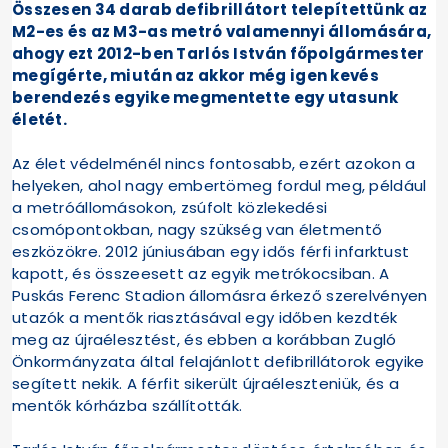
Összesen 34 darab defibrillátort telepítettünk az
M2-es és az M3-as metró valamennyi állomására,
ahogy ezt 2012-ben Tarlós István főpolgármester
megígérte, miután az akkor még igen kevés
berendezés egyike megmentette egy utasunk
életét.
Az élet védelménél nincs fontosabb, ezért azokon a
helyeken, ahol nagy embertömeg fordul meg, például
a metróállomásokon, zsúfolt közlekedési
csomópontokban, nagy szükség van életmentő
eszközökre. 2012 júniusában egy idős férfi infarktust
kapott, és összeesett az egyik metrókocsiban. A
Puskás Ferenc Stadion állomásra érkező szerelvényen
utazók a mentők riasztásával egy időben kezdték
meg az újraélesztést, és ebben a korábban Zugló
Önkormányzata által felajánlott defibrillátorok egyike
segített nekik. A férfit sikerült újraéleszteniük, és a
mentők kórházba szállították.