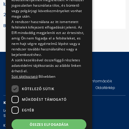
kattintva
tekinthető meg.
jogosulatlan használata tilos, és büntető
vagy polgárjogi következményeket vonhat
2022.05.06.
maga után.
A rendszer használata az itt ismertetett
BKV Zrt.
feltételek kifejezett elfogadását jelenti. Az
EIR mindaddig megjeleníti ezt az értesitést,
amig Ön nem fogadja el a feltételeket, es
nem hajt végre egyértelmű lépést vagy a
rendszer további használatához vagy a
bejelentkezéshez.
A sütik kezelésével összefüggő részletes
adatvédelmi tájékoztatás az alábbi linken
érhető el.
© Copyright 2026 BKV Zrt.
Süti tájékoztató
Bővebben
Impresszum
Jogi nyilatkozat
Technikai információk
Adatvédelmi politika és tájékoztatások
ÁSZF
Oldaltérkép
KÖTELEZŐ SÜTIK
MŰKÖDÉST TÁMOGATÓ
KAPCSOLAT
EGYÉB
Levelezési cím: 1980 Budapest, Pf. 11.
Székhely: 1980 Budapest, Akácfa u. 15.
ÖSSZES ELFOGADÁSA
Központi telefonszám: + 36 1 461-65-00