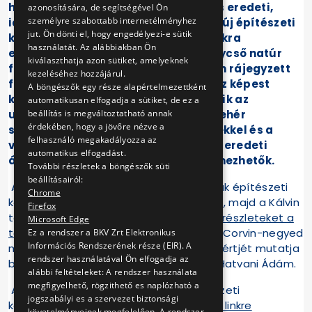
hiperűrugrás a föld alatt. Az állomás eredeti,
azonosítására, de segítségével Ön
személyre szabottabb internetélményhez
idealizált megjelenése inspirálta az új építészeti
jut. Ön dönti el, hogy engedélyezi-e sütik
koncepciót. Az utastér oszlopcsarnokra
használatát. Az alábbiakban Ön
emlékeztet, ahol az öntöttvas köpenycső natúr
kiválaszthatja azon sütiket, amelyeknek
felülete jelenik meg a ’70-es években rájegyzett
kezeléséhez hozzájárul.
feliratokkal. A burkolatok egymáshoz képest
A böngészők egy része alapértelmezettként
kitérő elemekként viselkednek, segítik az
automatikusan elfogadja a sütiket, de ez a
beállítás is megváltoztatható annak
utasáramlást, az álmennyezetek a fehér
érdekében, hogy a jövőre nézve a
színekkel, narancssárga betételemekkel és a
felhasználó megakadályozza az
világítótestek megmozgatásával az eredeti
automatikus elfogadást.
állomás elmosódott képeként értelmezhetők.
További részletek a böngészők süti
beállításairól:
A kék metróvonal belvárosi állomásainak építészeti
Chrome
koncepcióját
már korábban ismertettük
, majd a Kálvin
Firefox
téri metróállomás új arculatáról
árult el részleteket a
Microsoft Edge
tervező
. Soron következő videónkban a Corvin-negyed
Ez a rendszer a BKV Zrt Elektronikus
Információs Rendszerének része (EIR). A
megújult tereit, a dizájn mikéntjét és miértjét mutatja
rendszer használatával Ön elfogadja az
be a tervezőpáros, Czigléczki Attila és Hatvani Ádám.
alábbi feltételeket: A rendszer használata
megfigyelhető, rögzithető es naplózható a
A Corvin-negyed metróállomás építészeti
jogszabályi es a szervezet biztonsági
koncepcióját bemutató videó
az alábbi linkre
követelményeinek megfelelően. A rendszer