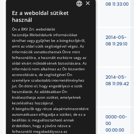
×
autóbuszokhoz
230/13
08 11:33:00
fagyálló folyadékok
Ez a weboldal sütiket
HUNGARIAN
beszerzése
használ
ENGLISH
Ön a BKV Zrt. weboldalát
használja.Weboldalunk információkat
Gumikerekes
V-311/13
2014-05-
tárolhat vagy gyűjthet be a böngészőjéről,
járművek
08 11:29:10
amit az oldal sütik segítségével végez. Az
lengéscsillapítóinak
információk vonatkozhatnak Önre mint
javítása
felhasználóra, a használt eszközre vagy az
oldal elvárt működésének biztosítására. Az
információ nem alkalmas az Ön közvetlen
azonosítására, de segítségével Ön
Gumikerekes
V-
2014-05-
személyre szabottabb internetélményhez
járművekhez
10/2013
08 11:09:42
jut. Ön dönti el, hogy engedélyezi-e sütik
ékszíjtárcsák
használatát. Az alábbiakban Ön
beszerzése
kiválaszthatja azon sütiket, amelyeknek
kezeléséhez hozzájárul.
A böngészők egy része alapértelmezettként
automatikusan elfogadja a sütiket, de ez a
Tetőautomata
V-93/14
0000-00-
beállítás is megváltoztatható annak
beszerzése TW6000
00
érdekében, hogy a jövőre nézve a
típusú
00:00:00
felhasználó megakadályozza az