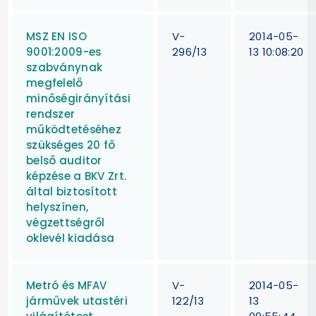
MSZ EN ISO
V-
2014-05-
9001:2009-es
296/13
13 10:08:20
szabványnak
megfelelő
minőségirányítási
rendszer
működtetéséhez
szükséges 20 fő
belső auditor
képzése a BKV Zrt.
által biztosított
helyszínen,
végzettségről
oklevél kiadása
Metró és MFAV
V-
2014-05-
járművek utastéri
122/13
13