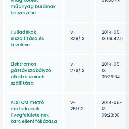
világítótest
09:55:44
műanyag buráinak
beszerzése
Hulladékok
V-
2014-05-
elszállítása és
328/13
13 09:42:11
kezelése
Elektromos
V-
2014-05-
gáztávszabályzó
276/13
13
alkatrészeinek
09:36:34
szállítása
ALSTOM metró
V-
2014-05-
motorkocsik
251/13
13
üvegfelületeinek
09:23:30
karc elleni fóliázása