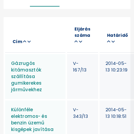
Eljárás
száma
Határidő
Cím
Gázrugós
V-
2014-05-
kitámasztók
167/13
13 10:23:19
szállítása
gumikerekes
járművekhez
Különféle
V-
2014-05-
elektromos- és
343/13
13 10:18:51
benzin üzemű
kisgépek javítása