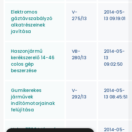
Elektromos
V-
2014-05-
gáztávszabályzó
275/13
13 09:19:01
alkatrészeinek
javítása
Haszonjármű
VB-
2014-05-
kerékszerelő 14-46
280/13
13
colos gép
09:02:50
beszerzése
Gumikerekes
V-
2014-05-
járművek
292/13
13 08:45:51
indítómotorjainak
felújítása
Volvo 7700A típusú
V-
2014-05-