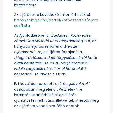
közzétételre.
Az eljárások a következő linken érhetők el:
https://ekr.gov.hu/portal/kozbeszerzes/eljara
sok/lista
Az Ajánlatkérőnél a „
Budapesti Közlekedési
Zártkörűen Működő Részvénytársaság
”-ra, az
Irányadó eljárási rendnél a „N
emzeti
eljárásrend
”-re, az Eljárás fajtájánál a
„
Meghirdetéssel induló tárgyalásos értékhatár
alatti beszerzés
”-re és a „
Meghirdetéssel
induló tárgyalás nélküli értékhatár alatti
beszerzés
”-re javasolt szűrni.
Ezt követően az adott eljárás „
Műveletek
”
oszlopában megjelenő „
Részletek
”-re
kattintás után érhető el az eljárás
ajánlattételi felhívása, illetve tekinthetők meg
az eljárásra vonatkozó főbb adatok.