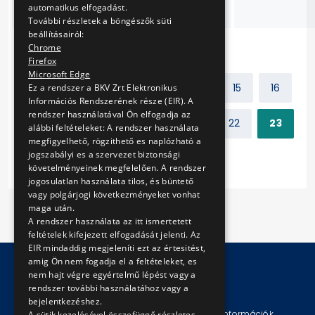
villamosokhoz
automatikus elfogadást.
További részletek a böngészők süti
beállításairól:
Chrome
Firefox
Microsoft Edge
Előző
1
2
...
14
15
16
Ez a rendszer a BKV Zrt Elektronikus
Információs Rendszerének része (EIR). A
rendszer használatával Ön elfogadja az
17
18
19
20
21
22
23
alábbi feltételeket: A rendszer használata
megfigyelhető, rögzithető es naplózható a
jogszabályi es a szervezet biztonsági
Következő
követelményeinek megfelelően. A rendszer
jogosulatlan használata tilos, és büntető
vagy polgárjogi következményeket vonhat
maga után.
A rendszer használata az itt ismertetett
feltételek kifejezett elfogadását jelenti. Az
EIR mindaddig megjeleníti ezt az értesitést,
amig Ön nem fogadja el a feltételeket, es
nem hajt végre egyértelmű lépést vagy a
rendszer további használatához vagy a
© Copyright 2026 BKV Zrt.
bejelentkezéshez.
Impresszum
Jogi nyilatkozat
Technikai információk
A sütik kezelésével összefüggő részletes