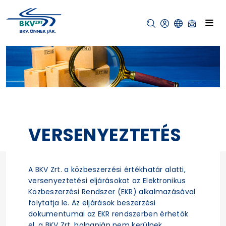
VERSENYEZTETÉS
A BKV Zrt. a közbeszerzési értékhatár alatti,
versenyeztetési eljárásokat az Elektronikus
Közbeszerzési Rendszer (EKR) alkalmazásával
folytatja le. Az eljárások beszerzési
dokumentumai az EKR rendszerben érhetők
el, a BKV Zrt. holnapján nem kerülnek