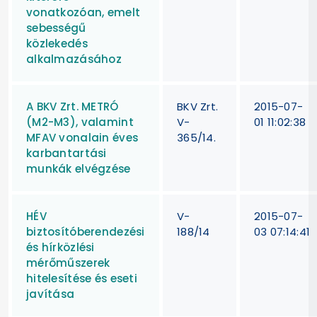
vonatkozóan, emelt
sebességű
közlekedés
alkalmazásához
A BKV Zrt. METRÓ
BKV Zrt.
2015-07-
(M2-M3), valamint
V-
01 11:02:38
MFAV vonalain éves
365/14.
karbantartási
munkák elvégzése
HÉV
V-
2015-07-
biztosítóberendezési
188/14
03 07:14:41
és hírközlési
mérőműszerek
hitelesítése és eseti
javítása