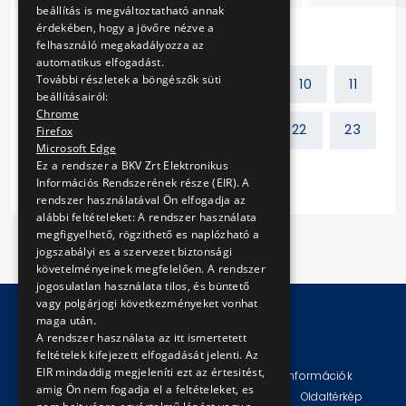
beállítás is megváltoztatható annak
érdekében, hogy a jövőre nézve a
felhasználó megakadályozza az
automatikus elfogadást.
További részletek a böngészők süti
Előző
1
2
...
9
10
11
beállításairól:
Chrome
12
13
14
15
...
22
23
Firefox
Microsoft Edge
Ez a rendszer a BKV Zrt Elektronikus
Következő
Információs Rendszerének része (EIR). A
rendszer használatával Ön elfogadja az
alábbi feltételeket: A rendszer használata
megfigyelhető, rögzithető es naplózható a
jogszabályi es a szervezet biztonsági
követelményeinek megfelelően. A rendszer
jogosulatlan használata tilos, és büntető
vagy polgárjogi következményeket vonhat
maga után.
A rendszer használata az itt ismertetett
© Copyright 2026 BKV Zrt.
feltételek kifejezett elfogadását jelenti. Az
EIR mindaddig megjeleníti ezt az értesitést,
Impresszum
Jogi nyilatkozat
Technikai információk
amig Ön nem fogadja el a feltételeket, es
Adatvédelmi politika és tájékoztatások
ÁSZF
Oldaltérkép