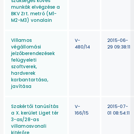
szükséges köves
munkák elvégzése a
BKV Zrt. metró (M1-
M2-M3) vonalain
Villamos
V-
2015-06-
végállomási
480/14
29 09:38:11
jelzőberendezések
felügyeleti
szoftverek,
hardverek
karbantartása,
javítása
Szakértői tanúsítás
V-
2015-07-
a X. kerület Liget tér
166/15
01 08:54:11
3-as/28-as
villamosvonali
kitérőre