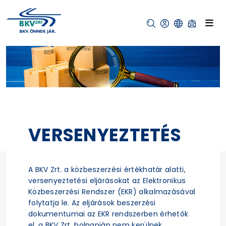
VERSENYEZTETÉS
A BKV Zrt. a közbeszerzési értékhatár alatti,
versenyeztetési eljárásokat az Elektronikus
Közbeszerzési Rendszer (EKR) alkalmazásával
folytatja le. Az eljárások beszerzési
dokumentumai az EKR rendszerben érhetők
el, a BKV Zrt. holnapján nem kerülnek