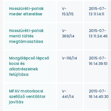
Hosszúréti-patak
V-
2015-07-
meder elterelése
153/15
13 11:14:11
Hosszúréti-patak
V-
2015-07-
menti töltés
369/14
13 11:24:46
megtámasztása
Mozgólépcső lépcső
V-116/14
2015-07-
kocsi és
16 14:39:51
alkatrészeinek
felújítása
MFAV motorkocsi
V-
2015-07-
szellőző ventilátor
441/14
16 14:40:30
javítás