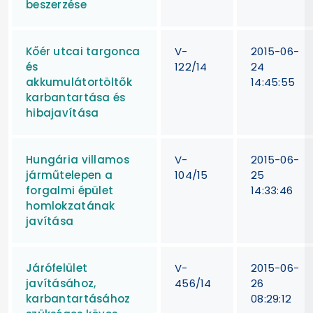
beszerzése
Kőér utcai targonca
V-
2015-06-
és
122/14
24
akkumulátortöltők
14:45:55
karbantartása és
hibajavítása
Hungária villamos
V-
2015-06-
járműtelepen a
104/15
25
forgalmi épület
14:33:46
homlokzatának
javítása
Járófelület
V-
2015-06-
javításához,
456/14
26
karbantartásához
08:29:12