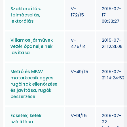
Szakfordítás,
V-
2015-07-
tolmácsolás,
172/15
17
lektorálás
08:33:27
Villamos járművek
V-
2015-07-
vezérlőpaneljeinek
475/14
21 12:31:06
javítása
Metró és MFAV
V-49/15
2015-07-
motorkocsik egyes
21 14:24:52
rugóinak ellenőrzése
és javítása, rugók
beszerzése
Ecsetek, kefék
V-91/15
2015-07-
szállítása
22