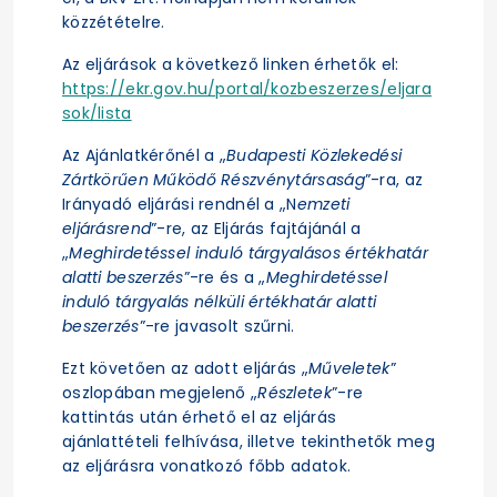
közzétételre.
Az eljárások a következő linken érhetők el:
https://ekr.gov.hu/portal/kozbeszerzes/eljara
sok/lista
Az Ajánlatkérőnél a „
Budapesti Közlekedési
Zártkörűen Működő Részvénytársaság
”-ra, az
Irányadó eljárási rendnél a „N
emzeti
eljárásrend
”-re, az Eljárás fajtájánál a
„
Meghirdetéssel induló tárgyalásos értékhatár
alatti beszerzés
”-re és a „
Meghirdetéssel
induló tárgyalás nélküli értékhatár alatti
beszerzés
”-re javasolt szűrni.
Ezt követően az adott eljárás „
Műveletek
”
oszlopában megjelenő „
Részletek
”-re
kattintás után érhető el az eljárás
ajánlattételi felhívása, illetve tekinthetők meg
az eljárásra vonatkozó főbb adatok.