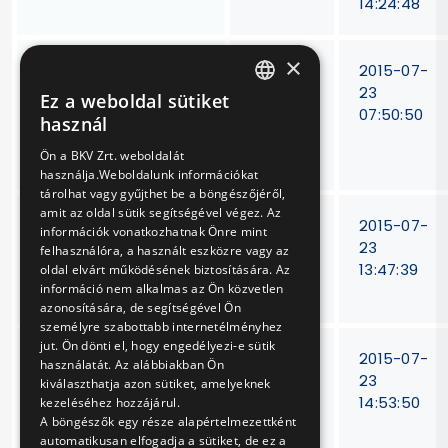
14:24:48
×
Színes géptisztító
V-114/13
2015-07-
rongy, színes
23
Ez a weboldal sütiket
HUNGARIAN
műszerrongy, fehér
07:50:50
használ
fényezőrongy
ENGLISH
Ön a BKV Zrt. weboldalát
szállítása
használja.Weboldalunk információkat
tárolhat vagy gyűjthet be a böngészőjéről,
amit az oldal sütik segítségével végez. Az
Villamos- és metró
V-
2015-07-
információk vonatkozhatnak Önre mint
járművek
371/14
23
felhasználóra, a használt eszközre vagy az
kardántengelyeinek
13:47:39
oldal elvárt működésének biztosítására. Az
információ nem alkalmas az Ön közvetlen
javítása
azonosítására, de segítségével Ön
személyre szabottabb internetélményhez
jut. Ön dönti el, hogy engedélyezi-e sütik
Metró járművekhez
BKV Zrt.
2015-07-
használatát. Az alábbiakban Ön
áramszedő
V-80/15.
23
kiválaszthatja azon sütiket, amelyeknek
tartozékok
14:53:50
kezeléséhez hozzájárul.
A böngészők egy része alapértelmezettként
beszerzése
automatikusan elfogadja a sütiket, de ez a