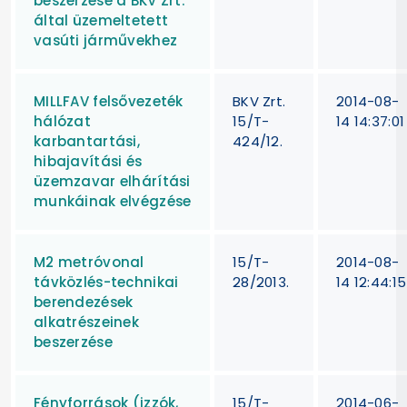
beszerzése a BKV Zrt.
által üzemeltetett
vasúti járművekhez
MILLFAV felsővezeték
BKV Zrt.
2014-08-
hálózat
15/T-
14 14:37:01
karbantartási,
424/12.
hibajavítási és
üzemzavar elhárítási
munkáinak elvégzése
M2 metróvonal
15/T-
2014-08-
távközlés-technikai
28/2013.
14 12:44:15
berendezések
alkatrészeinek
beszerzése
Fényforrások (izzók,
15/T-
2014-06-