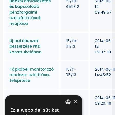
Bankszámlavezetés
15/TB-
2014-06-
és kapcsolódó
455/12
12
pénzforgalmi
09:49:57
szolgáltatások
nyújtása
Új autóbuszok
15/TB-
2014-06-
beszerzése PKD
111/13
12
konstrukcióban
09:37:38
Tápkábel monitorozó
15/T-
2014-06-1
rendszer szállítása,
05/13
14:45:52
telepítése
M3 metróvonal
BKV Zrt.
2014-06-1
×
tüzivíz rendszerének
15/TB-
09:20:46
kiépítése
244/12.
Ez a weboldal sütiket
HUNGARIAN