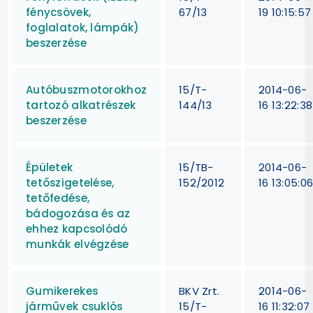
fénycsövek,
67/13
19 10:15:57
foglalatok, lámpák)
beszerzése
Autóbuszmotorokhoz
15/T-
2014-06-
tartozó alkatrészek
144/13
16 13:22:38
beszerzése
Épületek
15/TB-
2014-06-
tetőszigetelése,
152/2012
16 13:05:0
tetőfedése,
bádogozása és az
ehhez kapcsolódó
munkák elvégzése
Gumikerekes
BKV Zrt.
2014-06-
járművek csuklós
15/T-
16 11:32:07