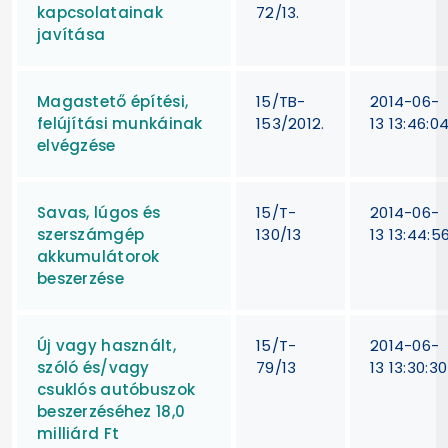
kapcsolatainak
72/13.
javítása
Magastető építési,
15/TB-
2014-06-
felújítási munkáinak
153/2012.
13 13:46:0
elvégzése
Savas, lúgos és
15/T-
2014-06-
szerszámgép
130/13
13 13:44:5
akkumulátorok
beszerzése
Új vagy használt,
15/T-
2014-06-
szóló és/vagy
79/13
13 13:30:30
csuklós autóbuszok
beszerzéséhez 18,0
milliárd Ft