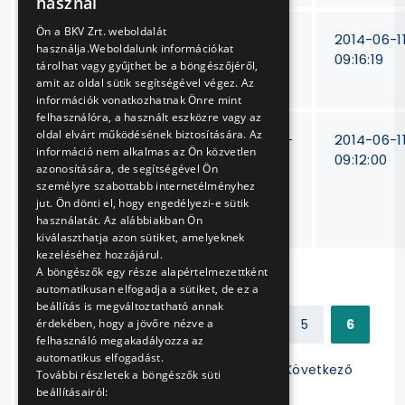
használ
ENGLISH
Ön a BKV Zrt. weboldalát
Combino villamosok
15/T-
2014-06-1
használja.Weboldalunk információkat
részegységeinek
432/12
09:16:19
tárolhat vagy gyűjthet be a böngészőjéről,
javítása
amit az oldal sütik segítségével végez. Az
információk vonatkozhatnak Önre mint
felhasználóra, a használt eszközre vagy az
oldal elvárt működésének biztosítására. Az
Metró
15-T-89-
2014-06-1
információ nem alkalmas az Ön közvetlen
motorkocsikhoz
13
09:12:00
azonosítására, de segítségével Ön
hajtásház
személyre szabottabb internetélményhez
függesztőcsavar
jut. Ön dönti el, hogy engedélyezi-e sütik
beszerzése
használatát. Az alábbiakban Ön
kiválaszthatja azon sütiket, amelyeknek
kezeléséhez hozzájárul.
A böngészők egy része alapértelmezettként
automatikusan elfogadja a sütiket, de ez a
beállítás is megváltoztatható annak
Előző
1
2
3
4
5
6
érdekében, hogy a jövőre nézve a
felhasználó megakadályozza az
automatikus elfogadást.
7
8
9
10
11
Következő
További részletek a böngészők süti
beállításairól: