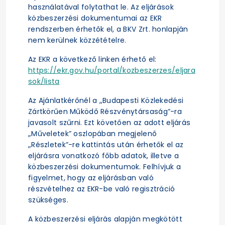
használatával folytathat le. Az eljárások
közbeszerzési dokumentumai az EKR
rendszerben érhetők el, a BKV Zrt. honlapján
nem kerülnek közzétételre.
Az EKR a következő linken érhető el:
https://ekr.gov.hu/portal/kozbeszerzes/eljara
sok/lista
Az Ajánlatkérőnél a „Budapesti Közlekedési
Zártkörűen Működő Részvénytársaság”-ra
javasolt szűrni. Ezt követően az adott eljárás
„Műveletek” oszlopában megjelenő
„Részletek”-re kattintás után érhetők el az
eljárásra vonatkozó főbb adatok, illetve a
közbeszerzési dokumentumok. Felhívjuk a
figyelmet, hogy az eljárásban való
részvételhez az EKR-be való regisztráció
szükséges.
A közbeszerzési eljárás alapján megkötött