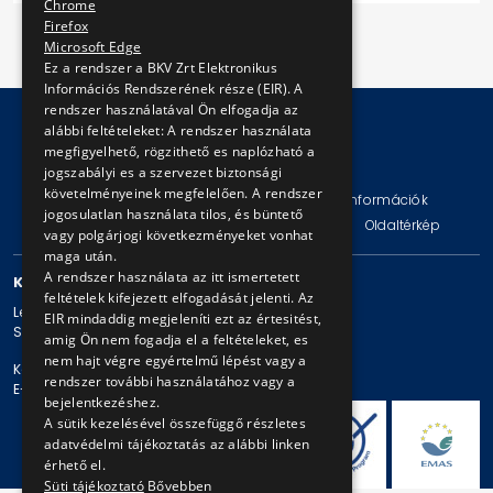
Chrome
Firefox
Microsoft Edge
Ez a rendszer a BKV Zrt Elektronikus
Információs Rendszerének része (EIR). A
rendszer használatával Ön elfogadja az
alábbi feltételeket: A rendszer használata
megfigyelhető, rögzithető es naplózható a
© Copyright 2026 BKV Zrt.
jogszabályi es a szervezet biztonsági
követelményeinek megfelelően. A rendszer
Impresszum
Jogi nyilatkozat
Technikai információk
jogosulatlan használata tilos, és büntető
Adatvédelmi politika és tájékoztatások
ÁSZF
Oldaltérkép
vagy polgárjogi következményeket vonhat
maga után.
A rendszer használata az itt ismertetett
KAPCSOLAT
feltételek kifejezett elfogadását jelenti. Az
Levelezési cím: 1980 Budapest, Pf. 11.
EIR mindaddig megjeleníti ezt az értesitést,
Székhely: 1980 Budapest, Akácfa u. 15.
amig Ön nem fogadja el a feltételeket, es
nem hajt végre egyértelmű lépést vagy a
Központi telefonszám: + 36 1 461-65-00
rendszer további használatához vagy a
E-mail cím: bkv@bkv.hu
bejelentkezéshez.
A sütik kezelésével összefüggő részletes
adatvédelmi tájékoztatás az alábbi linken
érhető el.
Süti tájékoztató
Bővebben