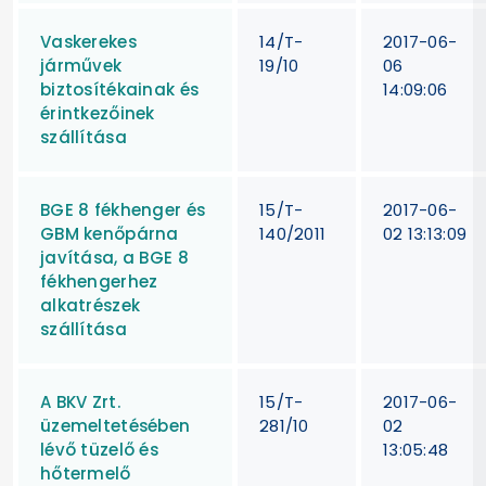
Vaskerekes
14/T-
2017-06-
járművek
19/10
06
biztosítékainak és
14:09:06
érintkezőinek
szállítása
BGE 8 fékhenger és
15/T-
2017-06-
GBM kenőpárna
140/2011
02 13:13:09
javítása, a BGE 8
fékhengerhez
alkatrészek
szállítása
A BKV Zrt.
15/T-
2017-06-
üzemeltetésében
281/10
02
lévő tüzelő és
13:05:48
hőtermelő