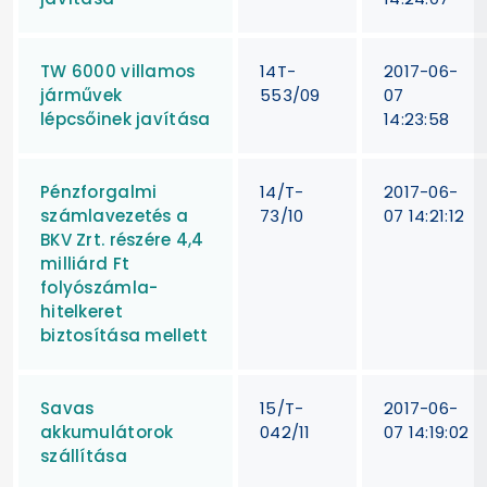
TW 6000 villamos
14T-
2017-06-
járművek
553/09
07
lépcsőinek javítása
14:23:58
Pénzforgalmi
14/T-
2017-06-
számlavezetés a
73/10
07 14:21:12
BKV Zrt. részére 4,4
milliárd Ft
folyószámla-
hitelkeret
biztosítása mellett
Savas
15/T-
2017-06-
akkumulátorok
042/11
07 14:19:02
szállítása