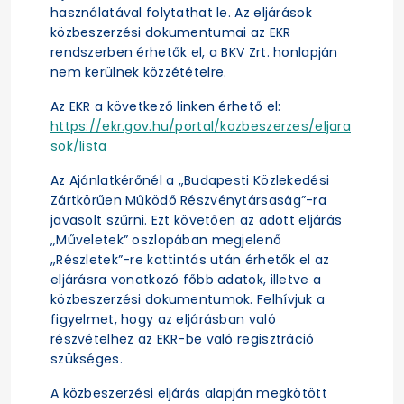
használatával folytathat le. Az eljárások
közbeszerzési dokumentumai az EKR
rendszerben érhetők el, a BKV Zrt. honlapján
nem kerülnek közzétételre.
Az EKR a következő linken érhető el:
https://ekr.gov.hu/portal/kozbeszerzes/eljara
sok/lista
Az Ajánlatkérőnél a „Budapesti Közlekedési
Zártkörűen Működő Részvénytársaság”-ra
javasolt szűrni. Ezt követően az adott eljárás
„Műveletek” oszlopában megjelenő
„Részletek”-re kattintás után érhetők el az
eljárásra vonatkozó főbb adatok, illetve a
közbeszerzési dokumentumok. Felhívjuk a
figyelmet, hogy az eljárásban való
részvételhez az EKR-be való regisztráció
szükséges.
A közbeszerzési eljárás alapján megkötött