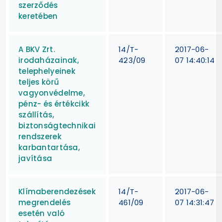
szerződés
keretében
A BKV Zrt.
14/T-
2017-06-
irodaházainak,
423/09
07 14:40:14
telephelyeinek
teljes körű
vagyonvédelme,
pénz- és értékcikk
szállítás,
biztonságtechnikai
rendszerek
karbantartása,
javítása
Klímaberendezések
14/T-
2017-06-
megrendelés
461/09
07 14:31:47
esetén való