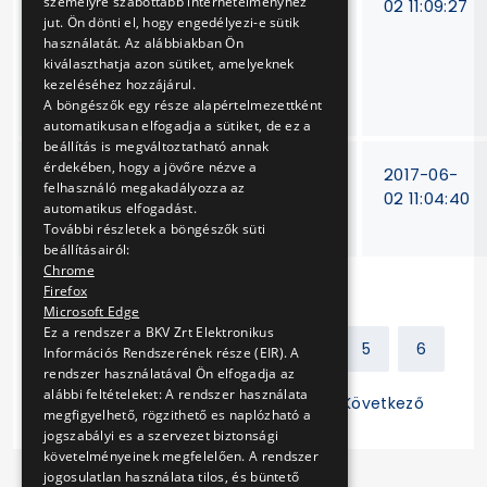
személyre szabottabb internetélményhez
és villamos
338/11
02 11:09:27
jut. Ön dönti el, hogy engedélyezi-e sütik
kardántengelyek
használatát. Az alábbiakban Ön
valamint
kiválaszthatja azon sütiket, amelyeknek
alkatrészeik
kezeléséhez hozzájárul.
szállítása
A böngészők egy része alapértelmezettként
automatikusan elfogadja a sütiket, de ez a
beállítás is megváltoztatható annak
érdekében, hogy a jövőre nézve a
Nyomtatási és
14/T-
2017-06-
felhasználó megakadályozza az
borítékolási
286-10
02 11:04:40
automatikus elfogadást.
tevékenység
További részletek a böngészők süti
beállításairól:
Chrome
Firefox
Microsoft Edge
Ez a rendszer a BKV Zrt Elektronikus
Előző
1
2
3
4
5
6
Információs Rendszerének része (EIR). A
rendszer használatával Ön elfogadja az
alábbi feltételeket: A rendszer használata
7
8
9
10
11
Következő
megfigyelhető, rögzithető es naplózható a
jogszabályi es a szervezet biztonsági
követelményeinek megfelelően. A rendszer
jogosulatlan használata tilos, és büntető