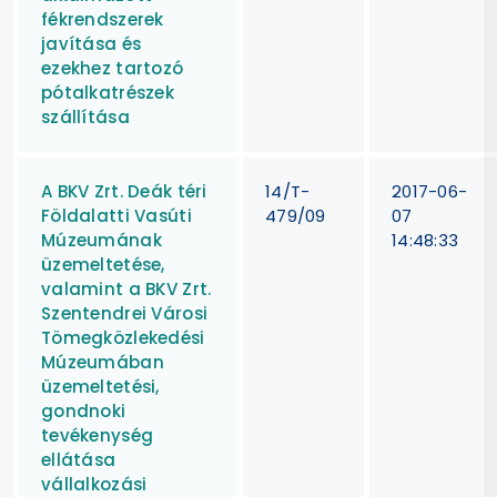
fékrendszerek
javítása és
ezekhez tartozó
pótalkatrészek
szállítása
A BKV Zrt. Deák téri
14/T-
2017-06-
Földalatti Vasúti
479/09
07
Múzeumának
14:48:33
üzemeltetése,
valamint a BKV Zrt.
Szentendrei Városi
Tömegközlekedési
Múzeumában
üzemeltetési,
gondnoki
tevékenység
ellátása
vállalkozási