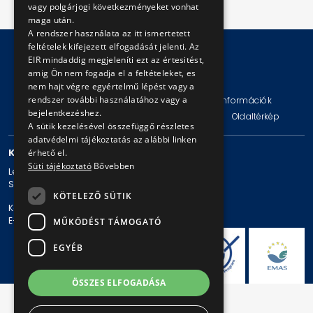
vagy polgárjogi következményeket vonhat
maga után.
A rendszer használata az itt ismertetett
feltételek kifejezett elfogadását jelenti. Az
EIR mindaddig megjeleníti ezt az értesitést,
amig Ön nem fogadja el a feltételeket, es
© Copyright 2026 BKV Zrt.
nem hajt végre egyértelmű lépést vagy a
rendszer további használatához vagy a
Impresszum
Jogi nyilatkozat
Technikai információk
bejelentkezéshez.
Adatvédelmi politika és tájékoztatások
ÁSZF
Oldaltérkép
A sütik kezelésével összefüggő részletes
adatvédelmi tájékoztatás az alábbi linken
KAPCSOLAT
érhető el.
Süti tájékoztató
Bővebben
Levelezési cím: 1980 Budapest, Pf. 11.
Székhely: 1980 Budapest, Akácfa u. 15.
KÖTELEZŐ SÜTIK
Központi telefonszám: + 36 1 461-65-00
E-mail cím: bkv@bkv.hu
MŰKÖDÉST TÁMOGATÓ
EGYÉB
ÖSSZES ELFOGADÁSA