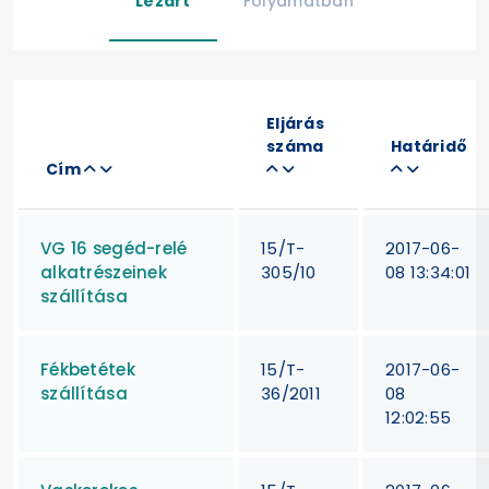
Lezárt
Folyamatban
Eljárás
száma
Határidő
Cím
VG 16 segéd-relé
15/T-
2017-06-
alkatrészeinek
305/10
08 13:34:01
szállítása
Fékbetétek
15/T-
2017-06-
szállítása
36/2011
08
12:02:55