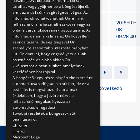
használja.Weboldalunk információkat
körű üzemeltetése
tárolhat vagy gyűjthet be a böngészőjéről,
amit az oldal sütik segítségével végez. Az
információk vonatkozhatnak Önre mint
"Pest-Buda" hajó
TB-
2018-10-
felhasználóra, a használt eszközre vagy az
korszerűsítésének
307/18
08
oldal elvárt működésének biztosítására. Az
tervezése
09:28:40
információ nem alkalmas az Ön közvetlen
azonosítására, de segítségével Ön
személyre szabottabb internetélményhez
jut. Ön dönti el, hogy engedélyezi-e sütik
használatát. Az alábbiakban Ön
kiválaszthatja azon sütiket, amelyeknek
kezeléséhez hozzájárul.
Előző
1
2
3
4
5
6
A böngészők egy része alapértelmezettként
automatikusan elfogadja a sütiket, de ez a
7
8
9
10
11
Következő
beállítás is megváltoztatható annak
érdekében, hogy a jövőre nézve a
felhasználó megakadályozza az
automatikus elfogadást.
További részletek a böngészők süti
beállításairól:
Chrome
Firefox
Microsoft Edge