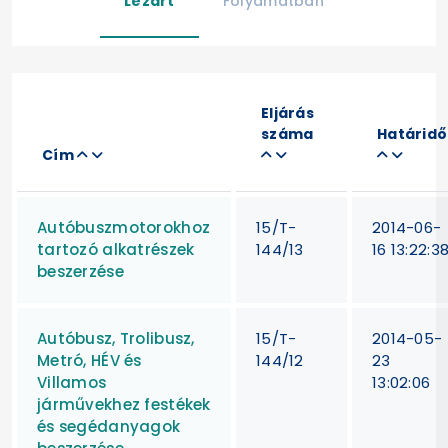
Lezárt
Folyamatban
Eljárás
száma
Határidő
Cím
Autóbuszmotorokhoz
15/T-
2014-06-
tartozó alkatrészek
144/13
16 13:22:3
beszerzése
Autóbusz, Trolibusz,
15/T-
2014-05-
Metró, HÉV és
144/12
23
Villamos
13:02:06
járművekhez festékek
és segédanyagok