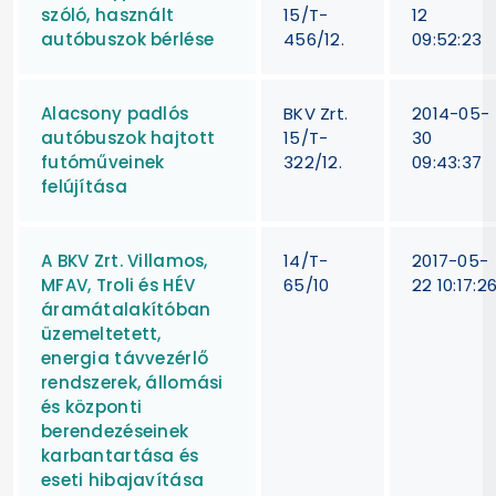
szóló, használt
15/T-
12
autóbuszok bérlése
456/12.
09:52:23
Alacsony padlós
BKV Zrt.
2014-05-
autóbuszok hajtott
15/T-
30
futóműveinek
322/12.
09:43:37
felújítása
A BKV Zrt. Villamos,
14/T-
2017-05-
MFAV, Troli és HÉV
65/10
22 10:17:2
áramátalakítóban
üzemeltetett,
energia távvezérlő
rendszerek, állomási
és központi
berendezéseinek
karbantartása és
eseti hibajavítása