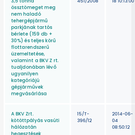
3,5 tonna
451/2008
18 10:13:00
össztömeget meg
nem haladó
tehergépjármű
parkjának tartós
bérlete (159 db +
30%) és teljes körű
flottarendszerű
üzemeltetése,
valamint a BKV Z rt.
tualjdonában lévő
ugyanilyen
kategóriájú
gépjárművek
megvásárlása
A BKV Zrt.
15/T-
2014-06-
kötöttpályás vasúti
396/12
04
hálózatán
08:50:12
hegesztések