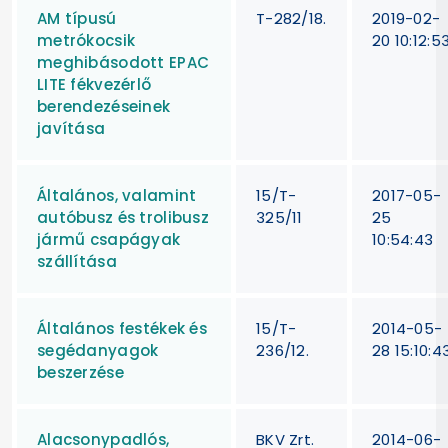
AM típusú
T-282/18.
2019-02-
metrókocsik
20 10:12:5
meghibásodott EPAC
LITE fékvezérlő
berendezéseinek
javítása
Általános, valamint
15/T-
2017-05-
autóbusz és trolibusz
325/11
25
jármű csapágyak
10:54:43
szállítása
Általános festékek és
15/T-
2014-05-
segédanyagok
236/12.
28 15:10:4
beszerzése
Alacsonypadlós,
BKV Zrt.
2014-06-