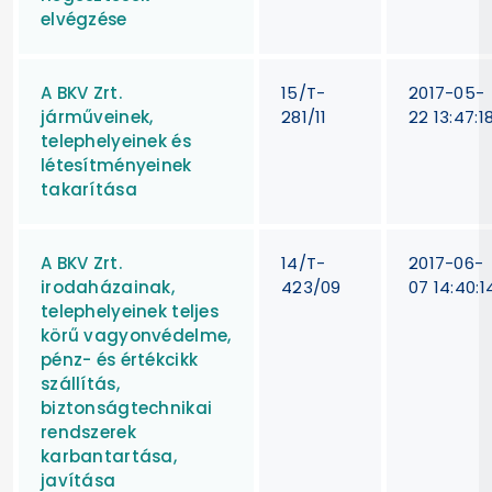
elvégzése
A BKV Zrt.
15/T-
2017-05-
járműveinek,
281/11
22 13:47:1
telephelyeinek és
létesítményeinek
takarítása
A BKV Zrt.
14/T-
2017-06-
irodaházainak,
423/09
07 14:40:1
telephelyeinek teljes
körű vagyonvédelme,
pénz- és értékcikk
szállítás,
biztonságtechnikai
rendszerek
karbantartása,
javítása