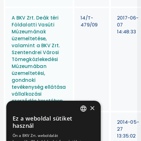
A BKV Zrt. Deák téri
14/T-
2017-06-
Földalatti Vasúti
479/09
07
Múzeumának
14:48:33
üzemeltetése,
valamint a BKV Zrt.
Szentendrei Városi
Tömegközlekedési
Múzeumában
üzemeltetési,
gondnoki
tevékenység ellátása
vállalkozási
szerződés keretében
×
Ez a weboldal sütiket
HUNGARIAN
29 darab
BKV Zrt.
2014-05-
használ
defibrillátor
15/TB-
27
ENGLISH
beszerzése és teljes
294/12.
13:35:02
Ön a BKV Zrt. weboldalát