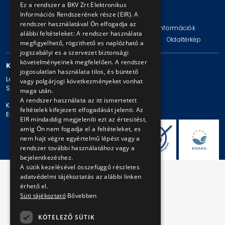
Ez a rendszer a BKV Zrt Elektronikus
© Copyright 2026 BKV Zrt.
Információs Rendszerének része (EIR). A
rendszer használatával Ön elfogadja az
Impresszum
Jogi nyilatkozat
Technikai információk
alábbi feltételeket: A rendszer használata
Adatvédelmi politika és tájékoztatások
ÁSZF
Oldaltérkép
megfigyelhető, rögzithető es naplózható a
jogszabályi es a szervezet biztonsági
követelményeinek megfelelően. A rendszer
KAPCSOLAT
jogosulatlan használata tilos, és büntető
Levelezési cím: 1980 Budapest, Pf. 11.
vagy polgárjogi következményeket vonhat
Székhely: 1980 Budapest, Akácfa u. 15.
maga után.
A rendszer használata az itt ismertetett
Központi telefonszám: + 36 1 461-65-00
feltételek kifejezett elfogadását jelenti. Az
E-mail cím: bkv@bkv.hu
EIR mindaddig megjeleníti ezt az értesitést,
amig Ön nem fogadja el a feltételeket, es
nem hajt végre egyértelmű lépést vagy a
rendszer további használatához vagy a
bejelentkezéshez.
A sütik kezelésével összefüggő részletes
adatvédelmi tájékoztatás az alábbi linken
érhető el.
Süti tájékoztató
Bővebben
KÖTELEZŐ SÜTIK