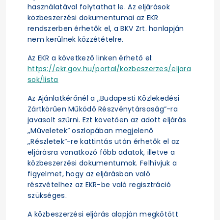
használatával folytathat le. Az eljárások
közbeszerzési dokumentumai az EKR
rendszerben érhetők el, a BKV Zrt. honlapján
nem kerülnek közzétételre.
Az EKR a következő linken érhető el:
https://ekr.gov.hu/portal/kozbeszerzes/eljara
sok/lista
Az Ajánlatkérőnél a „Budapesti Közlekedési
Zártkörűen Működő Részvénytársaság”-ra
javasolt szűrni. Ezt követően az adott eljárás
„Műveletek” oszlopában megjelenő
„Részletek”-re kattintás után érhetők el az
eljárásra vonatkozó főbb adatok, illetve a
közbeszerzési dokumentumok. Felhívjuk a
figyelmet, hogy az eljárásban való
részvételhez az EKR-be való regisztráció
szükséges.
A közbeszerzési eljárás alapján megkötött