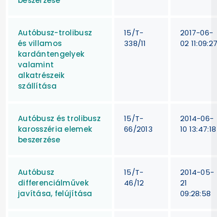
beszerzése
Autóbusz-trolibusz
15/T-
2017-06-
és villamos
338/11
02 11:09:2
kardántengelyek
valamint
alkatrészeik
szállítása
Autóbusz és trolibusz
15/T-
2014-06-
karosszéria elemek
66/2013
10 13:47:18
beszerzése
Autóbusz
15/T-
2014-05-
differenciálművek
46/12
21
javítása, felújítása
09:28:58