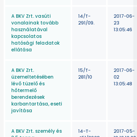
A BKV Zrt. vasúti
14/T-
2017-06-
vonalainak tovább
291/09.
23
használatával
13:05:46
kapcsolatos
hatósági feladatok
ellátása
A BKV Zrt.
15/T-
2017-06-
üzemeltetésében
281/10
02
lévő tüzelő és
13:05:48
hőtermelő
berendezések
karbantartása, eseti
javítása
A BKV Zrt. személy és
14-T-
2017-05-