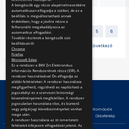
A böngészők egy része alapértelmezettként
automatikusan elfogadja a sütiket, de ez a
beállítás is megváltoztatható annak
érdekében, hogy a jövőre nézve a
felhasználó megakadályozza az
Előző
1
2
3
4
5
6
automatikus elfogadást.
További részletek a böngészők süti
beállításairól:
7
8
9
10
11
Következő
Chrome
Firefox
Microsoft Edge
Ez a rendszer a BKV Zrt Elektronikus
Információs Rendszerének része (EIR). A
rendszer használatával Ön elfogadja az
alábbi feltételeket: A rendszer használata
megfigyelhető, rögzithető es naplózható a
jogszabályi es a szervezet biztonsági
követelményeinek megfelelően. A rendszer
© Copyright 2026 BKV Zrt.
jogosulatlan használata tilos, és büntető
vagy polgárjogi következményeket vonhat
Impresszum
Jogi nyilatkozat
Technikai információk
maga után.
Adatvédelmi politika és tájékoztatások
ÁSZF
Oldaltérkép
A rendszer használata az itt ismertetett
feltételek kifejezett elfogadását jelenti. Az