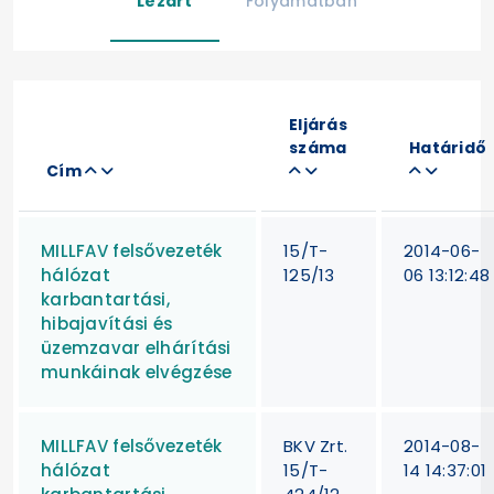
Lezárt
Folyamatban
Eljárás
száma
Határidő
Cím
MILLFAV felsővezeték
15/T-
2014-06-
hálózat
125/13
06 13:12:48
karbantartási,
hibajavítási és
üzemzavar elhárítási
munkáinak elvégzése
MILLFAV felsővezeték
BKV Zrt.
2014-08-
hálózat
15/T-
14 14:37:01