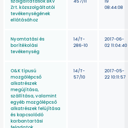
szolgáltatások BKV
457/11
19
Zrt. közszolgáltatói
08:44:08
tevékenységének
ellátásához
Nyomtatási és
14/T-
2017-06-
borítékolási
286-10
02 11:04:40
tevékenység
O&K típusú
14/T-
2017-05-
mozgólépcső
57/10
22 10:11:57
alkatrészek
megújítása,
szállítása, valamint
egyéb mozgólépcső
alkatrészek felújítása
és kapcsolódó
karbantartási
feladatok