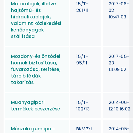
Motorolajok, illetve
15/T-
2017-06-
hajtómű- és
261/11
02
hidraulikaolajok,
10:47:03
valamint közlekedési
kenőanyagok
szállítása
Mozdony-és öntödei
15/T-
2017-05-
homok biztosítása,
95/11
23
fuvarozása, terítése,
14:09:02
tároló ládák
takarítás
Műanyagipari
15/T-
2014-06-
termékek beszerzése
102/13
12 10:16:02
Műszaki gumiipari
BKV Zrt.
2014-05-