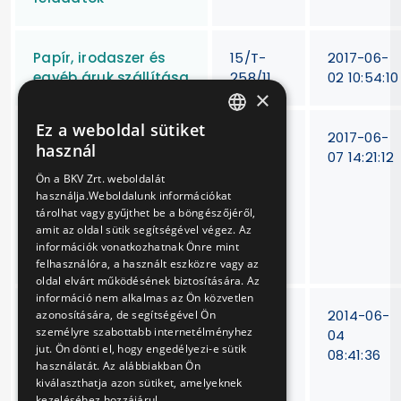
Papír, irodaszer és
15/T-
2017-06-
egyéb áruk szállítása
258/11
02 10:54:10
×
Ez a weboldal sütiket
Pénzforgalmi
14/T-
2017-06-
HUNGARIAN
használ
számlavezetés a BKV
73/10
07 14:21:12
ENGLISH
Zrt. részére 4,4
Ön a BKV Zrt. weboldalát
milliárd Ft
használja.Weboldalunk információkat
tárolhat vagy gyűjthet be a böngészőjéről,
folyószámla-
amit az oldal sütik segítségével végez. Az
hitelkeret biztosítása
információk vonatkozhatnak Önre mint
mellett
felhasználóra, a használt eszközre vagy az
oldal elvárt működésének biztosítására. Az
információ nem alkalmas az Ön közvetlen
Perkins Phaser 135
15/T-
2014-06-
azonosítására, de segítségével Ön
személyre szabottabb internetélményhez
Euro 2 típusú
393/12
04
jut. Ön dönti el, hogy engedélyezi-e sütik
autóbusz
08:41:36
használatát. Az alábbiakban Ön
dízelmotorok
kiválaszthatja azon sütiket, amelyeknek
felújítása, javítás
kezeléséhez hozzájárul.