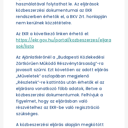
használatával folytathat le. Az eljárások
közbeszerzési dokumentumai az EKR
rendszerben érhetők el, a BKV Zrt. honlapján
nem kerülnek közzétételre.
Az EKR a következő linken érhető el:
https://ekr.gov.hu/portal/kozbeszerzes/eljara
sok/lista
Az Ajánlatkérőnél a „Budapesti Közlekedési
Zártkörűen Működő Részvénytársaság”-ra
javasolt szűrni. Ezt követően az adott eljárás
„Műveletek” oszlopában megjelenő
„Részletek”-re kattintás után érhetők el az
eljárásra vonatkozó főbb adatok, illetve a
közbeszerzési dokumentumok. Felhívjuk a
figyelmet, hogy az eljárásban való
részvételhez az EKR-be való regisztráció
szükséges.
A közbeszerzési eljárás alapján megkötött