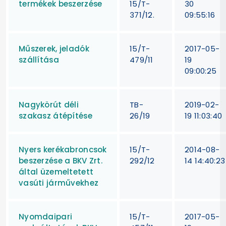
termékek beszerzése
15/T-
30
371/12.
09:55:16
Műszerek, jeladók
15/T-
2017-05-
szállítása
479/11
19
09:00:25
Nagykörút déli
TB-
2019-02-
szakasz átépítése
26/19
19 11:03:40
Nyers kerékabroncsok
15/T-
2014-08-
beszerzése a BKV Zrt.
292/12
14 14:40:23
által üzemeltetett
vasúti járművekhez
Nyomdaipari
15/T-
2017-05-