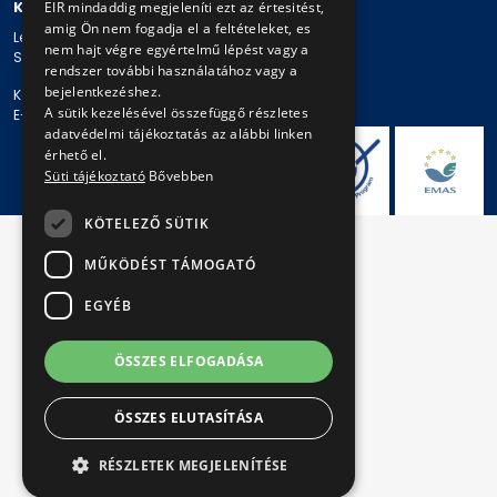
KAPCSOLAT
EIR mindaddig megjeleníti ezt az értesitést,
amig Ön nem fogadja el a feltételeket, es
Levelezési cím: 1980 Budapest, Pf. 11.
nem hajt végre egyértelmű lépést vagy a
Székhely: 1980 Budapest, Akácfa u. 15.
rendszer további használatához vagy a
bejelentkezéshez.
Központi telefonszám: + 36 1 461-65-00
A sütik kezelésével összefüggő részletes
E-mail cím: bkv@bkv.hu
adatvédelmi tájékoztatás az alábbi linken
érhető el.
Süti tájékoztató
Bővebben
KÖTELEZŐ SÜTIK
MŰKÖDÉST TÁMOGATÓ
EGYÉB
ÖSSZES ELFOGADÁSA
ÖSSZES ELUTASÍTÁSA
RÉSZLETEK MEGJELENÍTÉSE