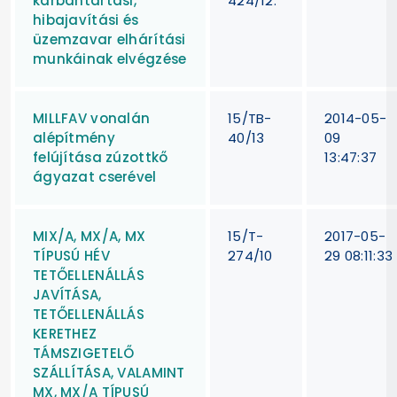
karbantartási,
424/12.
hibajavítási és
üzemzavar elhárítási
munkáinak elvégzése
MILLFAV vonalán
15/TB-
2014-05-
alépítmény
40/13
09
felújítása zúzottkő
13:47:37
ágyazat cserével
MIX/A, MX/A, MX
15/T-
2017-05-
TÍPUSÚ HÉV
274/10
29 08:11:33
TETŐELLENÁLLÁS
JAVÍTÁSA,
TETŐELLENÁLLÁS
KERETHEZ
TÁMSZIGETELŐ
SZÁLLÍTÁSA, VALAMINT
MX, MX/A TÍPUSÚ