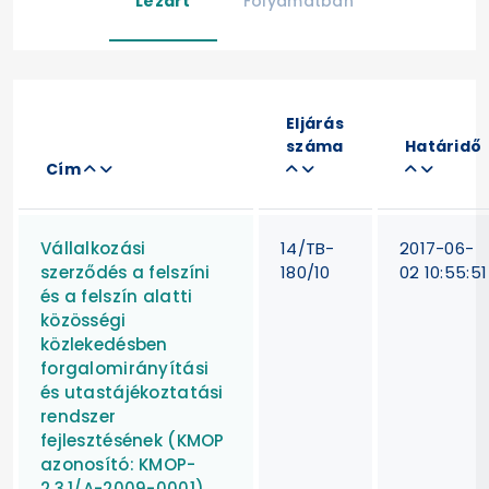
Lezárt
Folyamatban
Eljárás
száma
Határidő
Cím
Vállalkozási
14/TB-
2017-06-
szerződés a felszíni
180/10
02 10:55:51
és a felszín alatti
közösségi
közlekedésben
forgalomirányítási
és utastájékoztatási
rendszer
fejlesztésének (KMOP
azonosító: KMOP-
2.3.1/A-2009-0001)