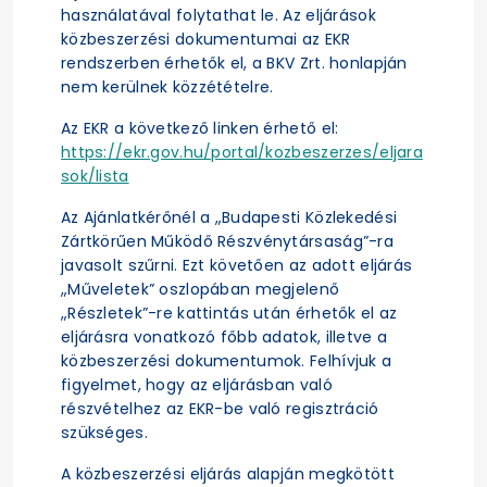
használatával folytathat le. Az eljárások
közbeszerzési dokumentumai az EKR
rendszerben érhetők el, a BKV Zrt. honlapján
nem kerülnek közzétételre.
Az EKR a következő linken érhető el:
https://ekr.gov.hu/portal/kozbeszerzes/eljara
sok/lista
Az Ajánlatkérőnél a „Budapesti Közlekedési
Zártkörűen Működő Részvénytársaság”-ra
javasolt szűrni. Ezt követően az adott eljárás
„Műveletek” oszlopában megjelenő
„Részletek”-re kattintás után érhetők el az
eljárásra vonatkozó főbb adatok, illetve a
közbeszerzési dokumentumok. Felhívjuk a
figyelmet, hogy az eljárásban való
részvételhez az EKR-be való regisztráció
szükséges.
A közbeszerzési eljárás alapján megkötött