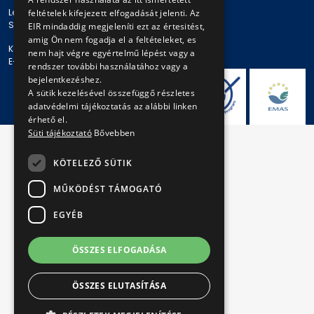
Levelezési cím: 1980 Budapest, Pf. 11.
feltételek kifejezett elfogadását jelenti. Az
Székhely: 1980 Budapest, Akácfa u. 15.
EIR mindaddig megjeleníti ezt az értesitést,
amig Ön nem fogadja el a feltételeket, es
Központi telefonszám: + 36 1 461-65-00
nem hajt végre egyértelmű lépést vagy a
E-mail cím: bkv@bkv.hu
rendszer további használatához vagy a
bejelentkezéshez.
A sütik kezelésével összefüggő részletes
adatvédelmi tájékoztatás az alábbi linken
érhető el.
Süti tájékoztató
Bővebben
KÖTELEZŐ SÜTIK
MŰKÖDÉST TÁMOGATÓ
EGYÉB
ÖSSZES ELFOGADÁSA
ÖSSZES ELUTASÍTÁSA