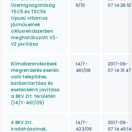
Üzemigazgatóság
9/10
07 14:26:51
T5C5 és T5C5K
típusú villamos
járműveinek
ciklusrendszerben
meghatározott V2-
V3 javítása
Klímaberendezések
14/T-
2017-06-
megrendelés esetén
461/09
07 14:31:47
való telepítése,
karbantartása és
esetenkénti javítása
a BKV Zrt. területén
(14/T-461/09)
A BKV Zrt.
14/T-
2017-06-
irodaházainak,
423/09
07 14:40:14