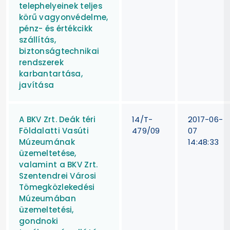
telephelyeinek teljes
körű vagyonvédelme,
pénz- és értékcikk
szállítás,
biztonságtechnikai
rendszerek
karbantartása,
javítása
A BKV Zrt. Deák téri
14/T-
2017-06-
Földalatti Vasúti
479/09
07
Múzeumának
14:48:33
üzemeltetése,
valamint a BKV Zrt.
Szentendrei Városi
Tömegközlekedési
Múzeumában
üzemeltetési,
gondnoki