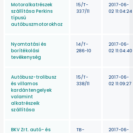
Motoralkatrészek
15/T-
2017-06-
szállítása Perkins
337/11
02 11:04:24
típusú
autóbuszmotorokhoz
Nyomtatási és
14/T-
2017-06-
borítékolási
286-10
02 11:04:40
tevékenység
Autóbusz-trolibusz
15/T-
2017-06-
és villamos
338/11
02 11:09:27
kardántengelyek
valamint
alkatrészeik
szállítása
BKV Zrt. autó- és
TB-
2017-06-