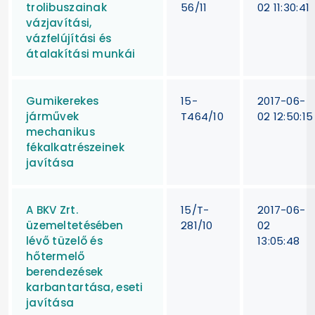
trolibuszainak
56/11
02 11:30:41
vázjavítási,
vázfelújítási és
átalakítási munkái
Gumikerekes
15-
2017-06-
járművek
T464/10
02 12:50:15
mechanikus
fékalkatrészeinek
javítása
A BKV Zrt.
15/T-
2017-06-
üzemeltetésében
281/10
02
lévő tüzelő és
13:05:48
hőtermelő
berendezések
karbantartása, eseti
javítása