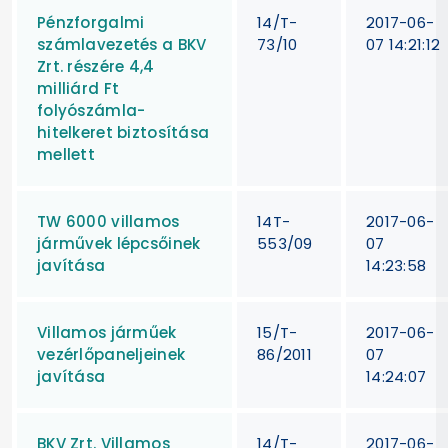
Pénzforgalmi
14/T-
2017-06-
számlavezetés a BKV
73/10
07 14:21:12
Zrt. részére 4,4
milliárd Ft
folyószámla-
hitelkeret biztosítása
mellett
TW 6000 villamos
14T-
2017-06-
járművek lépcsőinek
553/09
07
javítása
14:23:58
Villamos járműek
15/T-
2017-06-
vezérlőpaneljeinek
86/2011
07
javítása
14:24:07
BKV Zrt. Villamos
14/T-
2017-06-