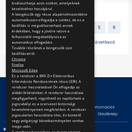
kiválaszthatja azon sütiket, amelyeknek
kezeléséhez hozzájárul.
A böngészők egy része alapértelmezettként
automatikusan elfogadja a sütiket, de ez a
beállítás is megváltoztatható annak
Előző
1
2
3
4
5
6
érdekében, hogy a jövőre nézve a
felhasználó megakadályozza az
7
8
9
10
11
Következő
automatikus elfogadást.
További részletek a böngészők süti
beállításairól:
Chrome
Firefox
Microsoft Edge
Ez a rendszer a BKV Zrt Elektronikus
Információs Rendszerének része (EIR). A
rendszer használatával Ön elfogadja az
alábbi feltételeket: A rendszer használata
© Copyright 2026 BKV Zrt.
megfigyelhető, rögzithető es naplózható a
jogszabályi es a szervezet biztonsági
Impresszum
Jogi nyilatkozat
Technikai információk
követelményeinek megfelelően. A rendszer
Adatvédelmi politika és tájékoztatások
ÁSZF
Oldaltérkép
jogosulatlan használata tilos, és büntető
vagy polgárjogi következményeket vonhat
maga után.
KAPCSOLAT
A rendszer használata az itt ismertetett