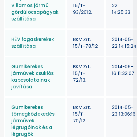
Villamos jármű
15/T-
22
gördülőcsapágyak
93/2012.
14:25:33
szállítása
HÉV fogaskerekek
BKV Zrt.
2014-05-
szállítása
15/T-78/12
22 14:15:24
Gumikerekes
BKV Zrt.
2014-06-
járművek csuklós
15/T-
16 11:32:07
kapcsolatainak
72/13.
javítása
Gumikerekes
BKV Zrt.
2014-05-
tömegközlekedési
15/T-
23 13:06:16
járművek
70/12.
légrugóinak és a
légrugók