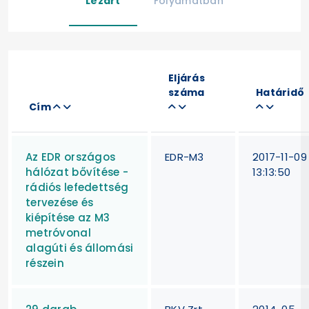
Lezárt
Folyamatban
Eljárás
száma
Határidő
Cím
Az EDR országos
EDR-M3
2017-11-09
hálózat bővítése -
13:13:50
rádiós lefedettség
tervezése és
kiépítése az M3
metróvonal
alagúti és állomási
részein