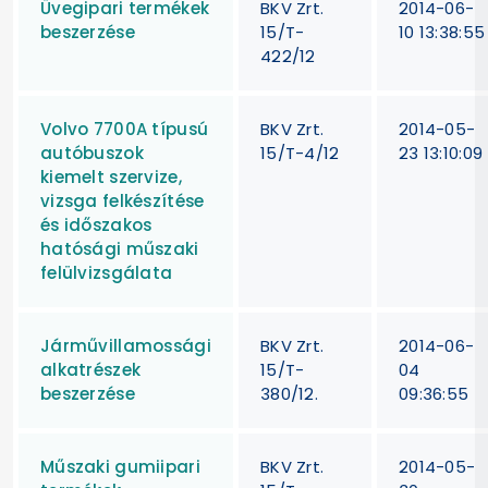
Üvegipari termékek
BKV Zrt.
2014-06-
beszerzése
15/T-
10 13:38:55
422/12
Volvo 7700A típusú
BKV Zrt.
2014-05-
autóbuszok
15/T-4/12
23 13:10:09
kiemelt szervize,
vizsga felkészítése
és időszakos
hatósági műszaki
felülvizsgálata
Járművillamossági
BKV Zrt.
2014-06-
alkatrészek
15/T-
04
beszerzése
380/12.
09:36:55
Műszaki gumiipari
BKV Zrt.
2014-05-