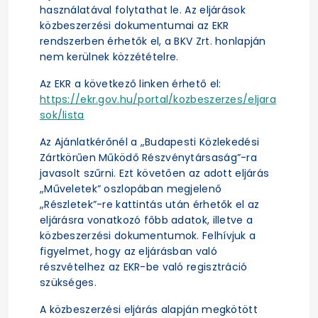
használatával folytathat le. Az eljárások
közbeszerzési dokumentumai az EKR
rendszerben érhetők el, a BKV Zrt. honlapján
nem kerülnek közzétételre.
Az EKR a következő linken érhető el:
https://ekr.gov.hu/portal/kozbeszerzes/eljara
sok/lista
Az Ajánlatkérőnél a „Budapesti Közlekedési
Zártkörűen Működő Részvénytársaság”-ra
javasolt szűrni. Ezt követően az adott eljárás
„Műveletek” oszlopában megjelenő
„Részletek”-re kattintás után érhetők el az
eljárásra vonatkozó főbb adatok, illetve a
közbeszerzési dokumentumok. Felhívjuk a
figyelmet, hogy az eljárásban való
részvételhez az EKR-be való regisztráció
szükséges.
A közbeszerzési eljárás alapján megkötött