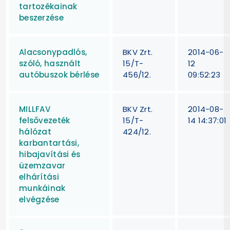
tartozékainak
beszerzése
Alacsonypadlós,
BKV Zrt.
2014-06-
szóló, használt
15/T-
12
autóbuszok bérlése
456/12.
09:52:23
MILLFAV
BKV Zrt.
2014-08-
felsővezeték
15/T-
14 14:37:01
hálózat
424/12.
karbantartási,
hibajavítási és
üzemzavar
elhárítási
munkáinak
elvégzése