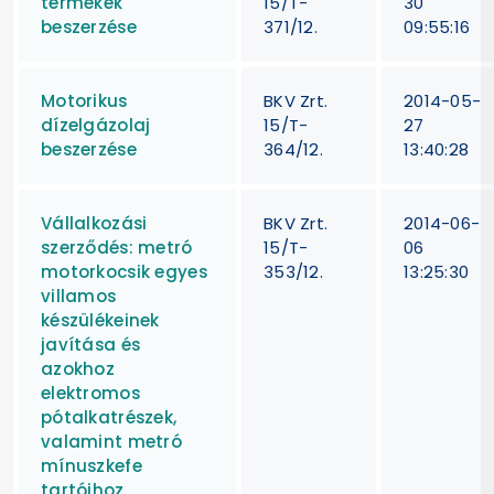
termékek
15/T-
30
beszerzése
371/12.
09:55:16
Motorikus
BKV Zrt.
2014-05-
dízelgázolaj
15/T-
27
beszerzése
364/12.
13:40:28
Vállalkozási
BKV Zrt.
2014-06-
szerződés: metró
15/T-
06
motorkocsik egyes
353/12.
13:25:30
villamos
készülékeinek
javítása és
azokhoz
elektromos
pótalkatrészek,
valamint metró
mínuszkefe
tartóihoz