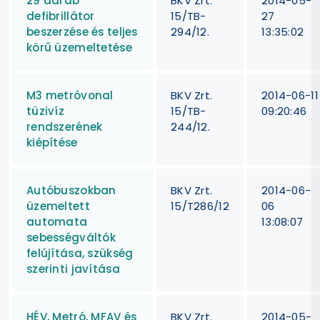
29 darab
BKV Zrt.
2014-05-
defibrillátor
15/TB-
27
beszerzése és teljes
294/12.
13:35:02
körű üzemeltetése
M3 metróvonal
BKV Zrt.
2014-06-11
tüzivíz
15/TB-
09:20:46
rendszerének
244/12.
kiépítése
Autóbuszokban
BKV Zrt.
2014-06-
üzemeltett
15/T286/12
06
automata
13:08:07
sebességváltók
felújítása, szükség
szerinti javítása
HÉV, Metró, MFAV és
BKV Zrt.
2014-05-