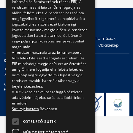
Információs Rendszerének része (EIR). A
rendszer használatával Ön elfogadja az
alábbi feltételeket: A rendszer használata
megfigyelhető, rögzithető es naplózható a
jogszabályi es a szervezet biztonsági
© Copyright 2026 BKV Zrt.
követelményeinek megfelelően. A rendszer
jogosulatlan használata tilos, és büntető
Impresszum
Jogi nyilatkozat
Technikai információk
vagy polgárjogi következményeket vonhat
Adatvédelmi politika és tájékoztatások
ÁSZF
Oldaltérkép
maga után.
A rendszer használata az itt ismertetett
feltételek kifejezett elfogadását jelenti. Az
KAPCSOLAT
EIR mindaddig megjeleníti ezt az értesitést,
Levelezési cím: 1980 Budapest, Pf. 11.
amig Ön nem fogadja el a feltételeket, es
Székhely: 1980 Budapest, Akácfa u. 15.
nem hajt végre egyértelmű lépést vagy a
rendszer további használatához vagy a
Központi telefonszám: + 36 1 461-65-00
bejelentkezéshez.
E-mail cím: bkv@bkv.hu
A sütik kezelésével összefüggő részletes
adatvédelmi tájékoztatás az alábbi linken
érhető el.
Süti tájékoztató
Bővebben
KÖTELEZŐ SÜTIK
MŰKÖDÉST TÁMOGATÓ