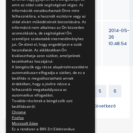
futóműveinek
amit az oldal sütik segítségével végez. Az
felújítása
információk vonatkozhatnak Önre mint
felhasználóra, a használt eszközre vagy az
oldal elvárt működésének biztosítására. Az
információ nem alkalmas az Ön közvetlen
Gumikerekes
BKV Zrt.
2014-05-
azonosítására, de segítségével Ön
tömegközlekedési
15/T-
26
személyre szabottabb internetélményhez
járművekhez
313/12.
10:48:54
jut. Ön dönti el, hogy engedélyezi-e sütik
fékdobok
használatát. Az alábbiakban Ön
kiválaszthatja azon sütiket, amelyeknek
beszerzése
kezeléséhez hozzájárul.
A böngészők egy része alapértelmezettként
automatikusan elfogadja a sütiket, de ez a
beállítás is megváltoztatható annak
érdekében, hogy a jövőre nézve a
felhasználó megakadályozza az
Előző
1
2
3
4
5
6
automatikus elfogadást.
További részletek a böngészők süti
7
8
9
10
11
Következő
beállításairól:
Chrome
Firefox
Microsoft Edge
Ez a rendszer a BKV Zrt Elektronikus