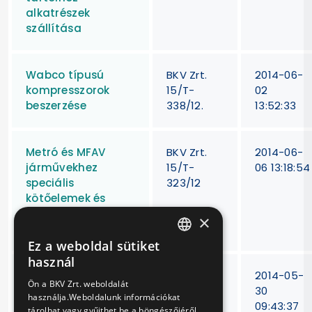
alkatrészek
szállítása
Wabco típusú
BKV Zrt.
2014-06-
kompresszorok
15/T-
02
beszerzése
338/12.
13:52:33
Metró és MFAV
BKV Zrt.
2014-06-
járművekhez
15/T-
06 13:18:54
speciális
323/12
kötőelemek és
csapszegek
×
beszerzése
Ez a weboldal sütiket
HUNGARIAN
használ
Alacsony padlós
BKV Zrt.
2014-05-
ENGLISH
Ön a BKV Zrt. weboldalát
autóbuszok
15/T-
30
használja.Weboldalunk információkat
hajtott
322/12.
09:43:37
tárolhat vagy gyűjthet be a böngészőjéről,