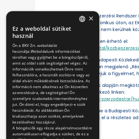
Az Elektronikus Közbeszerzési Rendszer (
×
eljárásokat csak elektronikus úton, az 
Ez a weboldal sütiket
el, a BKV Zrt. honlapján nem kerülnek kö
HUNGARIAN
használ
Az EKR a következő linken érhető el:
ENGLISH
Ön a BKV Zrt. weboldalát
https://ekr.gov.hu/portal/kozbeszerzes/
használja.Weboldalunk információkat
tárolhat vagy gyűjthet be a böngészőjéről,
Az Ajánlatkérőnél a „Budapesti Közleked
amit az oldal sütik segítségével végez. Az
„Műveletek” oszlopában megjelenő „Részl
információk vonatkozhatnak Önre mint
dokumentumok. Felhívjuk a figyelmet, h
felhasználóra, a használt eszközre vagy az
oldal elvárt működésének biztosítására. Az
A közbeszerzési eljárás alapján megköt
információ nem alkalmas az Ön közvetlen
ben érhetők el a következő linken:
azonosítására, de segítségével Ön
https://ekr.gov.hu/ekr-szerzodestar/hu
személyre szabottabb internetélményhez
jut. Ön dönti el, hogy engedélyezi-e sütik
A „
Kulcsszavak
” mezőbe a Budapesti Kö
használatát. Az alábbiakban Ön
kiválaszthatja azon sütiket, amelyeknek
kattintás után érhetők el a részletes ad
kezeléséhez hozzájárul.
A böngészők egy része alapértelmezettként
automatikusan elfogadja a sütiket, de ez a