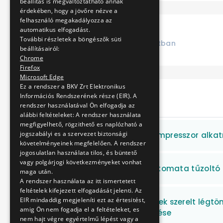
beállítás is megváltoztatható annak
érdekében, hogy a jövőre nézve a
felhasználó megakadályozza az
automatikus elfogadást.
További részletek a böngészők süti
Lezárt
Folyamatban
beállításairól:
Chrome
Firefox
Microsoft Edge
Ez a rendszer a BKV Zrt Elektronikus
Információs Rendszerének része (EIR). A
Cím
rendszer használatával Ön elfogadja az
alábbi feltételeket: A rendszer használata
megfigyelhető, rögzithető es naplózható a
jogszabályi es a szervezet biztonsági
MFAV BS 4/7 csavarkompresszor alkatr
követelményeinek megfelelően. A rendszer
jogosulatlan használata tilos, és büntető
vagy polgárjogi következményeket vonhat
Buszok felszerelése automata tűzoltó
maga után.
A rendszer használata az itt ismertetett
feltételek kifejezett elfogadását jelenti. Az
EIR mindaddig megjeleníti ezt az értesitést,
MFAV és metró járművek szerelt légtö
amig Ön nem fogadja el a feltételeket, es
tartozékainak beszerzése
nem hajt végre egyértelmű lépést vagy a