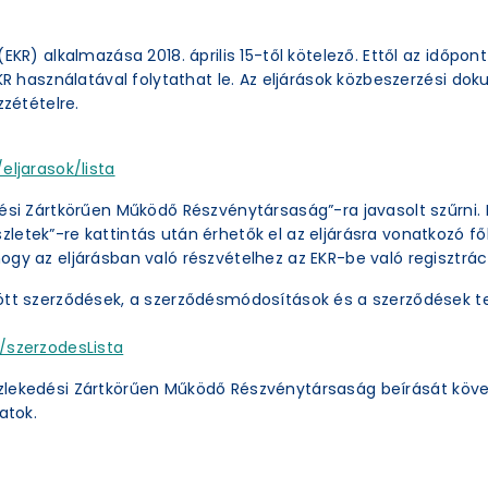
EKR) alkalmazása 2018. április 15-től kötelező. Ettől az időpon
EKR használatával folytathat le. Az eljárások közbeszerzési 
zzétételre.
eljarasok/lista
ési Zártkörűen Működő Részvénytársaság”-ra javasolt szűrni. 
etek”-re kattintás után érhetők el az eljárásra vonatkozó főb
ogy az eljárásban való részvételhez az EKR-be való regisztrác
ött szerződések, a szerződésmódosítások és a szerződések te
/szerzodesLista
zlekedési Zártkörűen Működő Részvénytársaság beírását köve
atok.