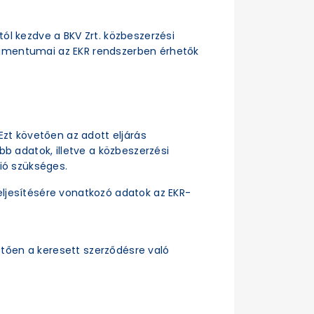
ttól kezdve a BKV Zrt. közbeszerzési
dokumentumai az EKR rendszerben érhetők
Ezt követően az adott eljárás
b adatok, illetve a közbeszerzési
ió szükséges.
ljesítésére vonatkozó adatok az EKR-
tően a keresett szerződésre való