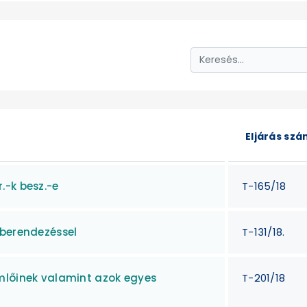
Eljárás sz
.-k besz.-e
T-165/18
 berendezéssel
T-131/18.
mlőinek valamint azok egyes
T-201/18