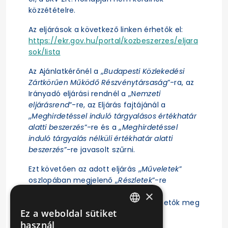
közzétételre.
Az eljárások a következő linken érhetők el:
https://ekr.gov.hu/portal/kozbeszerzes/eljara
sok/lista
Az Ajánlatkérőnél a „
Budapesti Közlekedési
Zártkörűen Működő Részvénytársaság
”-ra, az
Irányadó eljárási rendnél a „N
emzeti
eljárásrend
”-re, az Eljárás fajtájánál a
„
Meghirdetéssel induló tárgyalásos értékhatár
alatti beszerzés
”-re és a „
Meghirdetéssel
induló tárgyalás nélküli értékhatár alatti
beszerzés
”-re javasolt szűrni.
Ezt követően az adott eljárás „
Műveletek
”
oszlopában megjelenő „
Részletek
”-re
kattintás után érhető el az eljárás
×
ajánlattételi felhívása, illetve tekinthetők meg
Ez a weboldal sütiket
az eljárásra vonatkozó főbb adatok.
HUNGARIAN
használ