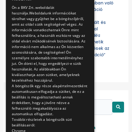
Felhívjuk a figyelmet, hogy az eljárásban való
ENGLISH
Ön a BKV Zrt. weboldalát
részvételhez az EKR-be való regisztráció
használja.Weboldalunk információkat
szükséges! Az eljárás további
tárolhat vagy gyűjthet be a böngészőjéről,
dokumentumait az EKR-ben regisztrált és
amit az oldal sütik segítségével végez. Az
ajánlat összeállítására jogosultsággal
információk vonatkozhatnak Önre mint
rendelkező Felhasználók az „
Érdeklődés
felhasználóra, a használt eszközre vagy az
oldal elvárt működésének biztosítására. Az
jelzése
” funkció indítása után tekinthetik
információ nem alkalmas az Ön közvetlen
meg. Az eljárással kapcsolatos kérdések az
azonosítására, de segítségével Ön
EKR-ben erre létrehozott „
Kommunikáció
”
személyre szabottabb internetélményhez
felületen tehetők fel.
jut. Ön dönti el, hogy engedélyezi-e sütik
használatát. Az alábbiakban Ön
kiválaszthatja azon sütiket, amelyeknek
kezeléséhez hozzájárul.
A böngészők egy része alapértelmezettként
automatikusan elfogadja a sütiket, de ez a
beállítás is megváltoztatható annak
érdekében, hogy a jövőre nézve a
felhasználó megakadályozza az
automatikus elfogadást.
További részletek a böngészők süti
beállításairól:
Lezárt
Folyamatban
Chrome