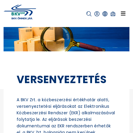
VERSENYEZTETÉS
A BKV Zrt. a közbeszerzési értékhatár alatti,
versenyeztetési eljárásokat az Elektronikus
Közbeszerzési Rendszer (EKR) alkalmazásával
folytatja le. Az eljárások beszerzési
dokumentumai az EKR rendszerben érhetők
el, a BKV Zrt. holnapján nem kerülnek