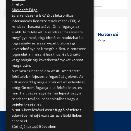
Firefox
Microsoft Edge
Ez a rendszer a BKV Zrt Elektronikus
Információs Rendszerének része (EIR). A
rendszer használatával Ön elfogadja az
Eljárás
alábbi feltételeket: A rendszer használata
száma
Határidő
megfigyelhető, rögzithető es naplózható a
Cím
jogszabályi es a szervezet biztonsági
követelményeinek megfelelően. A rendszer
jogosulatlan használata tilos, és büntető
vagy polgárjogi következményeket vonhat
maga után.
A rendszer használata az itt ismertetett
Előző
1
Következő
feltételek kifejezett elfogadását jelenti. Az
EIR mindaddig megjeleníti ezt az értesitést,
amig Ön nem fogadja el a feltételeket, es
nem hajt végre egyértelmű lépést vagy a
rendszer további használatához vagy a
bejelentkezéshez.
A sütik kezelésével összefüggő részletes
adatvédelmi tájékoztatás az alábbi linken
érhető el.
Süti tájékoztató
Bővebben
© Copyright 2026 BKV Zrt.