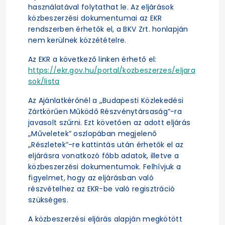
használatával folytathat le. Az eljárások
közbeszerzési dokumentumai az EKR
rendszerben érhetők el, a BKV Zrt. honlapján
nem kerülnek közzétételre.
Az EKR a következő linken érhető el:
https://ekr.gov.hu/portal/kozbeszerzes/eljara
sok/lista
Az Ajánlatkérőnél a „Budapesti Közlekedési
Zártkörűen Működő Részvénytársaság”-ra
javasolt szűrni. Ezt követően az adott eljárás
„Műveletek” oszlopában megjelenő
„Részletek”-re kattintás után érhetők el az
eljárásra vonatkozó főbb adatok, illetve a
közbeszerzési dokumentumok. Felhívjuk a
figyelmet, hogy az eljárásban való
részvételhez az EKR-be való regisztráció
szükséges.
A közbeszerzési eljárás alapján megkötött