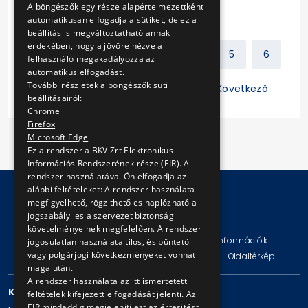
A böngészők egy része alapértelmezettként
automatikusan elfogadja a sütiket, de ez a
beállítás is megváltoztatható annak
érdekében, hogy a jövőre nézve a
Előző
1
2
3
4
5
6
felhasználó megakadályozza az
automatikus elfogadást.
További részletek a böngészők süti
7
8
9
10
11
Következő
beállításairól:
Chrome
Firefox
Microsoft Edge
Ez a rendszer a BKV Zrt Elektronikus
Információs Rendszerének része (EIR). A
rendszer használatával Ön elfogadja az
alábbi feltételeket: A rendszer használata
megfigyelhető, rögzithető es naplózható a
jogszabályi es a szervezet biztonsági
© Copyright 2026 BKV Zrt.
követelményeinek megfelelően. A rendszer
Impresszum
Jogi nyilatkozat
Technikai információk
jogosulatlan használata tilos, és büntető
vagy polgárjogi következményeket vonhat
Adatvédelmi politika és tájékoztatások
ÁSZF
Oldaltérkép
maga után.
A rendszer használata az itt ismertetett
KAPCSOLAT
feltételek kifejezett elfogadását jelenti. Az
EIR mindaddig megjeleníti ezt az értesitést,