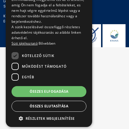
Levelezési cím: 1980 Budapest, Pf. 11.
amig Ön nem fogadja el a feltételeket, es
Székhely: 1980 Budapest, Akácfa u. 15.
nem hajt végre egyértelmű lépést vagy a
rendszer további használatához vagy a
Központi telefonszám: + 36 1 461-65-00
E-mail cím: bkv@bkv.hu
bejelentkezéshez.
A sütik kezelésével összefüggő részletes
adatvédelmi tájékoztatás az alábbi linken
érhető el.
Süti tájékoztató
Bővebben
KÖTELEZŐ SÜTIK
MŰKÖDÉST TÁMOGATÓ
EGYÉB
ÖSSZES ELFOGADÁSA
ÖSSZES ELUTASÍTÁSA
RÉSZLETEK MEGJELENÍTÉSE