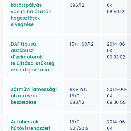
kötöttpályás
396/12
04
vasúti hálózatán
08:50:12
hegesztések
elvégzése
DAF típusú
15/T-60/12
2014-06-
autóbusz
04
dízelmotorok
09:33:02
felújítása, szükség
szerinti javítása
Járművillamossági
BKV Zrt.
2014-06-
alkatrészek
15/T-
04
beszerzése
380/12.
09:36:55
Autóbuszok
15/T-
2014-06-
hűtővízrendszeri
321/2012
04