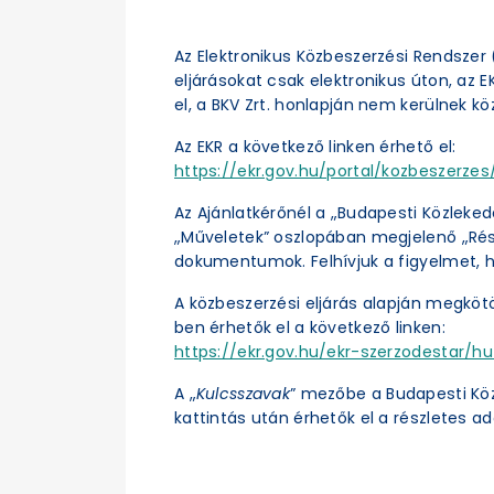
Az Elektronikus Közbeszerzési Rendszer (
eljárásokat csak elektronikus úton, az 
el, a BKV Zrt. honlapján nem kerülnek kö
Az EKR a következő linken érhető el:
https://ekr.gov.hu/portal/kozbeszerzes/
Az Ajánlatkérőnél a „Budapesti Közleked
„Műveletek” oszlopában megjelenő „Részl
dokumentumok. Felhívjuk a figyelmet, h
A közbeszerzési eljárás alapján megköt
ben érhetők el a következő linken:
https://ekr.gov.hu/ekr-szerzodestar/hu
A „
Kulcsszavak
” mezőbe a Budapesti Kö
kattintás után érhetők el a részletes ad