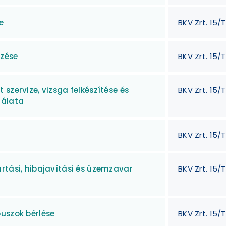
e
BKV Zrt. 15/T
rzése
BKV Zrt. 15/
szervize, vizsga felkészítése és
BKV Zrt. 15/
gálata
BKV Zrt. 15/
rtási, hibajavítási és üzemzavar
BKV Zrt. 15/
uszok bérlése
BKV Zrt. 15/