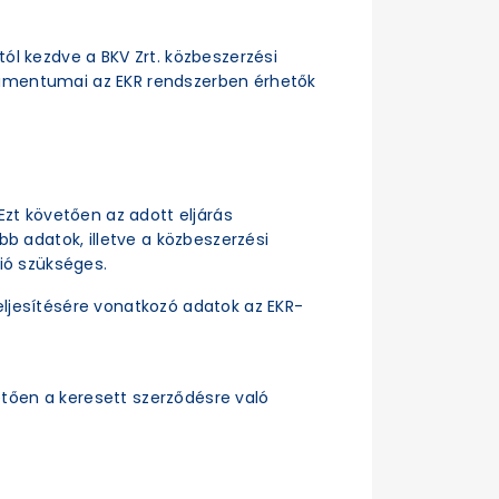
ttól kezdve a BKV Zrt. közbeszerzési
dokumentumai az EKR rendszerben érhetők
Ezt követően az adott eljárás
b adatok, illetve a közbeszerzési
ió szükséges.
ljesítésére vonatkozó adatok az EKR-
tően a keresett szerződésre való