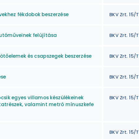
vekhez fékdobok beszerzése
BKV Zrt. 15/T
utóműveinek felújítása
BKV Zrt. 15/
kötőelemek és csapszegek beszerzése
BKV Zrt. 15/
ése
BKV Zrt. 15/
csik egyes villamos készülékeinek
BKV Zrt. 15/
katrészek, valamint metró mínuszkefe
BKV Zrt. 15/