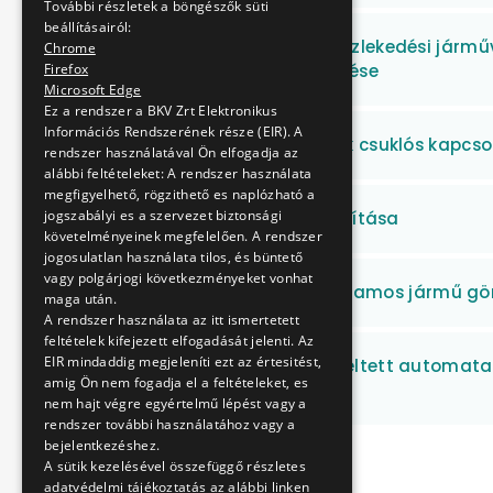
További részletek a böngészők süti
beállításairól:
Gumikerekes tömegközlekedési járműv
Chrome
tartozékainak beszerzése
Firefox
Microsoft Edge
Ez a rendszer a BKV Zrt Elektronikus
Információs Rendszerének része (EIR). A
Gumikerekes járművek csuklós kapcso
rendszer használatával Ön elfogadja az
alábbi feltételeket: A rendszer használata
megfigyelhető, rögzithető es naplózható a
jogszabályi es a szervezet biztonsági
HÉV fogaskerekek szállítása
követelményeinek megfelelően. A rendszer
jogosulatlan használata tilos, és büntető
vagy polgárjogi következményeket vonhat
HÉV, Metró, MFAV és Villamos jármű g
maga után.
A rendszer használata az itt ismertetett
feltételek kifejezett elfogadását jelenti. Az
EIR mindaddig megjeleníti ezt az értesitést,
Autóbuszokban üzemeltett automata s
amig Ön nem fogadja el a feltételeket, es
szerinti javítása
nem hajt végre egyértelmű lépést vagy a
rendszer további használatához vagy a
bejelentkezéshez.
A sütik kezelésével összefüggő részletes
adatvédelmi tájékoztatás az alábbi linken