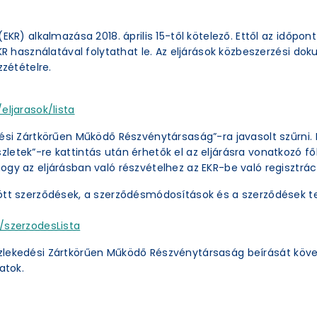
EKR) alkalmazása 2018. április 15-től kötelező. Ettől az időpon
EKR használatával folytathat le. Az eljárások közbeszerzési 
zzétételre.
eljarasok/lista
ési Zártkörűen Működő Részvénytársaság”-ra javasolt szűrni. 
etek”-re kattintás után érhetők el az eljárásra vonatkozó főb
ogy az eljárásban való részvételhez az EKR-be való regisztrác
ött szerződések, a szerződésmódosítások és a szerződések te
/szerzodesLista
zlekedési Zártkörűen Működő Részvénytársaság beírását köve
atok.