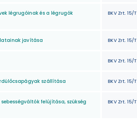
ek légrugóinak és a légrugók
BKV Zrt. 15/
latainak javítása
BKV Zrt. 15/
BKV Zrt. 15/
ördülőcsapágyak szállítása
BKV Zrt. 15/
ebességváltók felújítása, szükség
BKV Zrt. 15/