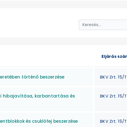
Eljárás sz
keretében történő beszerzése
BKV Zrt. 15/T
ti hibajavítása, karbantartása és
BKV Zrt. 15/
entblokkok és csuklófej beszerzése
BKV Zrt. 15/