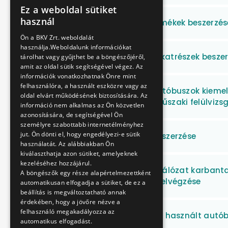
Ez a weboldal sütiket
HUNGARIAN
használ
Műszaki gumiipari termékek beszerzés
ENGLISH
Ön a BKV Zrt. weboldalát
használja.Weboldalunk információkat
Járművillamossági alkatrészek besze
tárolhat vagy gyűjthet be a böngészőjéről,
amit az oldal sütik segítségével végez. Az
információk vonatkozhatnak Önre mint
felhasználóra, a használt eszközre vagy az
Volvo 7700A típusú autóbuszok kiemelt 
oldal elvárt működésének biztosítására. Az
időszakos hatósági műszaki felülvizs
információ nem alkalmas az Ön közvetlen
azonosítására, de segítségével Ön
személyre szabottabb internetélményhez
jut. Ön dönti el, hogy engedélyezi-e sütik
Üvegipari termékek beszerzése
használatát. Az alábbiakban Ön
kiválaszthatja azon sütiket, amelyeknek
kezeléséhez hozzájárul.
MILLFAV felsővezeték hálózat karbanta
A böngészők egy része alapértelmezettként
elhárítási munkáinak elvégzése
automatikusan elfogadja a sütiket, de ez a
beállítás is megváltoztatható annak
érdekében, hogy a jövőre nézve a
felhasználó megakadályozza az
Alacsonypadlós, szóló, használt autób
automatikus elfogadást.