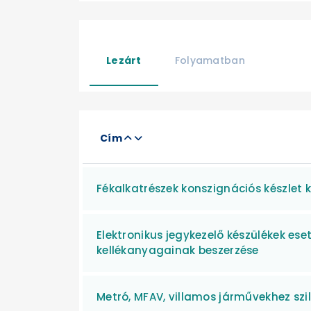
Lezárt
Folyamatban
Cím
Fékalkatrészek konszignációs készlet 
Elektronikus jegykezelő készülékek ese
kellékanyagainak beszerzése
Metró, MFAV, villamos járművekhez szil