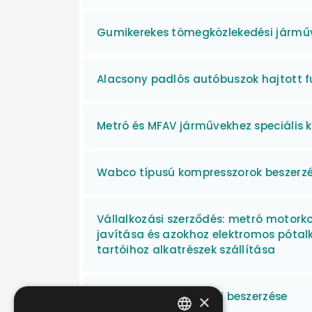
Gumikerekes tömegközlekedési jármű
Alacsony padlós autóbuszok hajtott f
Metró és MFAV járművekhez speciális 
Wabco típusú kompresszorok beszerz
Vállalkozási szerződés: metró motorko
javítása és azokhoz elektromos pótal
tartóihoz alkatrészek szállítása
Motorikus dízelgázolaj beszerzése
×