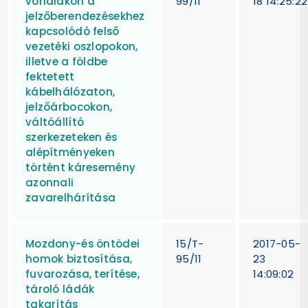
vonalakon a
99/11
18 14:25:22
jelzőberendezésekhez
kapcsolódó felső
vezetéki oszlopokon,
illetve a földbe
fektetett
kábelhálózaton,
jelzőárbocokon,
váltóállító
szerkezeteken és
alépítményeken
történt káresemény
azonnali
zavarelhárítása
Mozdony-és öntödei
15/T-
2017-05-
homok biztosítása,
95/11
23
fuvarozása, terítése,
14:09:02
tároló ládák
takarítás