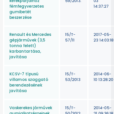
kerékpárjaihoz
59/2013.
03
fémfegyverzetes
14:37:27
gumibetét
beszerzése
Renault és Mercedes
15/T-
2017-05-
gépjárművek (3,5
57/11
23 14:03:18
tonna felett)
karbantartása,
javítása
KCSV-7 típusú
15/T-
2014-06-
villamos szaggató
53/2013
10 13:28:20
berendezésének
javítása
Vaskerekes járművek
15/T-
2014-05-
gumialkatrészeinek
50/2012
21 09:36:18