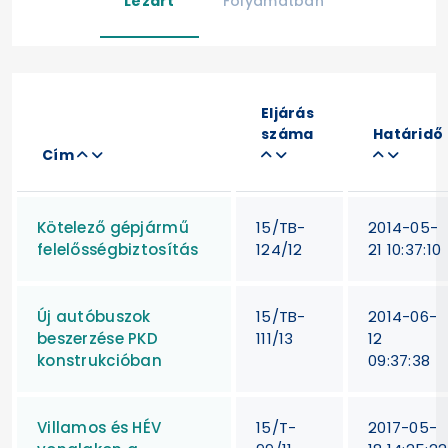
Lezárt
Folyamatban
Eljárás
száma
Határidő
Cím
Kötelező gépjármű
15/TB-
2014-05-
felelősségbiztosítás
124/12
21 10:37:10
Új autóbuszok
15/TB-
2014-06-
beszerzése PKD
111/13
12
konstrukcióban
09:37:38
Villamos és HÉV
15/T-
2017-05-