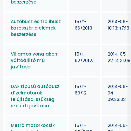
beszerzése
Autóbusz és trolibusz
15/T-
2014-06-
karosszéria elemek
66/2013
10 13:47:18
beszerzése
Villamos vonalakon
15/T-
2014-05-
váltóállító mű
62/2012.
22 14:21:08
javítása
DAF típusú autóbusz
15/T-
2014-06-
dízelmotorok
60/12
04
felújítása, szükség
09:33:02
szerinti javítása
Metró motorkocsik
15/T-
2014-06-