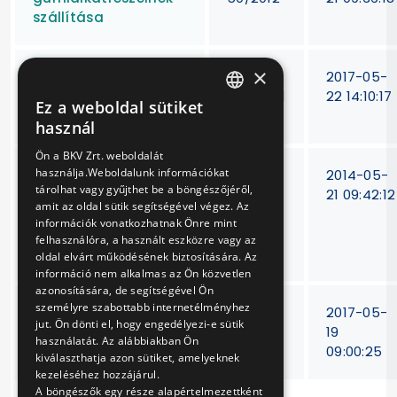
szállítása
×
Levegős szerelvények
15/T-
2017-05-
alkatrészeinek
485/2011
22 14:10:17
Ez a weboldal sütiket
HUNGARIAN
szállítása
használ
ENGLISH
Ön a BKV Zrt. weboldalát
használja.Weboldalunk információkat
Villamos ajtók
15/T-
2014-05-
tárolhat vagy gyűjthet be a böngészőjéről,
elektromos és
48/2012
21 09:42:12
amit az oldal sütik segítségével végez. Az
mechanikus
információk vonatkozhatnak Önre mint
alkatrészeinek
felhasználóra, a használt eszközre vagy az
javítása, szállítása
oldal elvárt működésének biztosítására. Az
információ nem alkalmas az Ön közvetlen
azonosítására, de segítségével Ön
személyre szabottabb internetélményhez
Műszerek, jeladók
15/T-
2017-05-
jut. Ön dönti el, hogy engedélyezi-e sütik
szállítása
479/11
19
használatát. Az alábbiakban Ön
09:00:25
kiválaszthatja azon sütiket, amelyeknek
kezeléséhez hozzájárul.
A böngészők egy része alapértelmezettként