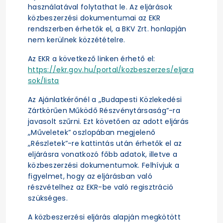
használatával folytathat le. Az eljárások
közbeszerzési dokumentumai az EKR
rendszerben érhetők el, a BKV Zrt. honlapján
nem kerülnek közzétételre.
Az EKR a következő linken érhető el:
https://ekr.gov.hu/portal/kozbeszerzes/eljara
sok/lista
Az Ajánlatkérőnél a „Budapesti Közlekedési
Zártkörűen Működő Részvénytársaság”-ra
javasolt szűrni. Ezt követően az adott eljárás
„Műveletek” oszlopában megjelenő
„Részletek”-re kattintás után érhetők el az
eljárásra vonatkozó főbb adatok, illetve a
közbeszerzési dokumentumok. Felhívjuk a
figyelmet, hogy az eljárásban való
részvételhez az EKR-be való regisztráció
szükséges.
A közbeszerzési eljárás alapján megkötött