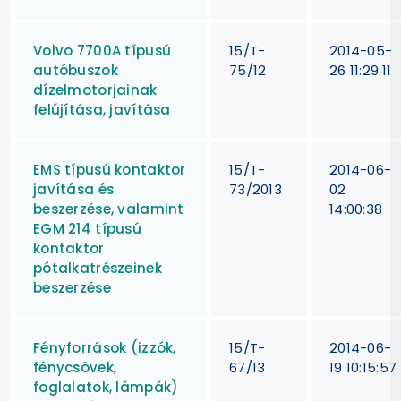
Volvo 7700A típusú
15/T-
2014-05-
autóbuszok
75/12
26 11:29:11
dízelmotorjainak
felújítása, javítása
EMS típusú kontaktor
15/T-
2014-06-
javítása és
73/2013
02
beszerzése, valamint
14:00:38
EGM 214 típusú
kontaktor
pótalkatrészeinek
beszerzése
Fényforrások (izzók,
15/T-
2014-06-
fénycsövek,
67/13
19 10:15:57
foglalatok, lámpák)