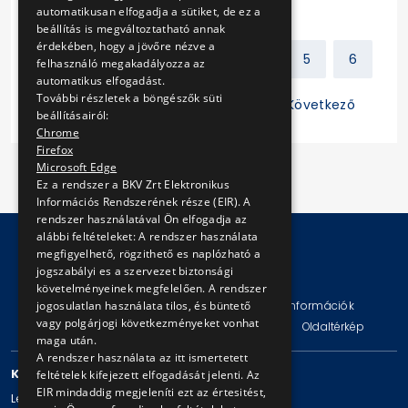
automatikusan elfogadja a sütiket, de ez a
beállítás is megváltoztatható annak
érdekében, hogy a jövőre nézve a
Előző
1
2
3
4
5
6
felhasználó megakadályozza az
automatikus elfogadást.
További részletek a böngészők süti
7
8
9
10
11
Következő
beállításairól:
Chrome
Firefox
Microsoft Edge
Ez a rendszer a BKV Zrt Elektronikus
Információs Rendszerének része (EIR). A
rendszer használatával Ön elfogadja az
alábbi feltételeket: A rendszer használata
megfigyelhető, rögzithető es naplózható a
jogszabályi es a szervezet biztonsági
© Copyright 2026 BKV Zrt.
követelményeinek megfelelően. A rendszer
jogosulatlan használata tilos, és büntető
Impresszum
Jogi nyilatkozat
Technikai információk
vagy polgárjogi következményeket vonhat
Adatvédelmi politika és tájékoztatások
ÁSZF
Oldaltérkép
maga után.
A rendszer használata az itt ismertetett
KAPCSOLAT
feltételek kifejezett elfogadását jelenti. Az
EIR mindaddig megjeleníti ezt az értesitést,
Levelezési cím: 1980 Budapest, Pf. 11.