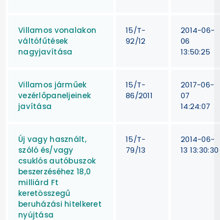
Villamos vonalakon
15/T-
2014-06-
váltófűtések
92/12
06
nagyjavítása
13:50:25
Villamos járműek
15/T-
2017-06-
vezérlőpaneljeinek
86/2011
07
javítása
14:24:07
Új vagy használt,
15/T-
2014-06-
szóló és/vagy
79/13
13 13:30:30
csuklós autóbuszok
beszerzéséhez 18,0
milliárd Ft
keretösszegű
beruházási hitelkeret
nyújtása