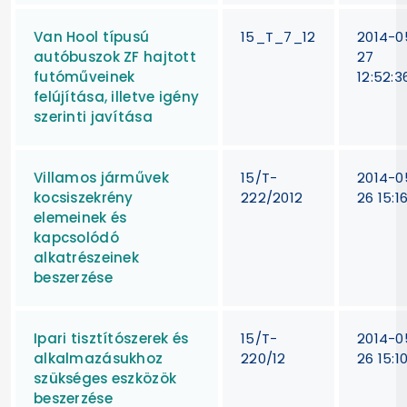
Van Hool típusú
15_T_7_12
2014-0
autóbuszok ZF hajtott
27
futóműveinek
12:52:3
felújítása, illetve igény
szerinti javítása
Villamos járművek
15/T-
2014-0
kocsiszekrény
222/2012
26 15:1
elemeinek és
kapcsolódó
alkatrészeinek
beszerzése
Ipari tisztítószerek és
15/T-
2014-0
alkalmazásukhoz
220/12
26 15:1
szükséges eszközök
beszerzése