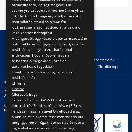
azonosítására, de segítségével Ön
személyre szabottabb internetélményhez
jut. Ön dönti el, hogy engedélyezi-e sütik
használatát. Az alábbiakban Ön
kiválaszthatja azon sütiket, amelyeknek
kezeléséhez hozzájárul.
A böngészők egy része alapértelmezettként
automatikusan elfogadja a sütiket, de ez a
beállítás is megváltoztatható annak
© Copyright 2026 BKV Zrt.
érdekében, hogy a jövőre nézve a
Impresszum
Jogi nyilatkozat
Technikai információk
felhasználó megakadályozza az
automatikus elfogadást.
Adatvédelmi politika és tájékoztatások
ÁSZF
Oldaltérkép
További részletek a böngészők süti
beállításairól:
KAPCSOLAT
Chrome
Firefox
Levelezési cím: 1980 Budapest, Pf. 11.
Microsoft Edge
Székhely: 1980 Budapest, Akácfa u. 15.
Ez a rendszer a BKV Zrt Elektronikus
Központi telefonszám: + 36 1 461-65-00
Információs Rendszerének része (EIR). A
E-mail cím: bkv@bkv.hu
rendszer használatával Ön elfogadja az
alábbi feltételeket: A rendszer használata
megfigyelhető, rögzithető es naplózható a
jogszabályi es a szervezet biztonsági