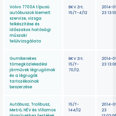
Volvo 7700A típusú
BKV Zrt.
2014-0
autóbuszok kiemelt
15/T-4/12
23 13:1
szervize, vizsga
felkészítése és
időszakos hatósági
műszaki
felülvizsgálata
Gumikerekes
BKV Zrt.
2014-0
tömegközlekedési
15/T-
23 13:0
járművek légrugóinak
70/12.
és a légrugók
tartozékainak
beszerzése
Autóbusz, Trolibusz,
15/T-
2014-0
Metró, HÉV és Villamos
144/12
23
járművekhez festékek
13:02:0