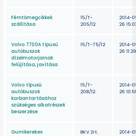
Fémtömegcikkek
15/T-
2014-0
szállítása
205/12
26 15:0
Volvo 7700A típusú
15/T-75/12
2014-0
autóbuszok
26 11:29
dízelmotorjainak
felújítása, javítása
Volvo típusú
15/T-
2014-0
autóbuszok
208/12.
26 10:5
karbantartásához
szükséges alkatrészek
beszerzése
Gumikerekes
BKV Zrt.
2014-0