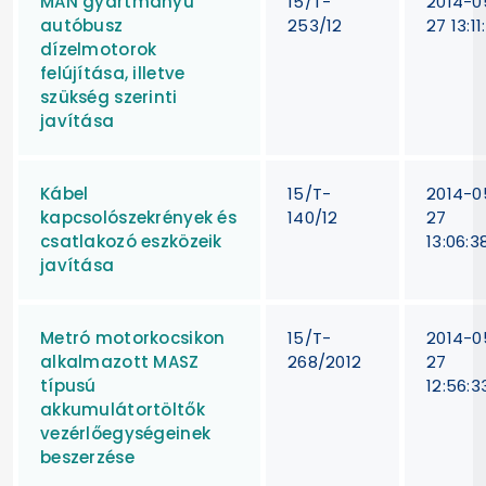
MAN gyártmányú
15/T-
2014-0
autóbusz
253/12
27 13:11
dízelmotorok
felújítása, illetve
szükség szerinti
javítása
Kábel
15/T-
2014-0
kapcsolószekrények és
140/12
27
csatlakozó eszközeik
13:06:3
javítása
Metró motorkocsikon
15/T-
2014-0
alkalmazott MASZ
268/2012
27
típusú
12:56:3
akkumulátortöltők
vezérlőegységeinek
beszerzése