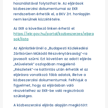
használatával folytathat le. Az eljárások
közbeszerzési dokumentumai az EKR
rendszerben érhetők el, a BKV Zrt. honlapján
nem kerülnek közzétételre.
Az EKR a következő linken érhető el:
https://ekr.gov.hu/portal/kozbeszerzes/eljara
sok/lista
Az Ajánlatkérőnél a „Budapesti Közlekedési
Zártkörűen Működő Részvénytársaság”-ra
javasolt szűrni. Ezt követően az adott eljárás
„Műveletek” oszlopában megjelenő
„Részletek”-re kattintás után érhetők el az
eljárásra vonatkozó főbb adatok, illetve a
közbeszerzési dokumentumok. Felhívjuk a
figyelmet, hogy az eljárásban való
részvételhez az EKR-be való regisztráció
szükséges.
A közbeszerzési eljárás alapján megkötött