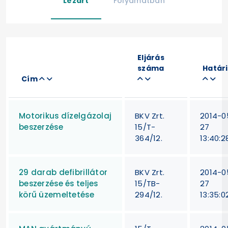
Lezárt
Folyamatban
Eljárás
száma
Határ
Cím
Motorikus dízelgázolaj
BKV Zrt.
2014-0
beszerzése
15/T-
27
364/12.
13:40:2
29 darab defibrillátor
BKV Zrt.
2014-0
beszerzése és teljes
15/TB-
27
körű üzemeltetése
294/12.
13:35:0