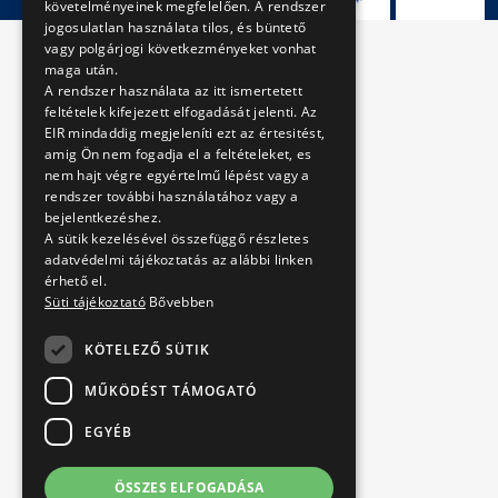
követelményeinek megfelelően. A rendszer
jogosulatlan használata tilos, és büntető
vagy polgárjogi következményeket vonhat
maga után.
A rendszer használata az itt ismertetett
feltételek kifejezett elfogadását jelenti. Az
EIR mindaddig megjeleníti ezt az értesitést,
amig Ön nem fogadja el a feltételeket, es
nem hajt végre egyértelmű lépést vagy a
rendszer további használatához vagy a
bejelentkezéshez.
A sütik kezelésével összefüggő részletes
adatvédelmi tájékoztatás az alábbi linken
érhető el.
Süti tájékoztató
Bővebben
KÖTELEZŐ SÜTIK
MŰKÖDÉST TÁMOGATÓ
EGYÉB
ÖSSZES ELFOGADÁSA