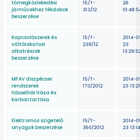
tömegközlekedési
15/T-
26
járművekhez fékdobok
313/12.
10:48:5
beszerzése
Kapcsolószerek és
15/T-
2014-0
váltólakatosi
238/12
23
alkatrészek
13:29:5
beszerzése
MFAV diszpécser
15/T-
2014-0
rendszerek
170/2012
23 13:21
hibaelhárítása és
karbantartása
Elektromos szigetelő
15/T-
2014-0
anyagok beszerzése
360/2012
23 13:1