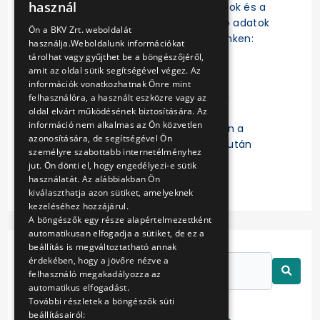
használ
szerződések, a szerződésmódosítások és a
ENGLISH
szerződések teljesítésére vonatkozó adatok
Ön a BKV Zrt. weboldalát
az EKR-ben érhetők el a következő linken:
használja.Weboldalunk információkat
https://ekr.gov.hu/ekr-
tárolhat vagy gyűjthet be a böngészőjéről,
szerzodestar/hu/szerzodesLista
amit az oldal sütik segítségével végez. Az
információk vonatkozhatnak Önre mint
A „
Kulcsszavak
” mezőbe a Budapesti
felhasználóra, a használt eszközre vagy az
oldal elvárt működésének biztosítására. Az
Közlekedési Zártkörűen Működő
információ nem alkalmas az Ön közvetlen
Részvénytársaság beírását követően a
azonosítására, de segítségével Ön
keresett szerződésre való kattintás után
személyre szabottabb internetélményhez
érhetők el a részletes adatok.
jut. Ön dönti el, hogy engedélyezi-e sütik
használatát. Az alábbiakban Ön
kiválaszthatja azon sütiket, amelyeknek
kezeléséhez hozzájárul.
A böngészők egy része alapértelmezettként
automatikusan elfogadja a sütiket, de ez a
beállítás is megváltoztatható annak
érdekében, hogy a jövőre nézve a
felhasználó megakadályozza az
automatikus elfogadást.
További részletek a böngészők süti
beállításairól: