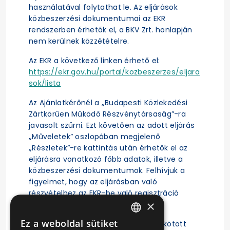
használatával folytathat le. Az eljárások
közbeszerzési dokumentumai az EKR
rendszerben érhetők el, a BKV Zrt. honlapján
nem kerülnek közzétételre.
Az EKR a következő linken érhető el:
https://ekr.gov.hu/portal/kozbeszerzes/eljara
sok/lista
Az Ajánlatkérőnél a „Budapesti Közlekedési
Zártkörűen Működő Részvénytársaság”-ra
javasolt szűrni. Ezt követően az adott eljárás
„Műveletek” oszlopában megjelenő
„Részletek”-re kattintás után érhetők el az
eljárásra vonatkozó főbb adatok, illetve a
közbeszerzési dokumentumok. Felhívjuk a
figyelmet, hogy az eljárásban való
részvételhez az EKR-be való regisztráció
×
szükséges.
Ez a weboldal sütiket
A közbeszerzési eljárás alapján megkötött
HUNGARIAN