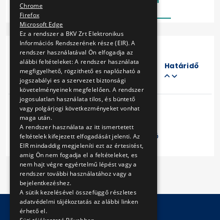
Lezárt
Folyamatban
Chrome
Firefox
Microsoft Edge
Ez a rendszer a BKV Zrt Elektronikus
Információs Rendszerének része (EIR). A
rendszer használatával Ön elfogadja az
Eljárás
alábbi feltételeket: A rendszer használata
száma
Határidő
megfigyelhető, rögzithető es naplózható a
Cím
jogszabályi es a szervezet biztonsági
követelményeinek megfelelően. A rendszer
jogosulatlan használata tilos, és büntető
vagy polgárjogi következményeket vonhat
maga után.
A rendszer használata az itt ismertetett
Előző
1
Következő
feltételek kifejezett elfogadását jelenti. Az
EIR mindaddig megjeleníti ezt az értesitést,
amig Ön nem fogadja el a feltételeket, es
nem hajt végre egyértelmű lépést vagy a
rendszer további használatához vagy a
bejelentkezéshez.
A sütik kezelésével összefüggő részletes
adatvédelmi tájékoztatás az alábbi linken
érhető el.