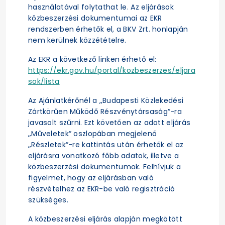
használatával folytathat le. Az eljárások
közbeszerzési dokumentumai az EKR
rendszerben érhetők el, a BKV Zrt. honlapján
nem kerülnek közzétételre.
Az EKR a következő linken érhető el:
https://ekr.gov.hu/portal/kozbeszerzes/eljara
sok/lista
Az Ajánlatkérőnél a „Budapesti Közlekedési
Zártkörűen Működő Részvénytársaság”-ra
javasolt szűrni. Ezt követően az adott eljárás
„Műveletek” oszlopában megjelenő
„Részletek”-re kattintás után érhetők el az
eljárásra vonatkozó főbb adatok, illetve a
közbeszerzési dokumentumok. Felhívjuk a
figyelmet, hogy az eljárásban való
részvételhez az EKR-be való regisztráció
szükséges.
A közbeszerzési eljárás alapján megkötött