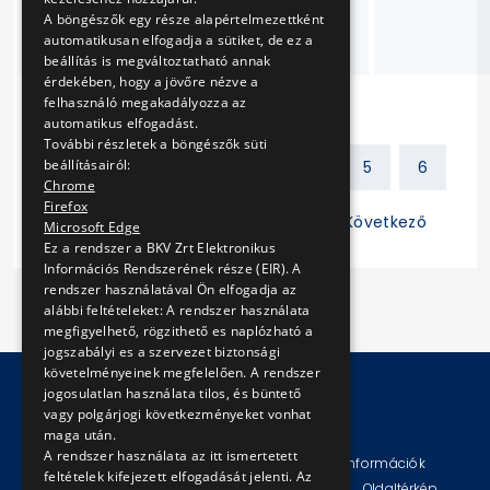
tápszivattyúk
A böngészők egy része alapértelmezettként
felújítása
automatikusan elfogadja a sütiket, de ez a
beállítás is megváltoztatható annak
érdekében, hogy a jövőre nézve a
felhasználó megakadályozza az
automatikus elfogadást.
További részletek a böngészők süti
beállításairól:
Előző
1
2
3
4
5
6
Chrome
Firefox
7
8
9
10
11
Következő
Microsoft Edge
Ez a rendszer a BKV Zrt Elektronikus
Információs Rendszerének része (EIR). A
rendszer használatával Ön elfogadja az
alábbi feltételeket: A rendszer használata
megfigyelhető, rögzithető es naplózható a
jogszabályi es a szervezet biztonsági
követelményeinek megfelelően. A rendszer
jogosulatlan használata tilos, és büntető
vagy polgárjogi következményeket vonhat
© Copyright 2026 BKV Zrt.
maga után.
A rendszer használata az itt ismertetett
Impresszum
Jogi nyilatkozat
Technikai információk
feltételek kifejezett elfogadását jelenti. Az
Adatvédelmi politika és tájékoztatások
ÁSZF
Oldaltérkép