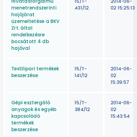
Hivatásforgalmú
15/T-
2014-06-
menetrendszerinti
431/12.
02 15:25:13
hajójárat
üzemeltetése a BKV
Zrt. által
rendelkezésre
bocsátott 4 db
hajóval
Textilipari termékek
15/T-
2014-06-
beszerzése
141/12
02
15:39:57
Gépi esztergáló
15/T-
2014-06-
anyagok és egyéb
384/12
02
kapcsolódó
15:43:54
termékek
beszerzése