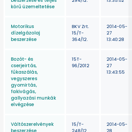
beszerzése és teljes
294/12.
13:35:02
körű üzemeltetése
Motorikus
BKV Zrt.
2014-05-
dízelgázolaj
15/T-
27
beszerzése
364/12.
13:40:28
Bozót- és
15T-
2014-05-
cserjeirtás,
96/2012
27
fűkaszálás,
13:43:55
vegyszeres
gyomirtás,
fakivágás,
gallyazási munkák
elvégzése
Váltószerelvények
15/T-
2014-05-
beszerzése
248/12
28