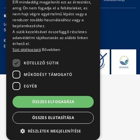
EIR mindaddig megjeleníti ezt az értesitést,
amig Ön nem fogadja el a feltételeket, es
nem hajt végre egyértelmű lépést vagy a
KAPCSOLAT
rendszer további használatához vagy a
Levelezési cím: 1980 Budapest, Pf. 11.
bejelentkezéshez.
Székhely: 1980 Budapest, Akácfa u. 15.
A sütik kezelésével összefüggő részletes
adatvédelmi tájékoztatás az alábbi linken
Központi telefonszám: + 36 1 461-65-00
érhető el.
E-mail cím: bkv@bkv.hu
Süti tájékoztató
Bővebben
KÖTELEZŐ SÜTIK
MŰKÖDÉST TÁMOGATÓ
EGYÉB
ÖSSZES ELFOGADÁSA
ÖSSZES ELUTASÍTÁSA
RÉSZLETEK MEGJELENÍTÉSE