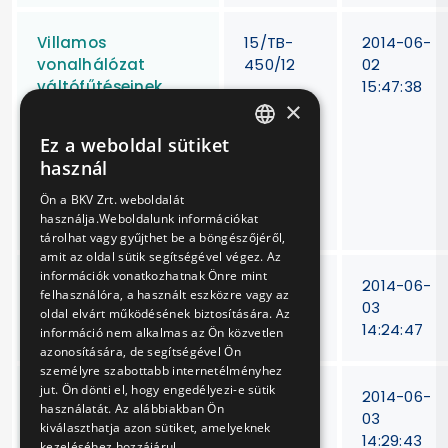
Villamos
15/TB-
2014-06-
vonalhálózat
450/12
02
váltófűtéseinek
15:47:38
×
korszerűsítése négy
helyszínen,
Ez a weboldal sütiket
fogaskerekű
HUNGARIAN
használ
vonalán váltófűtési
ENGLISH
és világítási
Ön a BKV Zrt. weboldalát
szekrények cseréje
használja.Weboldalunk információkat
tárolhat vagy gyűjthet be a böngészőjéről,
amit az oldal sütik segítségével végez. Az
információk vonatkozhatnak Önre mint
Kardántengelyek
15/T-
2014-06-
felhasználóra, a használt eszközre vagy az
felújítása, javítása
421/12
03
oldal elvárt működésének biztosítására. Az
14:24:47
információ nem alkalmas az Ön közvetlen
azonosítására, de segítségével Ön
személyre szabottabb internetélményhez
jut. Ön dönti el, hogy engedélyezi-e sütik
Dízel
15/T-
2014-06-
használatát. Az alábbiakban Ön
befecskendező
336/12
03
kiválaszthatja azon sütiket, amelyeknek
szivattyúk és
14:29:43
kezeléséhez hozzájárul.