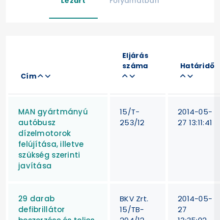
Lezárt
Folyamatban
Eljárás
száma
Határidő
Cím
MAN gyártmányú
15/T-
2014-05-
autóbusz
253/12
27 13:11:41
dízelmotorok
felújítása, illetve
szükség szerinti
javítása
29 darab
BKV Zrt.
2014-05-
defibrillátor
15/TB-
27