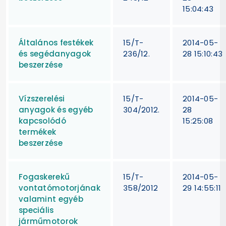
15:04:43
Általános festékek
15/T-
2014-05-
és segédanyagok
236/12.
28 15:10:43
beszerzése
Vízszerelési
15/T-
2014-05-
anyagok és egyéb
304/2012.
28
kapcsolódó
15:25:08
termékek
beszerzése
Fogaskerekű
15/T-
2014-05-
vontatómotorjának
358/2012
29 14:55:11
valamint egyéb
speciális
járműmotorok