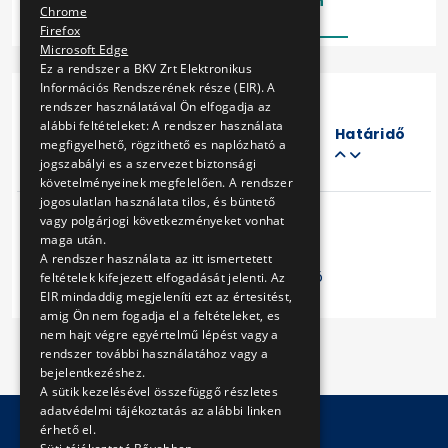
Lezárt
Folyamatban
Chrome
Firefox
Microsoft Edge
Ez a rendszer a BKV Zrt Elektronikus
Információs Rendszerének része (EIR). A
rendszer használatával Ön elfogadja az
Eljárás
alábbi feltételeket: A rendszer használata
száma
Határidő
megfigyelhető, rögzithető es naplózható a
Cím
jogszabályi es a szervezet biztonsági
követelményeinek megfelelően. A rendszer
jogosulatlan használata tilos, és büntető
vagy polgárjogi következményeket vonhat
maga után.
A rendszer használata az itt ismertetett
Előző
1
Következő
feltételek kifejezett elfogadását jelenti. Az
EIR mindaddig megjeleníti ezt az értesitést,
amig Ön nem fogadja el a feltételeket, es
nem hajt végre egyértelmű lépést vagy a
rendszer további használatához vagy a
bejelentkezéshez.
A sütik kezelésével összefüggő részletes
adatvédelmi tájékoztatás az alábbi linken
érhető el.