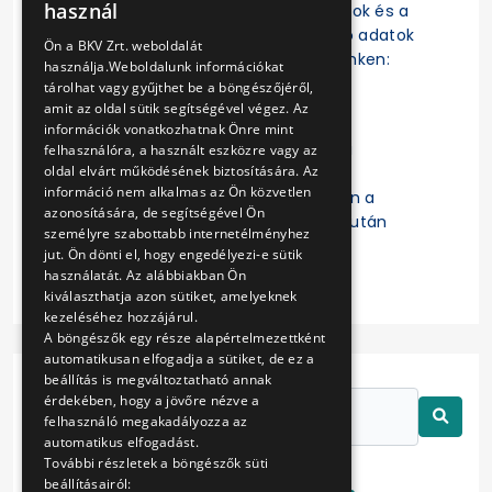
használ
szerződések, a szerződésmódosítások és a
ENGLISH
szerződések teljesítésére vonatkozó adatok
Ön a BKV Zrt. weboldalát
az EKR-ben érhetők el a következő linken:
használja.Weboldalunk információkat
https://ekr.gov.hu/ekr-
tárolhat vagy gyűjthet be a böngészőjéről,
szerzodestar/hu/szerzodesLista
amit az oldal sütik segítségével végez. Az
információk vonatkozhatnak Önre mint
A „
Kulcsszavak
” mezőbe a Budapesti
felhasználóra, a használt eszközre vagy az
oldal elvárt működésének biztosítására. Az
Közlekedési Zártkörűen Működő
információ nem alkalmas az Ön közvetlen
Részvénytársaság beírását követően a
azonosítására, de segítségével Ön
keresett szerződésre való kattintás után
személyre szabottabb internetélményhez
érhetők el a részletes adatok.
jut. Ön dönti el, hogy engedélyezi-e sütik
használatát. Az alábbiakban Ön
kiválaszthatja azon sütiket, amelyeknek
kezeléséhez hozzájárul.
A böngészők egy része alapértelmezettként
automatikusan elfogadja a sütiket, de ez a
beállítás is megváltoztatható annak
érdekében, hogy a jövőre nézve a
felhasználó megakadályozza az
automatikus elfogadást.
További részletek a böngészők süti
beállításairól: