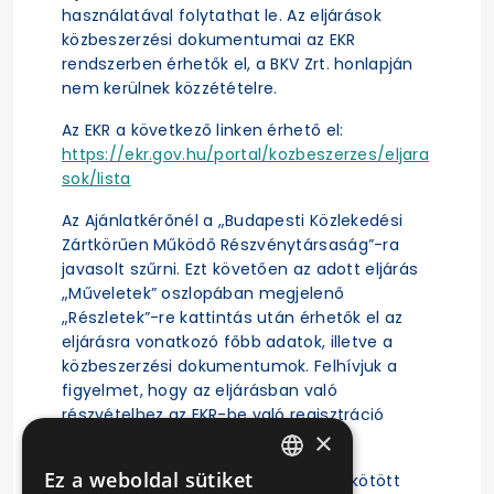
használatával folytathat le. Az eljárások
közbeszerzési dokumentumai az EKR
rendszerben érhetők el, a BKV Zrt. honlapján
nem kerülnek közzétételre.
Az EKR a következő linken érhető el:
https://ekr.gov.hu/portal/kozbeszerzes/eljara
sok/lista
Az Ajánlatkérőnél a „Budapesti Közlekedési
Zártkörűen Működő Részvénytársaság”-ra
javasolt szűrni. Ezt követően az adott eljárás
„Műveletek” oszlopában megjelenő
„Részletek”-re kattintás után érhetők el az
eljárásra vonatkozó főbb adatok, illetve a
közbeszerzési dokumentumok. Felhívjuk a
figyelmet, hogy az eljárásban való
részvételhez az EKR-be való regisztráció
×
szükséges.
Ez a weboldal sütiket
A közbeszerzési eljárás alapján megkötött
HUNGARIAN