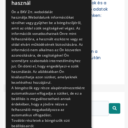
használ
szerződések, a szerződésmódosítások és a
ENGLISH
szerződések teljesítésére vonatkozó adatok
Ön a BKV Zrt. weboldalát
az EKR-ben érhetők el a következő linken:
használja.Weboldalunk információkat
https://ekr.gov.hu/ekr-
tárolhat vagy gyűjthet be a böngészőjéről,
szerzodestar/hu/szerzodesLista
amit az oldal sütik segítségével végez. Az
információk vonatkozhatnak Önre mint
A „
Kulcsszavak
” mezőbe a Budapesti
felhasználóra, a használt eszközre vagy az
oldal elvárt működésének biztosítására. Az
Közlekedési Zártkörűen Működő
információ nem alkalmas az Ön közvetlen
Részvénytársaság beírását követően a
azonosítására, de segítségével Ön
keresett szerződésre való kattintás után
személyre szabottabb internetélményhez
érhetők el a részletes adatok.
jut. Ön dönti el, hogy engedélyezi-e sütik
használatát. Az alábbiakban Ön
kiválaszthatja azon sütiket, amelyeknek
kezeléséhez hozzájárul.
A böngészők egy része alapértelmezettként
automatikusan elfogadja a sütiket, de ez a
beállítás is megváltoztatható annak
érdekében, hogy a jövőre nézve a
felhasználó megakadályozza az
automatikus elfogadást.
További részletek a böngészők süti
beállításairól: