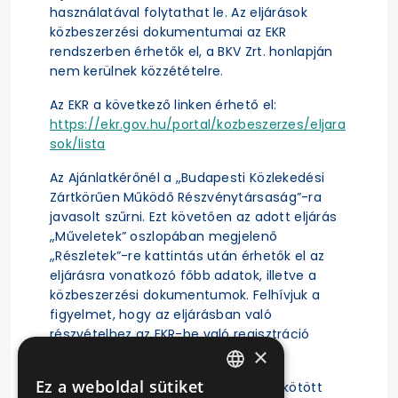
használatával folytathat le. Az eljárások
közbeszerzési dokumentumai az EKR
rendszerben érhetők el, a BKV Zrt. honlapján
nem kerülnek közzétételre.
Az EKR a következő linken érhető el:
https://ekr.gov.hu/portal/kozbeszerzes/eljara
sok/lista
Az Ajánlatkérőnél a „Budapesti Közlekedési
Zártkörűen Működő Részvénytársaság”-ra
javasolt szűrni. Ezt követően az adott eljárás
„Műveletek” oszlopában megjelenő
„Részletek”-re kattintás után érhetők el az
eljárásra vonatkozó főbb adatok, illetve a
közbeszerzési dokumentumok. Felhívjuk a
figyelmet, hogy az eljárásban való
részvételhez az EKR-be való regisztráció
×
szükséges.
Ez a weboldal sütiket
A közbeszerzési eljárás alapján megkötött
HUNGARIAN