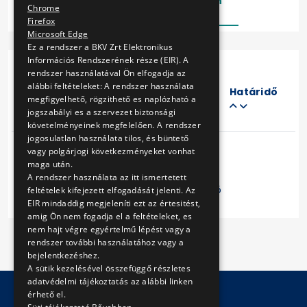
Lezárt
Folyamatban
Chrome
Firefox
Microsoft Edge
Ez a rendszer a BKV Zrt Elektronikus
Információs Rendszerének része (EIR). A
rendszer használatával Ön elfogadja az
Eljárás
alábbi feltételeket: A rendszer használata
száma
Határidő
megfigyelhető, rögzithető es naplózható a
Cím
jogszabályi es a szervezet biztonsági
követelményeinek megfelelően. A rendszer
jogosulatlan használata tilos, és büntető
vagy polgárjogi következményeket vonhat
maga után.
A rendszer használata az itt ismertetett
Előző
1
Következő
feltételek kifejezett elfogadását jelenti. Az
EIR mindaddig megjeleníti ezt az értesitést,
amig Ön nem fogadja el a feltételeket, es
nem hajt végre egyértelmű lépést vagy a
rendszer további használatához vagy a
bejelentkezéshez.
A sütik kezelésével összefüggő részletes
adatvédelmi tájékoztatás az alábbi linken
érhető el.