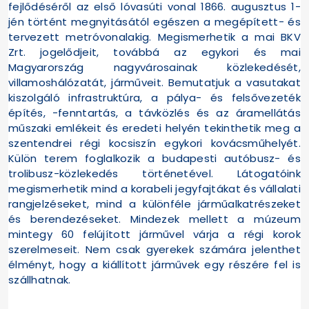
fejlődéséről az első lóvasúti vonal 1866. augusztus 1-
jén történt megnyitásától egészen a megépített- és
tervezett metróvonalakig. Megismerhetik a mai BKV
Zrt. jogelődjeit, továbbá az egykori és mai
Magyarország nagyvárosainak közlekedését,
villamoshálózatát, járműveit. Bemutatjuk a vasutakat
kiszolgáló infrastruktúra, a pálya- és felsővezeték
építés, -fenntartás, a távközlés és az áramellátás
műszaki emlékeit és eredeti helyén tekinthetik meg a
szentendrei régi kocsiszín egykori kovácsműhelyét.
Külön terem foglalkozik a budapesti autóbusz- és
trolibusz-közlekedés történetével. Látogatóink
megismerhetik mind a korabeli jegyfajtákat és vállalati
rangjelzéseket, mind a különféle járműalkatrészeket
és berendezéseket. Mindezek mellett a múzeum
mintegy 60 felújított járművel várja a régi korok
szerelmeseit. Nem csak gyerekek számára jelenthet
élményt, hogy a kiállított járművek egy részére fel is
szállhatnak.