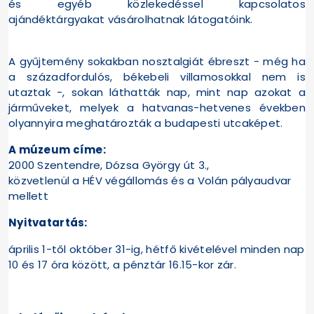
és egyéb közlekedéssel kapcsolatos
ajándéktárgyakat vásárolhatnak látogatóink.
A gyűjtemény sokakban nosztalgiát ébreszt - még ha
a századfordulós, békebeli villamosokkal nem is
utaztak -, sokan láthatták nap, mint nap azokat a
járműveket, melyek a hatvanas-hetvenes években
olyannyira meghatározták a budapesti utcaképet.
A múzeum címe:
2000 Szentendre, Dózsa György út 3.,
közvetlenül a HÉV végállomás és a Volán pályaudvar
mellett
Nyitvatartás:
április 1-től október 31-ig, hétfő kivételével minden nap
10 és 17 óra között, a pénztár 16.15-kor zár.