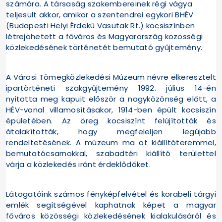
számára. A társaság szakembereinek régi vágya
teljesült akkor, amikor a szentendrei egykori BHÉV
(Budapesti Helyi Érdekű Vasutak Rt.) kocsiszínben
létrejöhetett a főváros és Magyarország közösségi
közlekedésének történetét bemutató gyűjtemény.
A Városi Tömegközlekedési Múzeum névre elkeresztelt
ipartörténeti szakgyűjtemény 1992. július 14-én
nyitotta meg kapuit először a nagyközönség előtt, a
HÉV-vonal villamosításakor, 1914-ben épült kocsiszín
épületében. Az öreg kocsiszínt felújították és
átalakították, hogy megfeleljen legújabb
rendeltetésének. A múzeum ma öt kiállítóteremmel,
bemutatócsarnokkal, szabadtéri kiállító területtel
várja a közlekedés iránt érdeklődőket.
Látogatóink számos fényképfelvétel és korabeli tárgyi
emlék segítségével kaphatnak képet a magyar
főváros közösségi közlekedésének kialakulásáról és