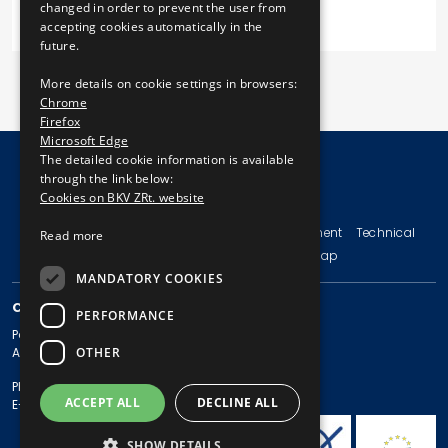
changed in order to prevent the user from
accepting cookies automatically in the
future.
More details on cookie settings in browsers:
Chrome
Firefox
Microsoft Edge
The detailed cookie information is available
through the link below:
Cookies on BKV ZRt. website
© Copyright 2026 BKV Zrt.
Imprint
Terms and Conditions
Legal Statement
Technical
Read more
Information
Privacy Policy
Sitemap
MANDATORY COOKIES
CONTACT
PERFORMANCE
Postal address: 1980 Budapest, Pf. 11.
OTHER
Address: 1980 Budapest, Akácfa u. 15.
Phone: + 36 1 461-65-00
ACCEPT ALL
DECLINE ALL
E-mail address: bkv@bkv.hu
SHOW DETAILS