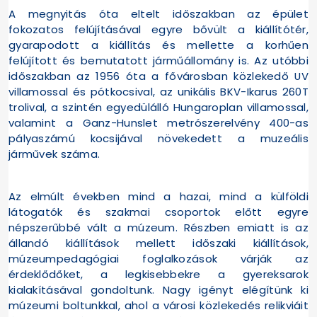
A megnyitás óta eltelt időszakban az épület
fokozatos felújításával egyre bővült a kiállítótér,
gyarapodott a kiállítás és mellette a korhűen
felújított és bemutatott járműállomány is. Az utóbbi
időszakban az 1956 óta a fővárosban közlekedő UV
villamossal és pótkocsival, az unikális BKV-Ikarus 260T
trolival, a szintén egyedülálló Hungaroplan villamossal,
valamint a Ganz-Hunslet metrószerelvény 400-as
pályaszámú kocsijával növekedett a muzeális
járművek száma.
Az elmúlt években mind a hazai, mind a külföldi
látogatók és szakmai csoportok előtt egyre
népszerűbbé vált a múzeum. Részben emiatt is az
állandó kiállítások mellett időszaki kiállítások,
múzeumpedagógiai foglalkozások várják az
érdeklődőket, a legkisebbekre a gyereksarok
kialakításával gondoltunk. Nagy igényt elégítünk ki
múzeumi boltunkkal, ahol a városi közlekedés relikviáit