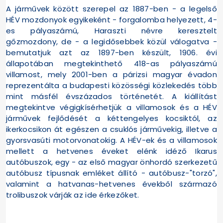
A járművek között szerepel az 1887-ben - a legelső
HÉV mozdonyok egyikeként - forgalomba helyezett, 4-
es pályaszámú, Haraszti névre keresztelt
gőzmozdony, de - a legidősebbek közül válogatva -
bemutatjuk azt az 1897-ben készült, 1906. évi
állapotában megtekinthető 418-as pályaszámú
villamost, mely 2001-ben a párizsi magyar évadon
reprezentálta a budapesti közösségi közlekedés több
mint másfél évszázados történetét. A kiállítást
megtekintve végigkísérhetjük a villamosok és a HÉV
járművek fejlődését a kéttengelyes kocsiktól, az
ikerkocsikon át egészen a csuklós járművekig, illetve a
gyorsvasúti motorvonatokig. A HÉV-ek és a villamosok
mellett a hetvenes éveket elénk idéző Ikarus
autóbuszok, egy - az első magyar önhordó szerkezetű
autóbusz típusnak emléket állító - autóbusz-"torzó",
valamint a hatvanas-hetvenes évekből származó
trolibuszok várják az ide érkezőket.