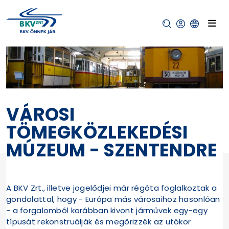
VÁROSI
TÖMEGKÖZLEKEDÉSI
MÚZEUM - SZENTENDRE
A BKV Zrt., illetve jogelődjei már régóta foglalkoztak a
gondolattal, hogy - Európa más városaihoz hasonlóan
- a forgalomból korábban kivont járművek egy-egy
típusát rekonstruálják és megőrizzék az utókor