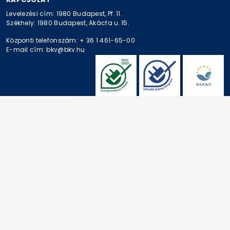
Levelezési cím: 1980 Budapest, Pf. 11.
Székhely: 1980 Budapest, Akácfa u. 15.
Központi telefonszám: + 36 1 461-65-00
E-mail cím: bkv@bkv.hu