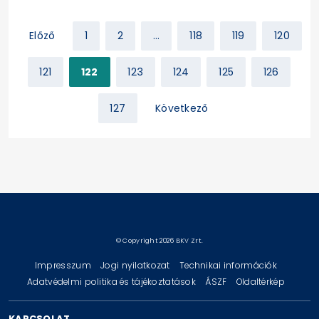
Előző
1
2
...
118
119
120
121
122
123
124
125
126
127
Következő
© Copyright 2026 BKV Zrt.
Impresszum
Jogi nyilatkozat
Technikai információk
Adatvédelmi politika és tájékoztatások
ÁSZF
Oldaltérkép
KAPCSOLAT