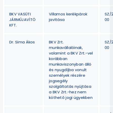
BKV VASÚTI
Villamos kerékpárok
SZ/
JÁRMŰJAVÍTÓ
javítása
00
KFT.
Dr. Sima Ákos
BKV Zrt.
SZ/
munkavállalóinak,
00
valamint a BKV Zrt.-vel
korábban
munkaviszonyban álló
és nyugdíjba vonult
személyek részére
jogsegély
szolgáltatás nyújtása
a BKV Zrt.-hez nem
köthető jogi ügyekben