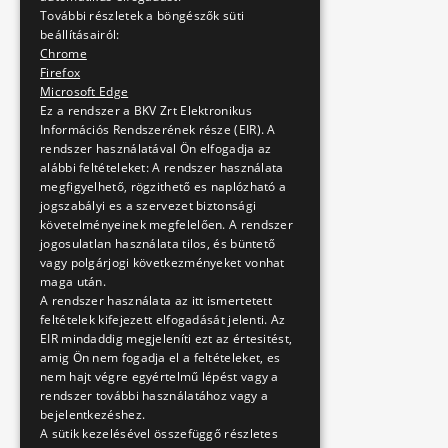
További részletek a böngészők süti
beállításairól:
Chrome
Firefox
Microsoft Edge
Ez a rendszer a BKV Zrt Elektronikus
Információs Rendszerének része (EIR). A
rendszer használatával Ön elfogadja az
alábbi feltételeket: A rendszer használata
megfigyelhető, rögzithető es naplózható a
jogszabályi es a szervezet biztonsági
követelményeinek megfelelően. A rendszer
jogosulatlan használata tilos, és büntető
vagy polgárjogi következményeket vonhat
maga után.
A rendszer használata az itt ismertetett
feltételek kifejezett elfogadását jelenti. Az
EIR mindaddig megjeleníti ezt az értesitést,
amig Ön nem fogadja el a feltételeket, es
nem hajt végre egyértelmű lépést vagy a
rendszer további használatához vagy a
bejelentkezéshez.
A sütik kezelésével összefüggő részletes