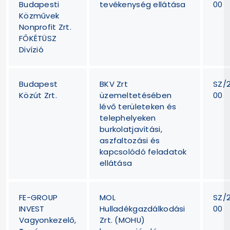
Budapesti
tevékenység ellátása
00
Közművek
Nonprofit Zrt.
FŐKÉTÜSZ
Divízió
Budapest
BKV Zrt
SZ/
Közút Zrt.
üzemeltetésében
00
lévő területeken és
telephelyeken
burkolatjavítási,
aszfaltozási és
kapcsolódó feladatok
ellátása
FE-GROUP
MOL
SZ/
INVEST
Hulladékgazdálkodási
00
Vagyonkezelő,
Zrt. (MOHU)