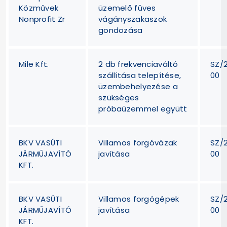
Közművek
üzemelő füves
Nonprofit Zr
vágányszakaszok
gondozása
Mile Kft.
2 db frekvenciaváltó
SZ/
szállítása telepítése,
00
üzembehelyezése a
szükséges
próbaüzemmel együtt
BKV VASÚTI
Villamos forgóvázak
SZ/
JÁRMŰJAVÍTÓ
javítása
00
KFT.
BKV VASÚTI
Villamos forgógépek
SZ/
JÁRMŰJAVÍTÓ
javítása
00
KFT.