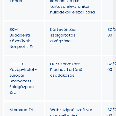
Tanác
koncesszió alá
tartozó elektronikai
hulladékok elszállítása
BKM
Kártevőirtási
SZ/
Budapesti
szolgáltatás
00
Közművek
elvégzése
Nonprofit Zr
CEEGEX
EKR Szervezett
SZ/
Közép-Kelet-
Piachoz történő
00
Európai
csatlakozás
Szervezett
Földgázpiac
Zrt.
Microsec Zrt.
Web-szignó szoftver
SZ/
üzemeltetési
00