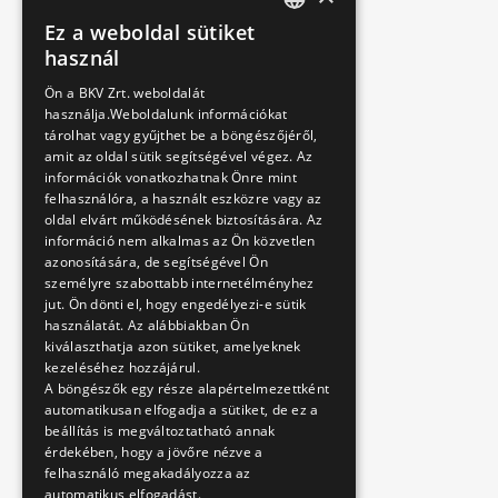
Ez a weboldal sütiket
HUNGARIAN
használ
ENGLISH
Ön a BKV Zrt. weboldalát
használja.Weboldalunk információkat
tárolhat vagy gyűjthet be a böngészőjéről,
amit az oldal sütik segítségével végez. Az
információk vonatkozhatnak Önre mint
felhasználóra, a használt eszközre vagy az
oldal elvárt működésének biztosítására. Az
információ nem alkalmas az Ön közvetlen
azonosítására, de segítségével Ön
személyre szabottabb internetélményhez
jut. Ön dönti el, hogy engedélyezi-e sütik
használatát. Az alábbiakban Ön
kiválaszthatja azon sütiket, amelyeknek
kezeléséhez hozzájárul.
A böngészők egy része alapértelmezettként
automatikusan elfogadja a sütiket, de ez a
beállítás is megváltoztatható annak
érdekében, hogy a jövőre nézve a
felhasználó megakadályozza az
automatikus elfogadást.