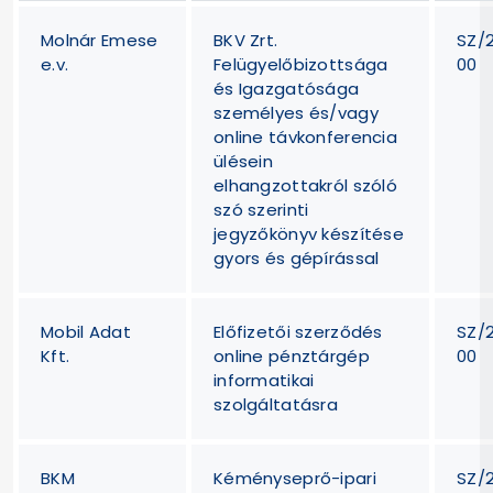
Molnár Emese
BKV Zrt.
SZ/
e.v.
Felügyelőbizottsága
00
és Igazgatósága
személyes és/vagy
online távkonferencia
ülésein
elhangzottakról szóló
szó szerinti
jegyzőkönyv készítése
gyors és gépírással
Mobil Adat
Előfizetői szerződés
SZ/
Kft.
online pénztárgép
00
informatikai
szolgáltatásra
BKM
Kéményseprő-ipari
SZ/