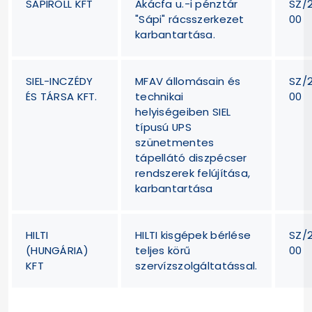
SAPIROLL KFT
Akácfa u.-i pénztár
SZ/
"Sápi" rácsszerkezet
00
karbantartása.
SIEL-INCZÉDY
MFAV állomásain és
SZ/
ÉS TÁRSA KFT.
technikai
00
helyiségeiben SIEL
típusú UPS
szünetmentes
tápellátó diszpécser
rendszerek felújítása,
karbantartása
HILTI
HILTI kisgépek bérlése
SZ/
(HUNGÁRIA)
teljes körű
00
KFT
szervízszolgáltatással.