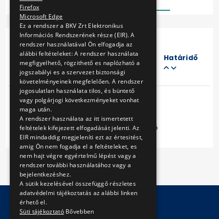
Firefox
Microsoft Edge
Ez a rendszer a BKV Zrt Elektronikus
Információs Rendszerének része (EIR). A
rendszer használatával Ön elfogadja az
Eljárás
alábbi feltételeket: A rendszer használata
száma
Határidő
megfigyelhető, rögzithető es naplózható a
Cím
jogszabályi es a szervezet biztonsági
követelményeinek megfelelően. A rendszer
jogosulatlan használata tilos, és büntető
vagy polgárjogi következményeket vonhat
maga után.
A rendszer használata az itt ismertetett
Előző
1
Következő
feltételek kifejezett elfogadását jelenti. Az
EIR mindaddig megjeleníti ezt az értesitést,
amig Ön nem fogadja el a feltételeket, es
nem hajt végre egyértelmű lépést vagy a
rendszer további használatához vagy a
bejelentkezéshez.
A sütik kezelésével összefüggő részletes
adatvédelmi tájékoztatás az alábbi linken
érhető el.
Süti tájékoztató
Bővebben
© Copyright 2026 BKV Zrt.