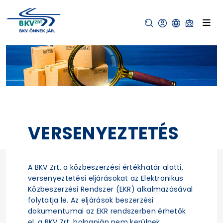
VERSENYEZTETÉS
A BKV Zrt. a közbeszerzési értékhatár alatti,
versenyeztetési eljárásokat az Elektronikus
Közbeszerzési Rendszer (EKR) alkalmazásával
folytatja le. Az eljárások beszerzési
dokumentumai az EKR rendszerben érhetők
el, a BKV Zrt. holnapján nem kerülnek