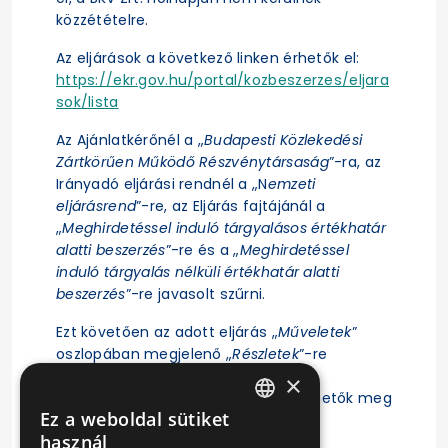
közzétételre.
Az eljárások a következő linken érhetők el:
https://ekr.gov.hu/portal/kozbeszerzes/eljara
sok/lista
Az Ajánlatkérőnél a „
Budapesti Közlekedési
Zártkörűen Működő Részvénytársaság
”-ra, az
Irányadó eljárási rendnél a „N
emzeti
eljárásrend
”-re, az Eljárás fajtájánál a
„
Meghirdetéssel induló tárgyalásos értékhatár
alatti beszerzés
”-re és a „
Meghirdetéssel
induló tárgyalás nélküli értékhatár alatti
beszerzés
”-re javasolt szűrni.
Ezt követően az adott eljárás „
Műveletek
”
oszlopában megjelenő „
Részletek
”-re
kattintás után érhető el az eljárás
×
ajánlattételi felhívása, illetve tekinthetők meg
Ez a weboldal sütiket
az eljárásra vonatkozó főbb adatok.
HUNGARIAN
használ