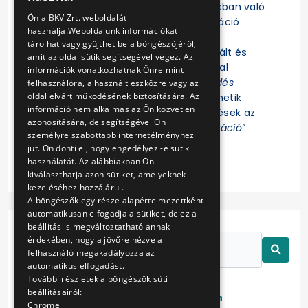
Felhívjuk a figyelmet, hogy az eljárásban való
ENGLISH
Ön a BKV Zrt. weboldalát
részvételhez az EKR-be való regisztráció
használja.Weboldalunk információkat
szükséges! Az eljárás további
tárolhat vagy gyűjthet be a böngészőjéről,
dokumentumait az EKR-ben regisztrált és
amit az oldal sütik segítségével végez. Az
ajánlat összeállítására jogosultsággal
információk vonatkozhatnak Önre mint
rendelkező Felhasználók az „
Érdeklődés
felhasználóra, a használt eszközre vagy az
oldal elvárt működésének biztosítására. Az
jelzése
” funkció indítása után tekinthetik
információ nem alkalmas az Ön közvetlen
meg. Az eljárással kapcsolatos kérdések az
azonosítására, de segítségével Ön
EKR-ben erre létrehozott „
Kommunikáció
”
személyre szabottabb internetélményhez
felületen tehetők fel.
jut. Ön dönti el, hogy engedélyezi-e sütik
használatát. Az alábbiakban Ön
kiválaszthatja azon sütiket, amelyeknek
kezeléséhez hozzájárul.
A böngészők egy része alapértelmezettként
automatikusan elfogadja a sütiket, de ez a
beállítás is megváltoztatható annak
érdekében, hogy a jövőre nézve a
felhasználó megakadályozza az
automatikus elfogadást.
További részletek a böngészők süti
beállításairól:
Lezárt
Folyamatban
Chrome