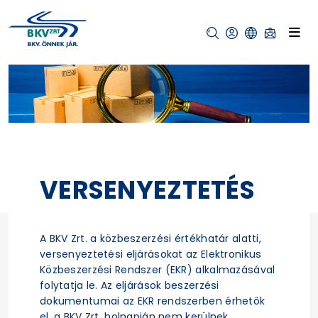
VERSENYEZTETÉS
A BKV Zrt. a közbeszerzési értékhatár alatti,
versenyeztetési eljárásokat az Elektronikus
Közbeszerzési Rendszer (EKR) alkalmazásával
folytatja le. Az eljárások beszerzési
dokumentumai az EKR rendszerben érhetők
el, a BKV Zrt. holnapján nem kerülnek