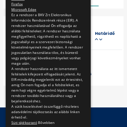
Firefox
Microsoft Edge
Ez a rendszer a BKV Zrt Elektronikus
Információs Rendszerének része (EIR). A
rendszer használatával Ön elfogadja az
Eljárás
alábbi feltételeket: A rendszer használata
száma
Határidő
megfigyelhető, rögzithető es naplózható a
Cím
jogszabályi es a szervezet biztonsági
követelményeinek megfelelően. A rendszer
jogosulatlan használata tilos, és büntető
vagy polgárjogi következményeket vonhat
maga után.
A rendszer használata az itt ismertetett
Előző
1
Következő
feltételek kifejezett elfogadását jelenti. Az
EIR mindaddig megjeleníti ezt az értesitést,
amig Ön nem fogadja el a feltételeket, es
nem hajt végre egyértelmű lépést vagy a
rendszer további használatához vagy a
bejelentkezéshez.
A sütik kezelésével összefüggő részletes
adatvédelmi tájékoztatás az alábbi linken
érhető el.
Süti tájékoztató
Bővebben
© Copyright 2026 BKV Zrt.