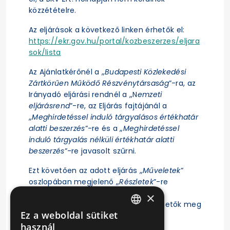
közzétételre.
Az eljárások a következő linken érhetők el:
https://ekr.gov.hu/portal/kozbeszerzes/eljara
sok/lista
Az Ajánlatkérőnél a „
Budapesti Közlekedési
Zártkörűen Működő Részvénytársaság
”-ra, az
Irányadó eljárási rendnél a „N
emzeti
eljárásrend
”-re, az Eljárás fajtájánál a
„
Meghirdetéssel induló tárgyalásos értékhatár
alatti beszerzés
”-re és a „
Meghirdetéssel
induló tárgyalás nélküli értékhatár alatti
beszerzés
”-re javasolt szűrni.
Ezt követően az adott eljárás „
Műveletek
”
oszlopában megjelenő „
Részletek
”-re
kattintás után érhető el az eljárás
×
ajánlattételi felhívása, illetve tekinthetők meg
Ez a weboldal sütiket
az eljárásra vonatkozó főbb adatok.
HUNGARIAN
használ