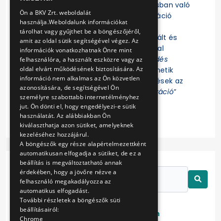
Felhívjuk a figyelmet, hogy az eljárásban való
ENGLISH
Ön a BKV Zrt. weboldalát
részvételhez az EKR-be való regisztráció
használja.Weboldalunk információkat
szükséges! Az eljárás további
tárolhat vagy gyűjthet be a böngészőjéről,
dokumentumait az EKR-ben regisztrált és
amit az oldal sütik segítségével végez. Az
ajánlat összeállítására jogosultsággal
információk vonatkozhatnak Önre mint
rendelkező Felhasználók az „
Érdeklődés
felhasználóra, a használt eszközre vagy az
oldal elvárt működésének biztosítására. Az
jelzése
” funkció indítása után tekinthetik
információ nem alkalmas az Ön közvetlen
meg. Az eljárással kapcsolatos kérdések az
azonosítására, de segítségével Ön
EKR-ben erre létrehozott „
Kommunikáció
”
személyre szabottabb internetélményhez
felületen tehetők fel.
jut. Ön dönti el, hogy engedélyezi-e sütik
használatát. Az alábbiakban Ön
kiválaszthatja azon sütiket, amelyeknek
kezeléséhez hozzájárul.
A böngészők egy része alapértelmezettként
automatikusan elfogadja a sütiket, de ez a
beállítás is megváltoztatható annak
érdekében, hogy a jövőre nézve a
felhasználó megakadályozza az
automatikus elfogadást.
További részletek a böngészők süti
beállításairól:
Lezárt
Folyamatban
Chrome